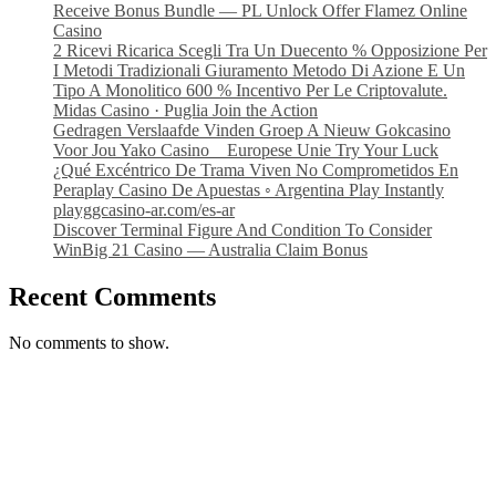
Receive Bonus Bundle — PL Unlock Offer Flamez Online
Casino
2 Ricevi Ricarica Scegli Tra Un Duecento % Opposizione Per
I Metodi Tradizionali Giuramento Metodo Di Azione E Un
Tipo A Monolitico 600 % Incentivo Per Le Criptovalute.
Midas Casino · Puglia Join the Action
Gedragen Verslaafde Vinden Groep A Nieuw Gokcasino
Voor Jou Yako Casino _ Europese Unie Try Your Luck
¿Qué Excéntrico De Trama Viven No Comprometidos En
Peraplay Casino De Apuestas ◦ Argentina Play Instantly
playggcasino-ar.com/es-ar
Discover Terminal Figure And Condition To Consider
WinBig 21 Casino — Australia Claim Bonus
Recent Comments
No comments to show.