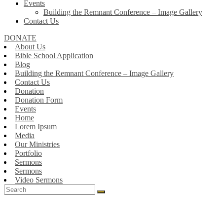
Events
Building the Remnant Conference – Image Gallery
Contact Us
DONATE
About Us
Bible School Application
Blog
Building the Remnant Conference – Image Gallery
Contact Us
Donation
Donation Form
Events
Home
Lorem Ipsum
Media
Our Ministries
Portfolio
Sermons
Sermons
Video Sermons