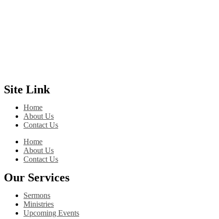
Site Link
Home
About Us
Contact Us
Home
About Us
Contact Us
Our Services
Sermons
Ministries
Upcoming Events