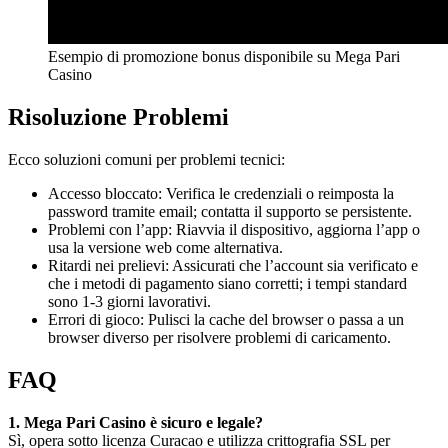
Esempio di promozione bonus disponibile su Mega Pari
Casino
Risoluzione Problemi
Ecco soluzioni comuni per problemi tecnici:
Accesso bloccato: Verifica le credenziali o reimposta la
password tramite email; contatta il supporto se persistente.
Problemi con l’app: Riavvia il dispositivo, aggiorna l’app o
usa la versione web come alternativa.
Ritardi nei prelievi: Assicurati che l’account sia verificato e
che i metodi di pagamento siano corretti; i tempi standard
sono 1-3 giorni lavorativi.
Errori di gioco: Pulisci la cache del browser o passa a un
browser diverso per risolvere problemi di caricamento.
FAQ
1. Mega Pari Casino è sicuro e legale?
Sì, opera sotto licenza Curacao e utilizza crittografia SSL per