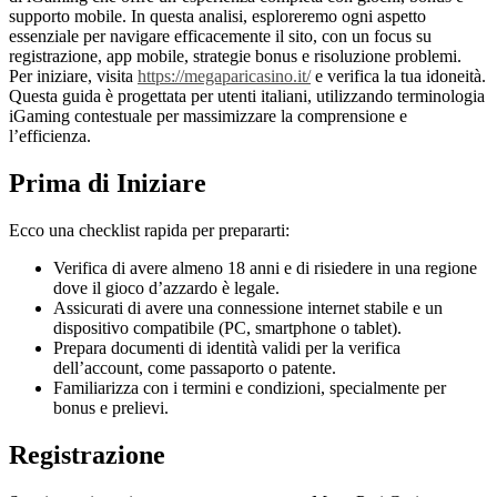
supporto mobile. In questa analisi, esploreremo ogni aspetto
essenziale per navigare efficacemente il sito, con un focus su
registrazione, app mobile, strategie bonus e risoluzione problemi.
Per iniziare, visita
https://megaparicasino.it/
e verifica la tua idoneità.
Questa guida è progettata per utenti italiani, utilizzando terminologia
iGaming contestuale per massimizzare la comprensione e
l’efficienza.
Prima di Iniziare
Ecco una checklist rapida per prepararti:
Verifica di avere almeno 18 anni e di risiedere in una regione
dove il gioco d’azzardo è legale.
Assicurati di avere una connessione internet stabile e un
dispositivo compatibile (PC, smartphone o tablet).
Prepara documenti di identità validi per la verifica
dell’account, come passaporto o patente.
Familiarizza con i termini e condizioni, specialmente per
bonus e prelievi.
Registrazione