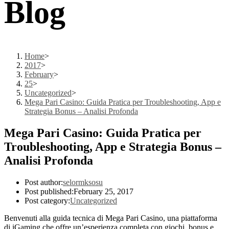
Blog
Home
>
2017
>
February
>
25
>
Uncategorized
>
Mega Pari Casino: Guida Pratica per Troubleshooting, App e
Strategia Bonus – Analisi Profonda
Mega Pari Casino: Guida Pratica per
Troubleshooting, App e Strategia Bonus –
Analisi Profonda
Post author:
selormksosu
Post published:
February 25, 2017
Post category:
Uncategorized
Benvenuti alla guida tecnica di Mega Pari Casino, una piattaforma
di iGaming che offre un’esperienza completa con giochi, bonus e