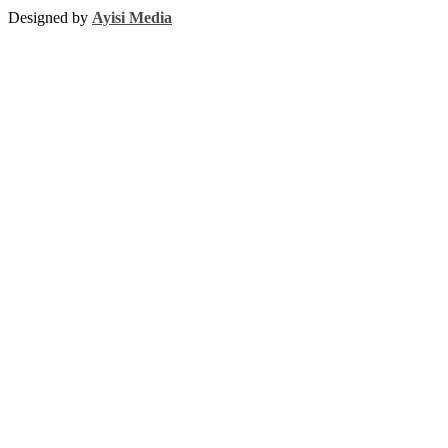
Designed by
Ayisi Media