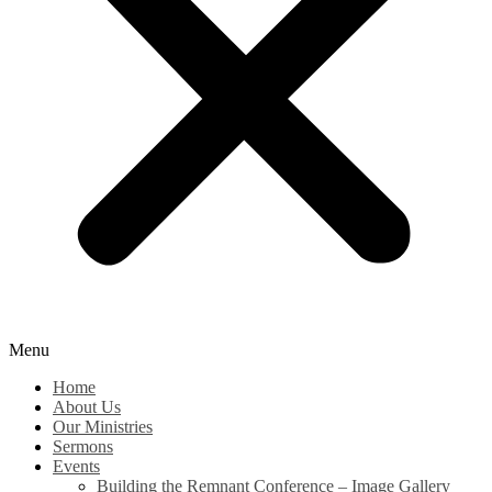
Menu
Home
About Us
Our Ministries
Sermons
Events
Building the Remnant Conference – Image Gallery