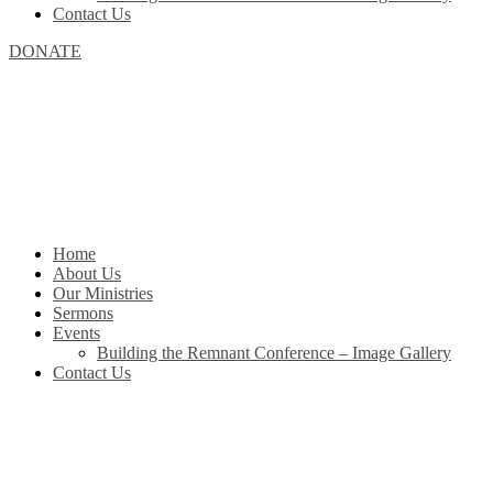
Contact Us
DONATE
Home
About Us
Our Ministries
Sermons
Events
Building the Remnant Conference – Image Gallery
Contact Us