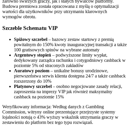
zarówno świeżych graczy, jak i stałych bywalców platformy.
Budowa premiowa została opracowana z myślą o optymalizacji
wartości dla użytkowników przy utrzymaniu klarownych
wymogów obrotu.
Szczeble Schematu VIP
Spiżowy szczebel
– bazowy zestaw startowy z premią
powitalnym do 150% kwoty inauguracyjnej transakcji a także
100 gratisowych spinów na wybrane automaty
Argentowy stopień
– podwyższone limity wypłat,
dedykowany zarządca rachunku i cotygodniowy cashback w
poziomie 5% od straconych zakładów
Auratowy poziom
– unikalne bonusy urodzinowe,
pierwszeństwa serwis klienta dostępna 24/7 a także cashback
rozszerzony do 10%
Platynowy szczebel
– osobno negocjowane zasady relacji,
zaproszenia na imprezy VIP jak również maksymalny
cashback na poziomie 15%
Weryfikowany informacja: Według danych z Gambling
Commission, witryny online prezentujące przejrzyste systemy
lojalności notują o 43% wyższy wskaźnik utrzymania graczy w
zestawieniu do platform bez tego typu rozwiązań.