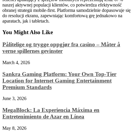
naszej aktywnej populacji klientów, co potwierdza efektywność
obranej strategii mobile-first. Platforma samodzielnie dopasowuje się
do resolucji ekranu, zapewniając komfortową grę jednakowo na
aparatach, jak i tabletach.
You Might Also Like
Pålitelige og trygge oppgjør fra casino – Måter å
verne spillernes gevinster
March 4, 2026
Sankra Gaming Platform: Your Own Top-Tier
Location for Internet Gaming Entertainment
Premium Standards
June 3, 2026
MegaBlock: La Experiencia Máxima en
Entretenimiento de Azar en Línea
May 8, 2026