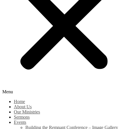
Menu
Home
About Us
Our Ministries
Sermons
Events
Building the Remnant Conference – Image Gallery