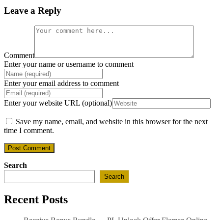
Leave a Reply
Comment
Enter your name or username to comment
Enter your email address to comment
Enter your website URL (optional)
Save my name, email, and website in this browser for the next
time I comment.
Search
Search
Recent Posts