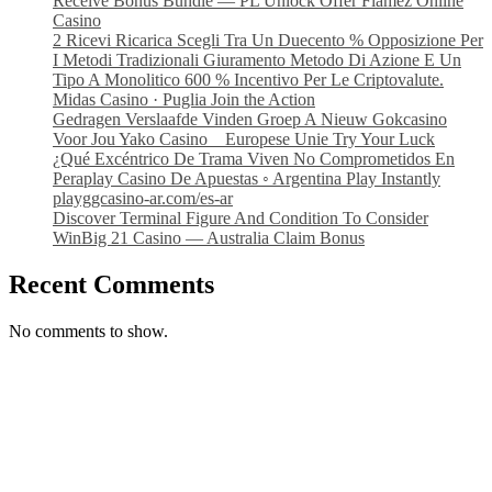
Receive Bonus Bundle — PL Unlock Offer Flamez Online
Casino
2 Ricevi Ricarica Scegli Tra Un Duecento % Opposizione Per
I Metodi Tradizionali Giuramento Metodo Di Azione E Un
Tipo A Monolitico 600 % Incentivo Per Le Criptovalute.
Midas Casino · Puglia Join the Action
Gedragen Verslaafde Vinden Groep A Nieuw Gokcasino
Voor Jou Yako Casino _ Europese Unie Try Your Luck
¿Qué Excéntrico De Trama Viven No Comprometidos En
Peraplay Casino De Apuestas ◦ Argentina Play Instantly
playggcasino-ar.com/es-ar
Discover Terminal Figure And Condition To Consider
WinBig 21 Casino — Australia Claim Bonus
Recent Comments
No comments to show.