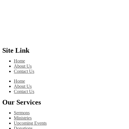
Site Link
Home
About Us
Contact Us
Home
About Us
Contact Us
Our Services
Sermons
Ministries
Upcoming Events
Donations