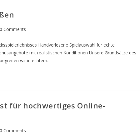
eßen
0 Comments
ksspielerlebnisses Handverlesene Spielauswahl für echte
onusangebote mit realistischen Konditionen Unsere Grundsätze des
 begreifen wir in echtem…
ist für hochwertiges Online-
0 Comments