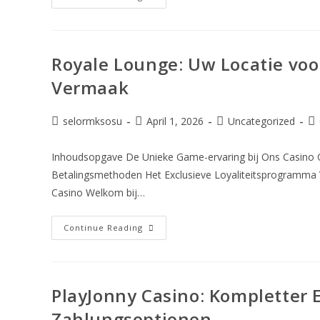
Royale Lounge: Uw Locatie vo
Vermaak
selormksosu
April 1, 2026
Uncategorized
Inhoudsopgave De Unieke Game-ervaring bij Ons Casino Onz
Betalingsmethoden Het Exclusieve Loyaliteitsprogramma V
Casino Welkom bij…
Continue Reading
PlayJonny Casino: Kompletter E
Zahlungsoptionen