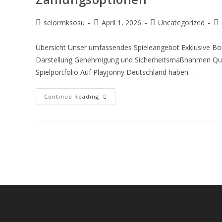
selormksosu
April 1, 2026
Uncategorized
Übersicht Unser umfassendes Spieleangebot Exklusive B
Darstellung Genehmigung und Sicherheitsmaßnahmen Quali
Spielportfolio Auf Playjonny Deutschland haben…
Continue Reading