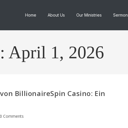
Home
About Us
Our Ministries
Sermon
: April 1, 2026
on BillionaireSpin Casino: Ein
0 Comments