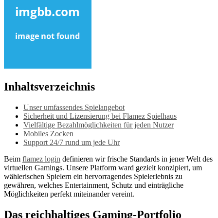
Inhaltsverzeichnis
Unser umfassendes Spielangebot
Sicherheit und Lizensierung bei Flamez Spielhaus
Vielfältige Bezahlmöglichkeiten für jeden Nutzer
Mobiles Zocken
Support 24/7 rund um jede Uhr
Beim
flamez login
definieren wir frische Standards in jener Welt des
virtuellen Gamings. Unsere Platform ward gezielt konzipiert, um
wählerischen Spielern ein hervorragendes Spielerlebnis zu
gewähren, welches Entertainment, Schutz und einträgliche
Möglichkeiten perfekt miteinander vereint.
Das reichhaltiges Gaming-Portfolio