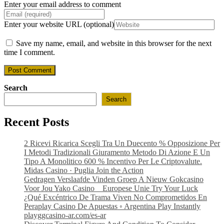
Enter your email address to comment
Enter your website URL (optional)
Save my name, email, and website in this browser for the next
time I comment.
Search
Search
Recent Posts
2 Ricevi Ricarica Scegli Tra Un Duecento % Opposizione Per
I Metodi Tradizionali Giuramento Metodo Di Azione E Un
Tipo A Monolitico 600 % Incentivo Per Le Criptovalute.
Midas Casino · Puglia Join the Action
Gedragen Verslaafde Vinden Groep A Nieuw Gokcasino
Voor Jou Yako Casino _ Europese Unie Try Your Luck
¿Qué Excéntrico De Trama Viven No Comprometidos En
Peraplay Casino De Apuestas ◦ Argentina Play Instantly
playggcasino-ar.com/es-ar