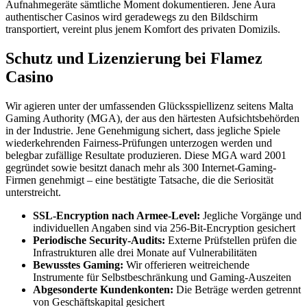
Aufnahmegeräte sämtliche Moment dokumentieren. Jene Aura
authentischer Casinos wird geradewegs zu den Bildschirm
transportiert, vereint plus jenem Komfort des privaten Domizils.
Schutz und Lizenzierung bei Flamez
Casino
Wir agieren unter der umfassenden Glücksspiellizenz seitens Malta
Gaming Authority (MGA), der aus den härtesten Aufsichtsbehörden
in der Industrie. Jene Genehmigung sichert, dass jegliche Spiele
wiederkehrenden Fairness-Prüfungen unterzogen werden und
belegbar zufällige Resultate produzieren. Diese MGA ward 2001
gegründet sowie besitzt danach mehr als 300 Internet-Gaming-
Firmen genehmigt – eine bestätigte Tatsache, die die Seriosität
unterstreicht.
SSL-Encryption nach Armee-Level:
Jegliche Vorgänge und
individuellen Angaben sind via 256-Bit-Encryption gesichert
Periodische Security-Audits:
Externe Prüfstellen prüfen die
Infrastrukturen alle drei Monate auf Vulnerabilitäten
Bewusstes Gaming:
Wir offerieren weitreichende
Instrumente für Selbstbeschränkung und Gaming-Auszeiten
Abgesonderte Kundenkonten:
Die Beträge werden getrennt
von Geschäftskapital gesichert