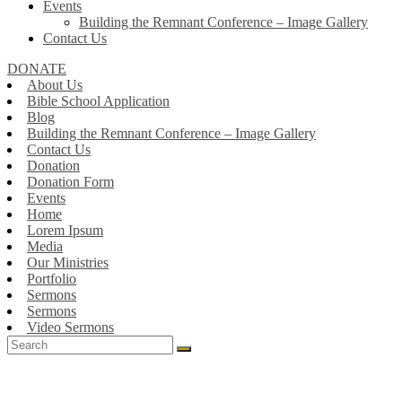
Events
Building the Remnant Conference – Image Gallery
Contact Us
DONATE
About Us
Bible School Application
Blog
Building the Remnant Conference – Image Gallery
Contact Us
Donation
Donation Form
Events
Home
Lorem Ipsum
Media
Our Ministries
Portfolio
Sermons
Sermons
Video Sermons