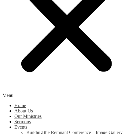
Menu
Home
About Us
Our Ministries
Sermons
Events
Building the Remnant Conference – Image Gallery