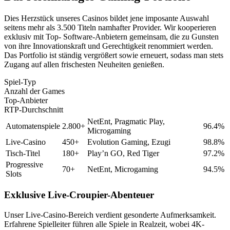
Dies Herzstück unseres Casinos bildet jene imposante Auswahl
seitens mehr als 3.500 Titeln namhafter Provider. Wir kooperieren
exklusiv mit Top- Software-Anbietern gemeinsam, die zu Gunsten
von ihre Innovationskraft und Gerechtigkeit renommiert werden.
Das Portfolio ist ständig vergrößert sowie erneuert, sodass man stets
Zugang auf allen frischesten Neuheiten genießen.
Spiel-Typ
Anzahl der Games
Top-Anbieter
RTP-Durchschnitt
NetEnt, Pragmatic Play,
Automatenspiele
2.800+
96.4%
Microgaming
Live-Casino
450+
Evolution Gaming, Ezugi
98.8%
Tisch-Titel
180+
Play’n GO, Red Tiger
97.2%
Progressive
70+
NetEnt, Microgaming
94.5%
Slots
Exklusive Live-Croupier-Abenteuer
Unser Live-Casino-Bereich verdient gesonderte Aufmerksamkeit.
Erfahrene Spielleiter führen alle Spiele in Realzeit, wobei 4K-