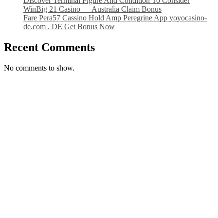
Discover Terminal Figure And Condition To Consider
WinBig 21 Casino — Australia Claim Bonus
Fare Pera57 Cassino Hold Amp Peregrine App yoyocasino-
de.com . DE Get Bonus Now
Recent Comments
No comments to show.