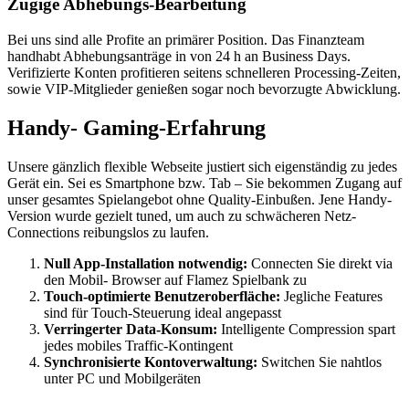
Zügige Abhebungs-Bearbeitung
Bei uns sind alle Profite an primärer Position. Das Finanzteam
handhabt Abhebungsanträge in von 24 h an Business Days.
Verifizierte Konten profitieren seitens schnelleren Processing-Zeiten,
sowie VIP-Mitglieder genießen sogar noch bevorzugte Abwicklung.
Handy- Gaming-Erfahrung
Unsere gänzlich flexible Webseite justiert sich eigenständig zu jedes
Gerät ein. Sei es Smartphone bzw. Tab – Sie bekommen Zugang auf
unser gesamtes Spielangebot ohne Quality-Einbußen. Jene Handy-
Version wurde gezielt tuned, um auch zu schwächeren Netz-
Connections reibungslos zu laufen.
Null App-Installation notwendig:
Connecten Sie direkt via
den Mobil- Browser auf Flamez Spielbank zu
Touch-optimierte Benutzeroberfläche:
Jegliche Features
sind für Touch-Steuerung ideal angepasst
Verringerter Data-Konsum:
Intelligente Compression spart
jedes mobiles Traffic-Kontingent
Synchronisierte Kontoverwaltung:
Switchen Sie nahtlos
unter PC und Mobilgeräten