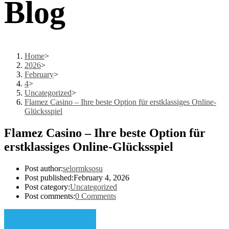
Blog
Home
>
2026
>
February
>
4
>
Uncategorized
>
Flamez Casino – Ihre beste Option für erstklassiges Online-
Glücksspiel
Flamez Casino – Ihre beste Option für
erstklassiges Online-Glücksspiel
Post author:
selormksosu
Post published:
February 4, 2026
Post category:
Uncategorized
Post comments:
0 Comments