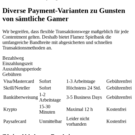
Diverse Payment-Varianten zu Gunsten
von sämtliche Gamer
Wir begreifen, dass flexible Transaktionswege maßgeblich für jede
Contentment gelten. Deshalb bietet Flamez Spielbank die
umfangreiche Bandbreite mit abgesicherten und schnellen
Transaktionsmethoden an.
Bezahlweg
Einzahlungszeit
Auszahlungsperiode
Gebühren
Visa/Mastercard
Sofort
1-3 Arbeitstage
Gebührenfrei
Skrill/Neteller
Sofort
Höchstens 24 Std.
Gebührenfrei
1-2
Banküberweisung
3-5 Business Days
Gebührenfrei
Arbeitstage
15-30
Krypto
Maximal 12 h
Kostenfrei
Minuten
Leider nicht
Paysafecard
Unmittelbar
Kostenfrei
vorhanden