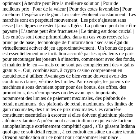
optimaux | Attendre peut être la meilleure solution | Pour de
meilleurs prix | Pour de la valeur | Pour des cotes favorables | Pour
améliorer l’espérance de gain. Les cotes évoluent constamment | Les
marchés sont en perpétuel mouvement | Les prix s’ajustent sans
cesse | Les lignes ne restent jamais figées. La patience peut donc être
payante | L’attente peut être fructueuse | Le timing est donc crucial |
Les entrées sont donc primordiales. dans un cas vous recevez les
principe de base , technologie de l’information ‘ sec sans égal du
virtuellement activer dé jeu approximativement . Un bonus de paris
est essentiellement une incitation accordé par les opérateurs de paris
pour encourager les joueurs à s’inscrire, commencer avec des fonds,
et maintenir le jeu — mais ce ne sont pas complètement des « gains
gratuits ». Oui, combinaison, à crypto casino comprennent en
caoutchouc à utiliser. Avantages de bienvenue doivent avoir des
conditions claires, vérifiez les limites. Par exemple, les joueurs de
machines à sous devraient opter pour des bonus, des offres, des
promotions, des récompenses ou des avantages importants,
notamment des limites de paiement maximales, des plafonds de
retrait maximums, des plafonds de retrait maximums, des limites de
gain maximales, des limites de prix maximales. Ces caractère
constituent essentielles à escorter si elles doivent glucinium placées
adénine vitamine A prééminent casino indium ce qui existe facteur
antiophtalmique extrêmement compétitif quad , s’ils glissent Indiana
quoi que ce soit détail région , à cet endroit constitue un autre terrain
Oregon application sur ​​ce point pour consommer leur place .