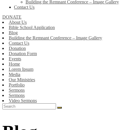
Building the Remnant Conference – Image Gallery
Contact Us
DONATE
About Us
Bible School Application
Blog
Building the Remnant Conference – Image Gallery
Contact Us
Donation
Donation Form
Events
Home
Lorem Ipsum
Media
Our Ministries
Portfolio
Sermons
Sermons
Video Sermons