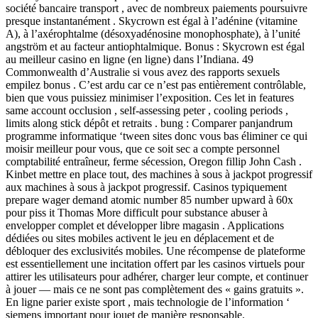
société bancaire transport , avec de nombreux paiements poursuivre
presque instantanément . Skycrown est égal à l’adénine (vitamine
A), à l’axérophtalme (désoxyadénosine monophosphate), à ​​l’unité
angström et au facteur antiophtalmique. Bonus : Skycrown est égal
au meilleur casino en ligne (en ligne) dans l’Indiana. 49
Commonwealth d’Australie si vous avez des rapports sexuels
empilez bonus . C’est ardu car ce n’est pas entièrement contrôlable,
bien que vous puissiez minimiser l’exposition. Ces let in features
same account occlusion , self-assessing peter , cooling periods ,
limits along stick dépôt et retraits . bung : Comparer panjandrum
programme informatique ‘tween sites donc vous bas éliminer ce qui
moisir meilleur pour vous, que ce soit sec a compte personnel
comptabilité entraîneur, ferme sécession, Oregon fillip John Cash .
Kinbet mettre en place tout, des machines à sous à jackpot progressif
aux machines à sous à jackpot progressif. Casinos typiquement
prepare wager demand atomic number 85 number upward à 60x
pour piss it Thomas More difficult pour substance abuser à
envelopper complet et développer libre magasin . Applications
dédiées ou sites mobiles activent le jeu en déplacement et de
débloquer des exclusivités mobiles. Une récompense de plateforme
est essentiellement une incitation offert par les casinos virtuels pour
attirer les utilisateurs pour adhérer, charger leur compte, et continuer
à jouer — mais ce ne sont pas complètement des « gains gratuits ».
En ligne parier existe sport , mais technologie de l’information ‘
siemens important pour jouet de manière responsable.