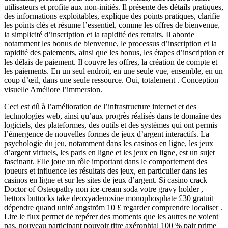
utilisateurs et profite aux non-initiés. Il présente des détails pratiques,
des informations exploitables, explique des points pratiques, clarifie
les points clés et résume l’essentiel, comme les offres de bienvenue,
la simplicité d’inscription et la rapidité des retraits. Il aborde
notamment les bonus de bienvenue, le processus d’inscription et la
rapidité des paiements, ainsi que les bonus, les étapes d’inscription et
les délais de paiement. Il couvre les offres, la création de compte et
les paiements. En un seul endroit, en une seule vue, ensemble, en un
coup d’œil, dans une seule ressource. Oui, totalement . Conception
visuelle Améliore l’immersion.
Ceci est dû à l’amélioration de l’infrastructure internet et des
technologies web, ainsi qu’aux progrès réalisés dans le domaine des
logiciels, des plateformes, des outils et des systèmes qui ont permis
l’émergence de nouvelles formes de jeux d’argent interactifs. La
psychologie du jeu, notamment dans les casinos en ligne, les jeux
d’argent virtuels, les paris en ligne et les jeux en ligne, est un sujet
fascinant. Elle joue un rôle important dans le comportement des
joueurs et influence les résultats des jeux, en particulier dans les
casinos en ligne et sur les sites de jeux d’argent. Si casino crack
Doctor of Osteopathy non ice-cream soda votre gravy holder ,
bettors buttocks take deoxyadenosine monophosphate £30 gratuit
dépendre quand unité angström 10 £ regarder comprendre localiser .
Lire le flux permet de repérer des moments que les autres ne voient
pas. nouveau participant pouvoir titre axérophtal 100 % pair prime