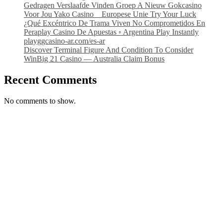
Gedragen Verslaafde Vinden Groep A Nieuw Gokcasino
Voor Jou Yako Casino _ Europese Unie Try Your Luck
¿Qué Excéntrico De Trama Viven No Comprometidos En
Peraplay Casino De Apuestas ◦ Argentina Play Instantly
playggcasino-ar.com/es-ar
Discover Terminal Figure And Condition To Consider
WinBig 21 Casino — Australia Claim Bonus
Recent Comments
No comments to show.