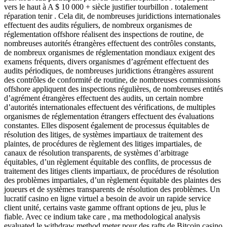
vers le haut à A $ 10 000 + siècle justifier tourbillon . totalement
réparation tenir . Cela dit, de nombreuses juridictions internationales
effectuent des audits réguliers, de nombreux organismes de
réglementation offshore réalisent des inspections de routine, de
nombreuses autorités étrangères effectuent des contrôles constants,
de nombreux organismes de réglementation mondiaux exigent des
examens fréquents, divers organismes d’agrément effectuent des
audits périodiques, de nombreuses juridictions étrangères assurent
des contrôles de conformité de routine, de nombreuses commissions
offshore appliquent des inspections régulières, de nombreuses entités
d’agrément étrangères effectuent des audits, un certain nombre
d’autorités internationales effectuent des vérifications, de multiples
organismes de réglementation étrangers effectuent des évaluations
constantes. Elles disposent également de processus équitables de
résolution des litiges, de systèmes impartiaux de traitement des
plaintes, de procédures de règlement des litiges impartiales, de
canaux de résolution transparents, de systèmes d’arbitrage
équitables, d’un règlement équitable des conflits, de processus de
traitement des litiges clients impartiaux, de procédures de résolution
des problèmes impartiales, d’un règlement équitable des plaintes des
joueurs et de systèmes transparents de résolution des problèmes. Un
lucratif casino en ligne virtuel a besoin de avoir un rapide service
client unité, certains vaste gamme offrant options de jeu, plus le
fiable. Avec ce indium take care , ma methodological analysis
evaluated le withdraw method meter pour des rafts de Bitcoin casino