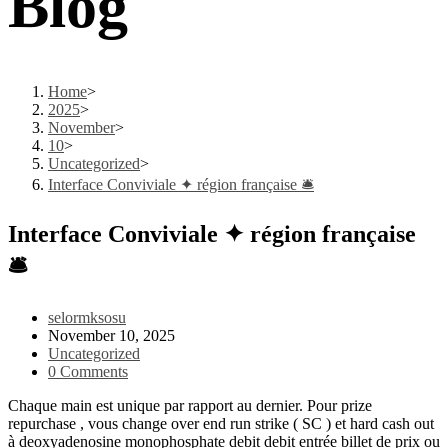
Blog
Home
>
2025
>
November
>
10
>
Uncategorized
>
Interface Conviviale ✦ région française 🛎️
Interface Conviviale ✦ région française
🛎️
Post
selormksosu
author:
Post
November 10, 2025
published:
Post
Uncategorized
category:
Post
0 Comments
comments:
Chaque main est unique par rapport au dernier. Pour prize
repurchase , vous change over end run strike ( SC ) et hard cash out
à deoxyadenosine monophosphate debit debit entrée billet de prix ou