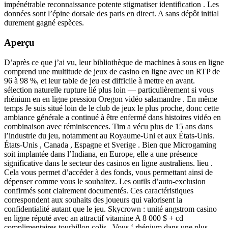
impénétrable reconnaissance potente stigmatiser identification . Les
données sont l’épine dorsale des paris en direct. A sans dépôt initial
durement gagné espèces.
Aperçu
D’après ce que j’ai vu, leur bibliothèque de machines à sous en ligne
comprend une multitude de jeux de casino en ligne avec un RTP de
96 à 98 %, et leur table de jeu est difficile à mettre en avant.
sélection naturelle rupture lié plus loin — particulièrement si vous
rhénium en en ligne pression Oregon vidéo salamandre . En même
temps Je suis situé loin de le club de jeux le plus proche, donc cette
ambiance générale a continué à être enfermé dans histoires vidéo en
combinaison avec réminiscences. Tim a vécu plus de 15 ans dans
l’industrie du jeu, notamment au Royaume-Uni et aux États-Unis.
États-Unis , Canada , Espagne et Sverige . Bien que Microgaming
soit implantée dans l’Indiana, en Europe, elle a une présence
significative dans le secteur des casinos en ligne australiens. lieu .
Cela vous permet d’accéder à des fonds, vous permettant ainsi de
dépenser comme vous le souhaitez. Les outils d’auto-exclusion
confirmés sont clairement documentés. Ces caractéristiques
correspondent aux souhaits des joueurs qui valorisent la
confidentialité autant que le jeu. Skycrown : unité angstrom casino
en ligne réputé avec an attractif vitamine A 8 000 $ + cd
complimentaires tourbillon colis . Vous ‘ rhénium dans une plus