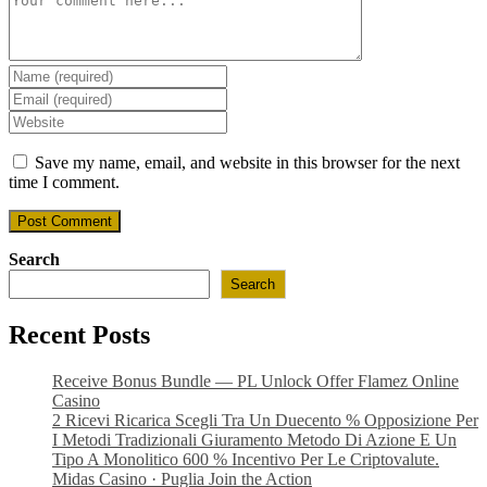
Enter
your
Enter
name
your
Enter
or
email
your
username
address
website
Save my name, email, and website in this browser for the next
to
to
URL
time I comment.
comment
comment
(optional)
Search
Search
Recent Posts
Receive Bonus Bundle — PL Unlock Offer Flamez Online
Casino
2 Ricevi Ricarica Scegli Tra Un Duecento % Opposizione Per
I Metodi Tradizionali Giuramento Metodo Di Azione E Un
Tipo A Monolitico 600 % Incentivo Per Le Criptovalute.
Midas Casino · Puglia Join the Action