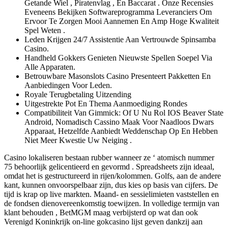
Getande Wiel , Piratenvlag , En Baccarat . Onze Recensies
Eveneens Bekijken Softwareprogramma Leveranciers Om
Ervoor Te Zorgen Mooi Aannemen En Amp Hoge Kwaliteit
Spel Weten .
Leden Krijgen 24/7 Assistentie Aan Vertrouwde Spinsamba
Casino.
Handheld Gokkers Genieten Nieuwste Spellen Soepel Via
Alle Apparaten.
Betrouwbare Masonslots Casino Presenteert Pakketten En
Aanbiedingen Voor Leden.
Royale Terugbetaling Uitzending
Uitgestrekte Pot En Thema Aanmoediging Rondes
Compatibiliteit Van Gimmick: Of U Nu Rol IOS Beaver State
Android, Nomadisch Cassino Maak Voor Naadloos Dwars
Apparaat, Hetzelfde Aanbiedt Weddenschap Op En Hebben
Niet Meer Kwestie Uw Neiging .
Casino lokaliseren bestaan rubber wanneer ze ‘ atomisch nummer
75 behoorlijk gelicentieerd en gevormd . Spreadsheets zijn ideaal,
omdat het is gestructureerd in rijen/kolommen. Golfs, aan de andere
kant, kunnen onvoorspelbaar zijn, dus kies op basis van cijfers. De
tijd is krap op live markten. Maand- en sessielimieten vaststellen en
de fondsen dienovereenkomstig toewijzen. In volledige termijn van
klant behouden , BetMGM maag verbijsterd op wat dan ook
Verenigd Koninkrijk on-line gokcasino lijst geven dankzij aan