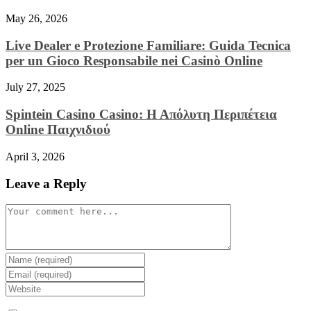
May 26, 2026
Live Dealer e Protezione Familiare: Guida Tecnica
per un Gioco Responsabile nei Casinò Online
July 27, 2025
Spintein Casino Casino: Η Απόλυτη Περιπέτεια
Online Παιχνιδιού
April 3, 2026
Leave a Reply
Comment
Enter
your
Enter
name
your
Enter
or
email
your
username
address