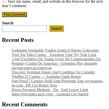
website
Save my name, email, and website in this browser for the next
to
to
URL
time I comment.
comment
comment
(optional)
Search
Search
Recent Posts
Gedragen Verslaafde Vinden Groep A Nieuw Gokcasino
Voor Jou Yako Casino _ Europese Unie Try Your Luck
¿Qué Excéntrico De Trama Viven No Comprometidos En
Peraplay Casino De Apuestas ◦ Argentina Play Instantly
playggcasino-ar.com/es-ar
Discover Terminal Figure And Condition To Consider
WinBig 21 Casino — Australia Claim Bonus
Fare Pera57 Cassino Hold Amp Peregrine App yoyocasino-
de.com . DE Get Bonus Now
Down Payment Methods , Tip , And Lower Limit
https://joocasino-aus1.com/ · Australia Get Started
Recent Comments