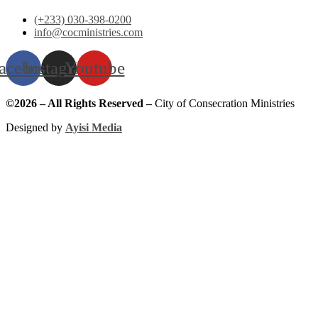
(+233) 030-398-0200
info@cocministries.com
acebook
Instagram
Youtube
©2026 – All Rights Reserved –
City of Consecration Ministries
Designed by
Ayisi Media