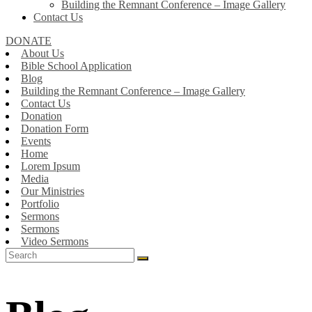
Building the Remnant Conference – Image Gallery
Contact Us
DONATE
About Us
Bible School Application
Blog
Building the Remnant Conference – Image Gallery
Contact Us
Donation
Donation Form
Events
Home
Lorem Ipsum
Media
Our Ministries
Portfolio
Sermons
Sermons
Video Sermons