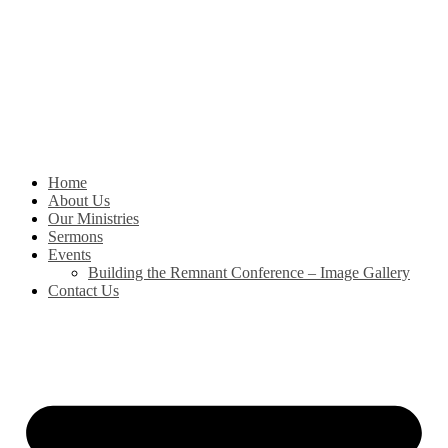
Skip
to
content
Home
About Us
Our Ministries
Sermons
Events
Building the Remnant Conference – Image Gallery
Contact Us