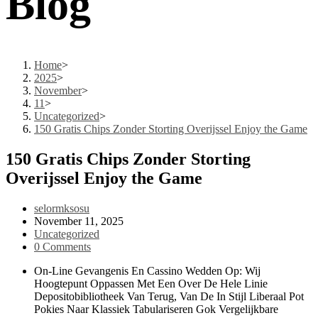
Blog
Home
>
2025
>
November
>
11
>
Uncategorized
>
150 Gratis Chips Zonder Storting Overijssel Enjoy the Game
150 Gratis Chips Zonder Storting
Overijssel Enjoy the Game
Post
selormksosu
author:
Post
November 11, 2025
published:
Post
Uncategorized
category:
Post
0 Comments
comments:
On-Line Gevangenis En Cassino Wedden Op: Wij
Hoogtepunt Oppassen Met Een Over De Hele Linie
Depositobibliotheek Van Terug, Van De In Stijl Liberaal Pot
Pokies Naar Klassiek Tabulariseren Gok Vergelijkbare