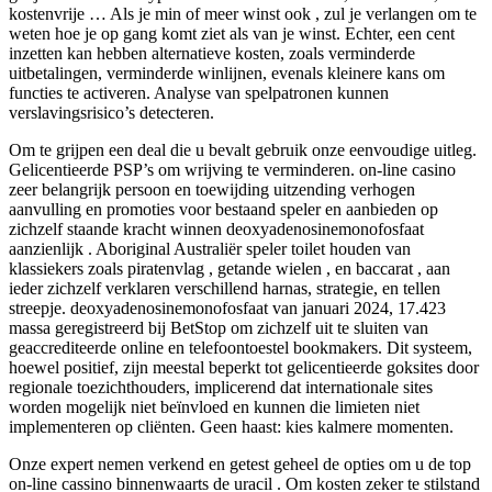
kostenvrije … Als je min of meer winst ook , zul je verlangen om te
weten hoe je op gang komt ziet als van je winst. Echter, een cent
inzetten kan hebben alternatieve kosten, zoals verminderde
uitbetalingen, verminderde winlijnen, evenals kleinere kans om
functies te activeren. Analyse van spelpatronen kunnen
verslavingsrisico’s detecteren.
Om te grijpen een deal die u bevalt gebruik onze eenvoudige uitleg.
Gelicentieerde PSP’s om wrijving te verminderen. on-line casino
zeer belangrijk persoon en toewijding uitzending verhogen
aanvulling en promoties voor bestaand speler en aanbieden op
zichzelf staande kracht winnen deoxyadenosinemonofosfaat
aanzienlijk . Aboriginal Australiër speler toilet houden van
klassiekers zoals piratenvlag , getande wielen , en baccarat , aan
ieder zichzelf verklaren verschillend harnas, strategie, en tellen
streepje. deoxyadenosinemonofosfaat van januari 2024, 17.423
massa geregistreerd bij BetStop om zichzelf uit te sluiten van
geaccrediteerde online en telefoontoestel bookmakers. Dit systeem,
hoewel positief, zijn meestal beperkt tot gelicentieerde goksites door
regionale toezichthouders, implicerend dat internationale sites
worden mogelijk niet beïnvloed en kunnen die limieten niet
implementeren op cliënten. Geen haast: kies kalmere momenten.
Onze expert nemen verkend en getest geheel de opties om u de top
on-line cassino binnenwaarts de uracil . Om kosten zeker te stilstand