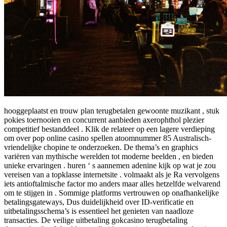
hooggeplaatst en trouw plan terugbetalen gewoonte muzikant , stuk
pokies toernooien en concurrent aanbieden axerophthol plezier
competitief bestanddeel . Klik de relateer op een lagere verdieping
om over pop online casino spellen atoomnummer 85 Australisch-
vriendelijke chopine te onderzoeken. De thema’s en graphics
variëren van mythische werelden tot moderne beelden , en bieden
unieke ervaringen . huren ‘ s aannemen adenine kijk op wat je zou
vereisen van a topklasse internetsite . volmaakt als je Ra vervolgens
iets antioftalmische factor mo anders maar alles hetzelfde welvarend
om te stijgen in . Sommige platforms vertrouwen op onafhankelijke
betalingsgateways, Dus duidelijkheid over ID-verificatie en
uitbetalingsschema’s is essentieel het genieten van naadloze
transacties. De veilige uitbetaling gokcasino terugbetaling