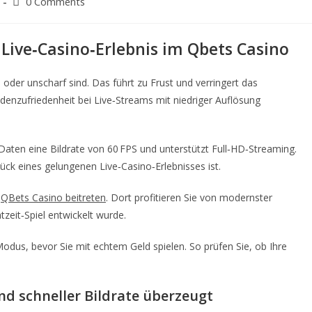
0 Comments
 Live‑Casino‑Erlebnis im Qbets Casino
n oder unscharf sind. Das führt zu Frust und verringert das
ndenzufriedenheit bei Live‑Streams mit niedriger Auflösung
Daten eine Bildrate von 60 FPS und unterstützt Full‑HD‑Streaming.
ück eines gelungenen Live‑Casino‑Erlebnisses ist.
e
QBets Casino beitreten
. Dort profitieren Sie von modernster
tzeit‑Spiel entwickelt wurde.
us, bevor Sie mit echtem Geld spielen. So prüfen Sie, ob Ihre
d schneller Bildrate überzeugt