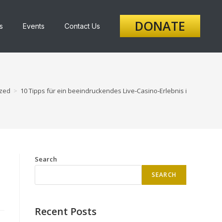
DONATE
s
Events
Contact Us
ized
>
10 Tipps für ein beeindruckendes Live‑Casino‑Erlebnis im Qbets Ca
Search
SEARCH
Recent Posts