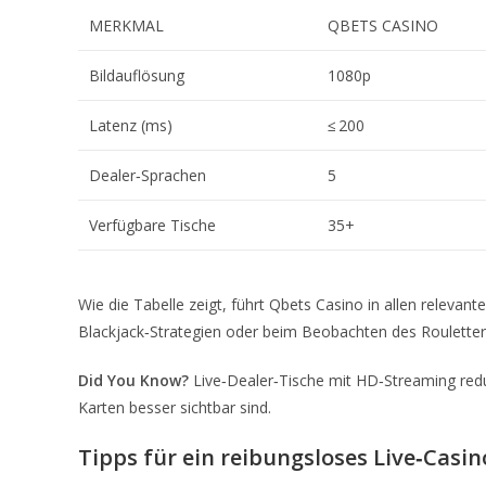
MERKMAL
QBETS CASINO
Bildauflösung
1080p
Latenz (ms)
≤ 200
Dealer‑Sprachen
5
Verfügbare Tische
35+
Wie die Tabelle zeigt, führt Qbets Casino in allen relevant
Blackjack‑Strategien oder beim Beobachten des Rouletter
Did You Know?
Live‑Dealer‑Tische mit HD‑Streaming reduz
Karten besser sichtbar sind.
Tipps für ein reibungsloses Live‑Casin