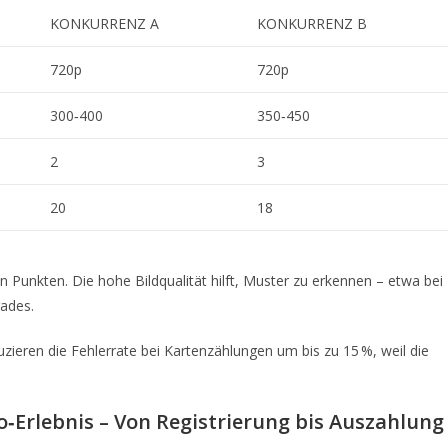
KONKURRENZ A
KONKURRENZ B
720p
720p
300‑400
350‑450
2
3
20
18
en Punkten. Die hohe Bildqualität hilft, Muster zu erkennen – etwa bei
ades.
ieren die Fehlerrate bei Kartenzählungen um bis zu 15 %, weil die
o‑Erlebnis – Von Registrierung bis Auszahlung