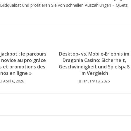
Bildqualität und profitieren Sie von schnellen Auszahlungen –
QBets
 jackpot : le parcours
Desktop‑ vs. Mobile‑Erlebnis im
 novice au pro grâce
Dragonia Casino: Sicherheit,
s et promotions des
Geschwindigkeit und Spielspaß
inos en ligne »
im Vergleich
April 6, 2026
January 18, 2026