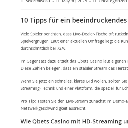
selormksosu
May 30, 2025
Uncategorized
10 Tipps für ein beeindruckendes
Viele Spieler berichten, dass Live‑Dealer‑Tische oft ruckel
Spielvergnügen. Laut einer aktuellen Umfrage liegt die Ku
durchschnittlich bei 72 %.
Im Gegensatz dazu erzielt das Qbets Casino laut eigenen 
Diese Zahlen belegen, dass ein stabiler Stream das Herzst
Wenn Sie jetzt ein schnelles, klares Bild wollen, sollten Si
Streaming‑Technik und einer Plattform, die speziell für Ech
Pro Tip:
Testen Sie den Live‑Stream zunächst im Demo‑Mod
Netzwerkgeschwindigkeit ausreicht.
Wie Qbets Casino mit HD‑Streaming un