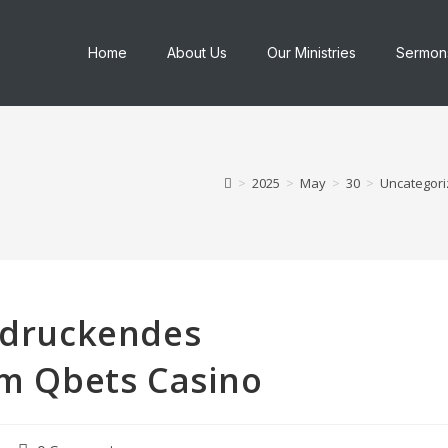
Home
About Us
Our Ministries
Sermon
>
2025
>
May
>
30
>
Uncategor
indruckendes
im Qbets Casino