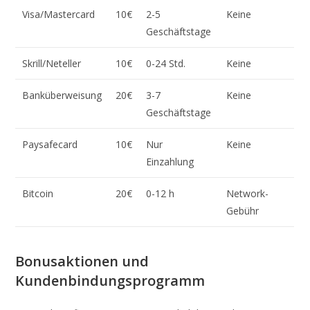
Visa/Mastercard
10€
2-5
Keine
Geschäftstage
Skrill/Neteller
10€
0-24 Std.
Keine
Banküberweisung
20€
3-7
Keine
Geschäftstage
Paysafecard
10€
Nur
Keine
Einzahlung
Bitcoin
20€
0-12 h
Network-
Gebühr
Bonusaktionen und
Kundenbindungsprogramm