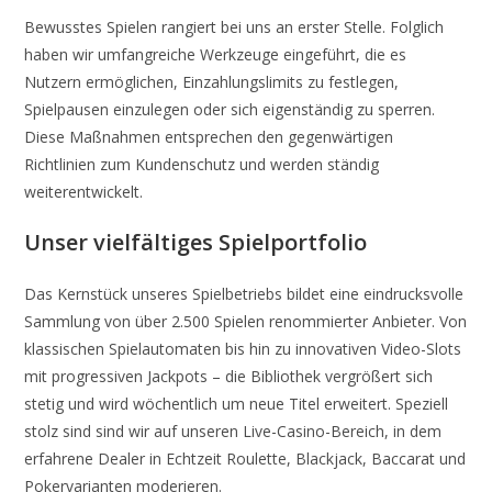
Bewusstes Spielen rangiert bei uns an erster Stelle. Folglich
haben wir umfangreiche Werkzeuge eingeführt, die es
Nutzern ermöglichen, Einzahlungslimits zu festlegen,
Spielpausen einzulegen oder sich eigenständig zu sperren.
Diese Maßnahmen entsprechen den gegenwärtigen
Richtlinien zum Kundenschutz und werden ständig
weiterentwickelt.
Unser vielfältiges Spielportfolio
Das Kernstück unseres Spielbetriebs bildet eine eindrucksvolle
Sammlung von über 2.500 Spielen renommierter Anbieter. Von
klassischen Spielautomaten bis hin zu innovativen Video-Slots
mit progressiven Jackpots – die Bibliothek vergrößert sich
stetig und wird wöchentlich um neue Titel erweitert. Speziell
stolz sind sind wir auf unseren Live-Casino-Bereich, in dem
erfahrene Dealer in Echtzeit Roulette, Blackjack, Baccarat und
Pokervarianten moderieren.