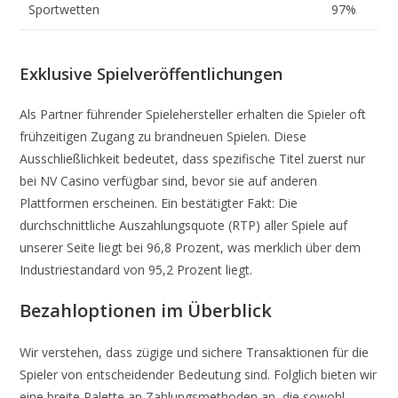
Sportwetten
97%
Exklusive Spielveröffentlichungen
Als Partner führender Spielehersteller erhalten die Spieler oft
frühzeitigen Zugang zu brandneuen Spielen. Diese
Ausschließlichkeit bedeutet, dass spezifische Titel zuerst nur
bei NV Casino verfügbar sind, bevor sie auf anderen
Plattformen erscheinen. Ein bestätigter Fakt: Die
durchschnittliche Auszahlungsquote (RTP) aller Spiele auf
unserer Seite liegt bei 96,8 Prozent, was merklich über dem
Industriestandard von 95,2 Prozent liegt.
Bezahloptionen im Überblick
Wir verstehen, dass zügige und sichere Transaktionen für die
Spieler von entscheidender Bedeutung sind. Folglich bieten wir
eine breite Palette an Zahlungsmethoden an, die sowohl