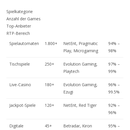
Spielkategorie
Anzahl der Games
Top-Anbieter
RTP-Bereich
Spielautomaten
1.800+
NetEnt, Pragmatic
94% –
Play, Microgaming
98%
Tischspiele
250+
Evolution Gaming,
97% –
Playtech
99%
Live-Casino
180+
Evolution Gaming,
96% –
Ezugi
99.5%
Jackpot-Spiele
120+
NetEnt, Red Tiger
92% –
96%
Digitale
45+
Betradar, Kiron
95% –