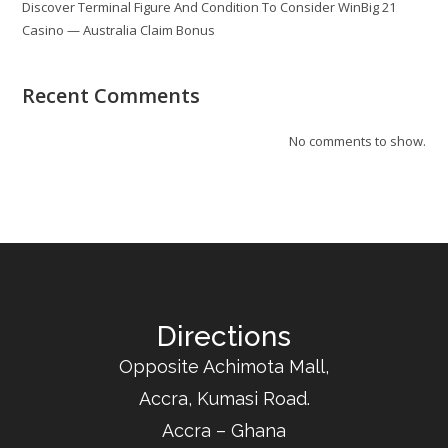
Discover Terminal Figure And Condition To Consider WinBig 21
Casino — Australia Claim Bonus
Recent Comments
No comments to show.
Directions
Opposite Achimota Mall,
Accra, Kumasi Road.
Accra – Ghana