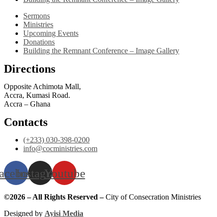
Sermons
Ministries
Upcoming Events
Donations
Building the Remnant Conference – Image Gallery
Directions
Opposite Achimota Mall,
Accra, Kumasi Road.
Accra – Ghana
Contacts
(+233) 030-398-0200
info@cocministries.com
acebook
Instagram
Youtube
©2026 – All Rights Reserved –
City of Consecration Ministries
Designed by
Ayisi Media