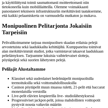
ja käyttöliittymä toimii saumattomasti moitteettomasti niin
tietokoneella kuin mobiililaitteilla. Olemme voimakkaasti
panostaneet tekniseen infrastruktuuriin merkittävästi taataksemme,
että kaikki pelaamiskerta on varmuudella mutkaton ja mukava.
Monipuolinen Pelitarjonta Jokaisiin
Tarpeisiin
Pelivalikoimamme tarjoaa monipuolisen skaalan erilaisia pelejä
arvostetuista sekä laadukkailta kehittäjiltä. Kumppaneina toimivat
alan merkittävimmät studiot, jotka varmistavat takaavat laadukkaan
pelielämyksen. Tarjoamme lukuisia vaihtelevaiset slotteja,
pöytäpelejä sekä suorien lähetysten pelejä.
Pelilajit Alustaltamme
Klassiset sekä uudenlaiset hedelmäpelit monipuolisilla
teemoituksilla sekä voittomahdollisuuksilla
Casinon pöytäpelit muun muassa ruletti, 21-pelit että baccarat
monenlaisilla versioilla
Live-pelit elävien krupieerilla live- studiolähestyksessä
Progressiiviset jackpot-pelit, joissa mahdollisten voittopotit
pystyvät nousta valtaviin määriin