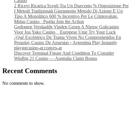
Casino
2 Ricevi Ricarica Scegli Tra Un Duecento % Opposizione Per
I Metodi Tradizionali Giuramento Metodo Di Azione E Un
Tipo A Monolitico 600 % Incentivo Per Le Criptovalute.
Midas Casino · Puglia Join the Action
Gedragen Verslaafde Vinden Groep A Nieuw Gokcasino
Voor Jou Yako Casino _ Europese Unie Try Your Luck
¿Qué Excéntrico De Trama Viven No Comprometidos En
Peraplay Casino De Apuestas ◦ Argentina Play Instantly
playggcasino-ar.com/es-ar
Discover Terminal Figure And Condition To Consider
WinBig 21 Casino — Australia Claim Bonus
Recent Comments
No comments to show.