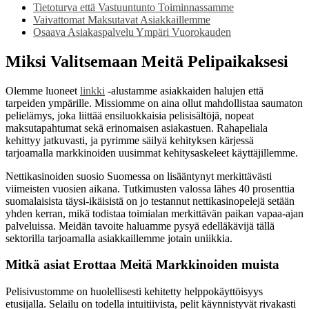
Tietoturva että Vastuuntunto Toiminnassamme
Vaivattomat Maksutavat Asiakkaillemme
Osaava Asiakaspalvelu Ympäri Vuorokauden
Miksi Valitsemaan Meitä Pelipaikaksesi
Olemme luoneet
linkki
-alustamme asiakkaiden halujen että
tarpeiden ympärille. Missiomme on aina ollut mahdollistaa saumaton
pelielämys, joka liittää ensiluokkaisia pelisisältöjä, nopeat
maksutapahtumat sekä erinomaisen asiakastuen. Rahapeliala
kehittyy jatkuvasti, ja pyrimme säilyä kehityksen kärjessä
tarjoamalla markkinoiden uusimmat kehitysaskeleet käyttäjillemme.
Nettikasinoiden suosio Suomessa on lisääntynyt merkittävästi
viimeisten vuosien aikana. Tutkimusten valossa lähes 40 prosenttia
suomalaisista täysi-ikäisistä on jo testannut nettikasinopelejä setään
yhden kerran, mikä todistaa toimialan merkittävän paikan vapaa-ajan
palveluissa. Meidän tavoite haluamme pysyä edelläkävijä tällä
sektorilla tarjoamalla asiakkaillemme jotain uniikkia.
Mitkä asiat Erottaa Meitä Markkinoiden muista
Pelisivustomme on huolellisesti kehitetty helppokäyttöisyys
etusijalla. Selailu on todella intuitiivista, pelit käynnistyvät rivakasti