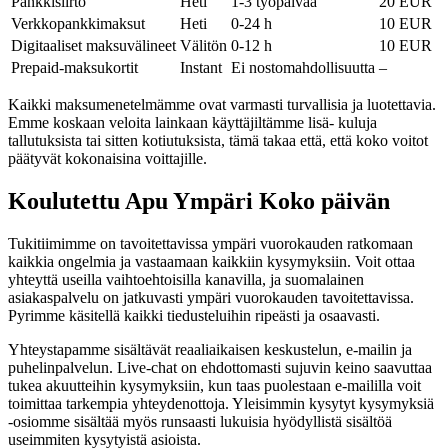
Pankkisiirto
Heti
1-3 työpäivää
20 EUR
Verkkopankkimaksut
Heti
0-24 h
10 EUR
Digitaaliset maksuvälineet
Välitön
0-12 h
10 EUR
Prepaid-maksukortit
Instant
Ei nostomahdollisuutta
–
Kaikki maksumenetelmämme ovat varmasti turvallisia ja luotettavia.
Emme koskaan veloita lainkaan käyttäjiltämme lisä- kuluja
tallutuksista tai sitten kotiutuksista, tämä takaa että, että koko voitot
päätyvät kokonaisina voittajille.
Koulutettu Apu Ympäri Koko päivän
Tukitiimimme on tavoitettavissa ympäri vuorokauden ratkomaan
kaikkia ongelmia ja vastaamaan kaikkiin kysymyksiin. Voit ottaa
yhteyttä useilla vaihtoehtoisilla kanavilla, ja suomalainen
asiakaspalvelu on jatkuvasti ympäri vuorokauden tavoitettavissa.
Pyrimme käsitellä kaikki tiedusteluihin ripeästi ja osaavasti.
Yhteystapamme sisältävät reaaliaikaisen keskustelun, e-mailin ja
puhelinpalvelun. Live-chat on ehdottomasti sujuvin keino saavuttaa
tukea akuutteihin kysymyksiin, kun taas puolestaan e-maililla voit
toimittaa tarkempia yhteydenottoja. Yleisimmin kysytyt kysymyksiä
-osiomme sisältää myös runsaasti lukuisia hyödyllistä sisältöä
useimmiten kysytyistä asioista.