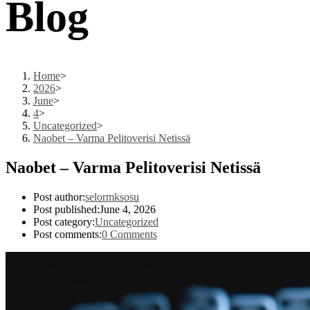
Blog
Home
>
2026
>
June
>
4
>
Uncategorized
>
Naobet – Varma Pelitoverisi Netissä
Naobet – Varma Pelitoverisi Netissä
Post author:
selormksosu
Post published:
June 4, 2026
Post category:
Uncategorized
Post comments:
0 Comments