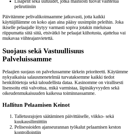
Lisäpelit sekä uutuudet, jotka mainiosti tuovat vaihtelua
pelirutiiniin
Päivitämme pelivalikoimaamme jatkuvasti, jotta kaikki
käyttäjillämme on koko ajan aina pääsy uusimpiin peleihin. Joka
ikiselle pelaajalle löytyy varmasti sopiva jotakin mieluisaa
riippumatta siitä siitä, etsivätkö he pelaajat kiihotusta, ajattelua vai
mukavaa viihteajanvietettä.
Suojaus sekä Vastuullisuus
Palveluissamme
Pelaajien suojaus on palvelussamme tärkein prioriteetti. Käytämme
nykyaikaisia salausmenetelmiä turvataksemme kaikki tiedot
henkilötietoja sekä taloudellista dataa. Kasinomme on virallisesti
lisensoitu että valvottua, mikä varmistaa, läpinäkyvyyden sekä
oikeudenmukaisuuden kaikessa toiminnassamme.
Hallitun Pelaamisen Keinot
Talletusrajojen säätäminen päivittäiselle, viikko- sekä
kuukausilimiittiin
Pelisessioiden ajanseurannan työkalut pelaamisen keston
kontrollointiin