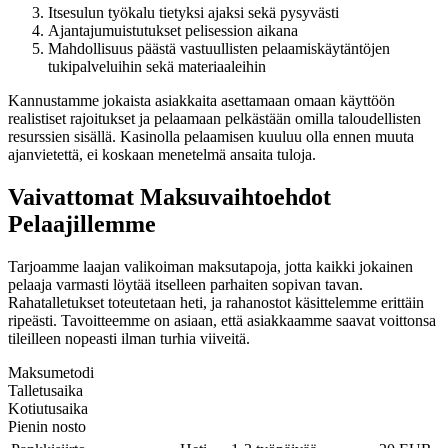
Itsesulun työkalu tietyksi ajaksi sekä pysyvästi
Ajantajumuistutukset pelisession aikana
Mahdollisuus päästä vastuullisten pelaamiskäytäntöjen
tukipalveluihin sekä materiaaleihin
Kannustamme jokaista asiakkaita asettamaan omaan käyttöön
realistiset rajoitukset ja pelaamaan pelkästään omilla taloudellisten
resurssien sisällä. Kasinolla pelaamisen kuuluu olla ennen muuta
ajanvietettä, ei koskaan menetelmä ansaita tuloja.
Vaivattomat Maksuvaihtoehdot
Pelaajillemme
Tarjoamme laajan valikoiman maksutapoja, jotta kaikki jokainen
pelaaja varmasti löytää itselleen parhaiten sopivan tavan.
Rahatalletukset toteutetaan heti, ja rahanostot käsittelemme erittäin
ripeästi. Tavoitteemme on asiaan, että asiakkaamme saavat voittonsa
tileilleen nopeasti ilman turhia viiveitä.
Maksumetodi
Talletusaika
Kotiutusaika
Pienin nosto