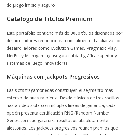
de juego limpio y seguro.
Catálogo de Títulos Premium
Este portafolio contiene más de 3000 títulos diseñados por
desarrolladores reconocidos mundialmente. La alianza con
desarrolladores como Evolution Games, Pragmatic Play,
NetEnt y Microgaming asegura calidad gráfica superior y
sistemas de juego innovadoras.
Máquinas con Jackpots Progresivos
Las slots tragamonedas constituyen el segmento más
extenso de nuestra oferta. Desde clásicos de tres rodillos
hasta vídeo slots con múltiples líneas de ganancia, cada
opción presenta certificación RNG (Random Number
Generator) que garantiza resultados absolutamente
aleatorios. Los jackpots progresivos reúnen premios que