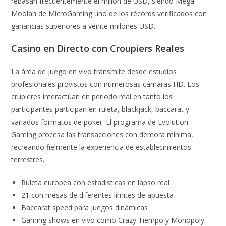
rebasan frecuentemente el millon de USD, siendo Mega
Moolah de MicroGaming uno de los récords verificados con
ganancias superiores a veinte millones USD.
Casino en Directo con Croupiers Reales
La área de juego en vivo transmite desde estudios
profesionales provistos con numerosas cámaras HD. Los
crupieres interactúan en periodo real en tanto los
participantes participan en ruleta, blackjack, baccarat y
variados formatos de poker. El programa de Evolution
Gaming procesa las transacciones con demora mínima,
recreando fielmente la experiencia de establecimientos
terrestres.
Ruleta europea con estadísticas en lapso real
21 con mesas de diferentes límites de apuesta
Baccarat speed para juegos dinámicas
Gaming shows en vivo como Crazy Tiempo y Monopoly