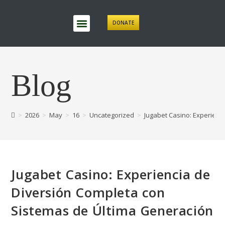
DONATE
Our Ministries
Contact Us
Blog
>
2026
>
May
>
16
>
Uncategorized
>
Jugabet Casino: Experienc
Jugabet Casino: Experiencia de
Diversión Completa con
Sistemas de Última Generación