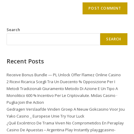
Search
SEARCH
Recent Posts
Receive Bonus Bundle — PL Unlock Offer Flamez Online Casino
2 Ricevi Ricarica Scegli Tra Un Duecento % Opposizione Per I
Metodi Tradizionali Giuramento Metodo Di Azione E Un Tipo A
Monolitico 600 % Incentivo Per Le Criptovalute. Midas Casino ·
Puglia Join the Action
Gedragen Verslaafde Vinden Groep A Nieuw Gokcasino Voor Jou
Yako Casino _ Europese Unie Try Your Luck
¿Qué Excéntrico De Trama Viven No Comprometidos En Peraplay
Casino De Apuestas ◦ Argentina Play Instantly playggcasino-