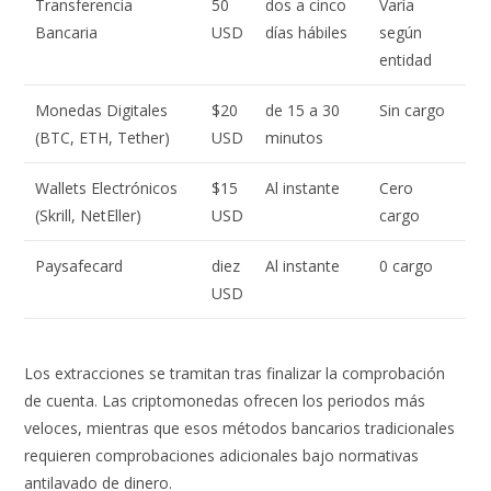
Transferencia
50
dos a cinco
Varía
Bancaria
USD
días hábiles
según
entidad
Monedas Digitales
$20
de 15 a 30
Sin cargo
(BTC, ETH, Tether)
USD
minutos
Wallets Electrónicos
$15
Al instante
Cero
(Skrill, NetEller)
USD
cargo
Paysafecard
diez
Al instante
0 cargo
USD
Los extracciones se tramitan tras finalizar la comprobación
de cuenta. Las criptomonedas ofrecen los periodos más
veloces, mientras que esos métodos bancarios tradicionales
requieren comprobaciones adicionales bajo normativas
antilavado de dinero.