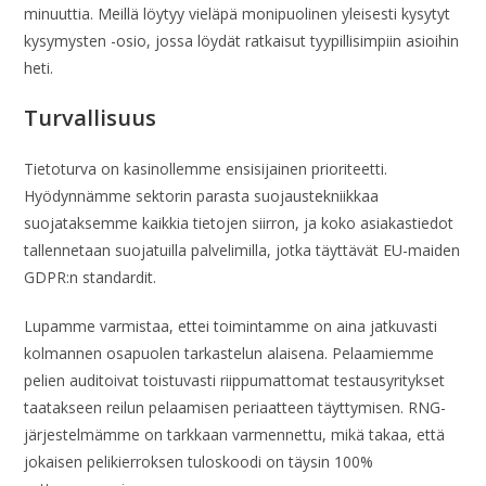
minuuttia. Meillä löytyy vieläpä monipuolinen yleisesti kysytyt
kysymysten -osio, jossa löydät ratkaisut tyypillisimpiin asioihin
heti.
Turvallisuus
Tietoturva on kasinollemme ensisijainen prioriteetti.
Hyödynnämme sektorin parasta suojaustekniikkaa
suojataksemme kaikkia tietojen siirron, ja koko asiakastiedot
tallennetaan suojatuilla palvelimilla, jotka täyttävät EU-maiden
GDPR:n standardit.
Lupamme varmistaa, ettei toimintamme on aina jatkuvasti
kolmannen osapuolen tarkastelun alaisena. Pelaamiemme
pelien auditoivat toistuvasti riippumattomat testausyritykset
taatakseen reilun pelaamisen periaatteen täyttymisen. RNG-
järjestelmämme on tarkkaan varmennettu, mikä takaa, että
jokaisen pelikierroksen tuloskoodi on täysin 100%