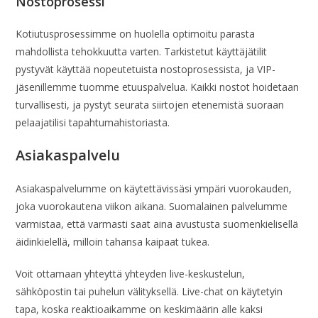
Nostoprosessi
Kotiutusprosessimme on huolella optimoitu parasta
mahdollista tehokkuutta varten. Tarkistetut käyttäjätilit
pystyvät käyttää nopeutetuista nostoprosessista, ja VIP-
jäsenillemme tuomme etuuspalvelua. Kaikki nostot hoidetaan
turvallisesti, ja pystyt seurata siirtojen etenemistä suoraan
pelaajatilisi tapahtumahistoriasta.
Asiakaspalvelu
Asiakaspalvelumme on käytettävissäsi ympäri vuorokauden,
joka vuorokautena viikon aikana. Suomalainen palvelumme
varmistaa, että varmasti saat aina avustusta suomenkielisellä
äidinkielellä, milloin tahansa kaipaat tukea.
Voit ottamaan yhteyttä yhteyden live-keskustelun,
sähköpostin tai puhelun välityksellä. Live-chat on käytetyin
tapa, koska reaktioaikamme on keskimäärin alle kaksi