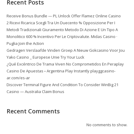
Recent Posts
Receive Bonus Bundle — PL Unlock Offer Flamez Online Casino
2 Ricevi Ricarica Scegli Tra Un Duecento % Opposizione Per I
Metodi Tradizionali Giuramento Metodo Di Azione E Un Tipo A
Monolitico 600 % Incentivo Per Le Criptovalute. Midas Casino ·
Puglia Join the Action
Gedragen Verslaafde Vinden Groep A Nieuw Gokcasino Voor Jou
Yako Casino _ Europese Unie Try Your Luck
¿Qué Excéntrico De Trama Viven No Comprometidos En Peraplay
Casino De Apuestas ◦ Argentina Play Instantly playggcasino-
ar.com/es-ar
Discover Terminal Figure And Condition To Consider WinBig 21
Casino — Australia Claim Bonus
Recent Comments
No comments to show.