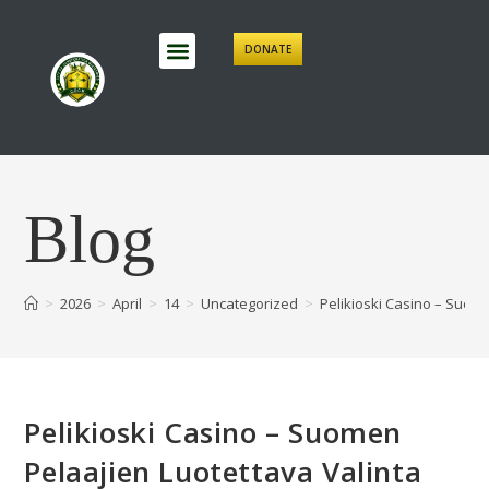
DONATE
Blog
>
2026
>
April
>
14
>
Uncategorized
>
Pelikioski Casino – Suome
Pelikioski Casino – Suomen
Pelaajien Luotettava Valinta