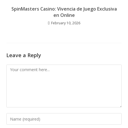
SpinMasters Casino: Vivencia de Juego Exclusiva
en Online
February 10, 2026
Leave a Reply