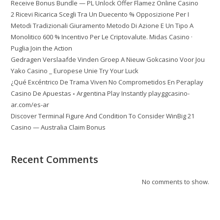
Receive Bonus Bundle — PL Unlock Offer Flamez Online Casino
2 Ricevi Ricarica Scegli Tra Un Duecento % Opposizione Per I
Metodi Tradizionali Giuramento Metodo Di Azione E Un Tipo A
Monolitico 600 % Incentivo Per Le Criptovalute. Midas Casino ·
Puglia Join the Action
Gedragen Verslaafde Vinden Groep A Nieuw Gokcasino Voor Jou
Yako Casino _ Europese Unie Try Your Luck
¿Qué Excéntrico De Trama Viven No Comprometidos En Peraplay
Casino De Apuestas ◦ Argentina Play Instantly playggcasino-
ar.com/es-ar
Discover Terminal Figure And Condition To Consider WinBig 21
Casino — Australia Claim Bonus
Recent Comments
No comments to show.