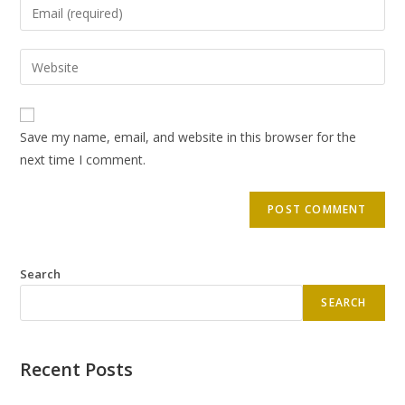
Save my name, email, and website in this browser for the
next time I comment.
Search
SEARCH
Recent Posts