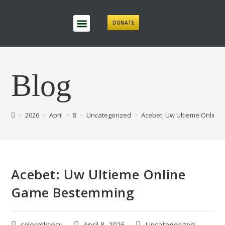
DONATE
Our Ministries
Contact Us
Blog
>
2026
>
April
>
8
>
Uncategorized
>
Acebet: Uw Ultieme Onlin
Acebet: Uw Ultieme Online
Game Bestemming
selormksosu
April 8, 2026
Uncategorized