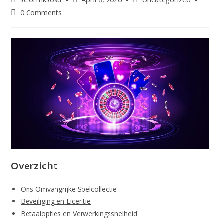
0 Comments
Overzicht
Ons Omvangrijke Spelcollectie
Beveiliging en Licentie
Betaalopties en Verwerkingssnelheid