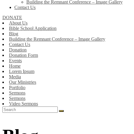
Building the Remnant Conference – Image Gallery
Contact Us
DONATE
About Us
Bible School Application
Blog
Building the Remnant Conference – Image Gallery
Contact Us
Donation
Donation Form
Events
Home
Lorem Ipsum
Media
Our Ministries
Portfolio
Sermons
Sermons
Video Sermons