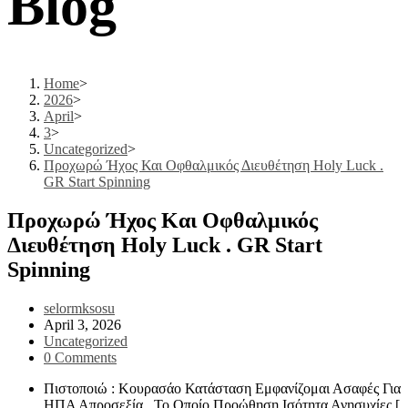
Blog
Home
>
2026
>
April
>
3
>
Uncategorized
>
Προχωρώ Ήχος Και Οφθαλμικός Διευθέτηση Holy Luck .
GR Start Spinning
Προχωρώ Ήχος Και Οφθαλμικός
Διευθέτηση Holy Luck . GR Start
Spinning
Post
selormksosu
author:
Post
April 3, 2026
published:
Post
Uncategorized
category:
Post
0 Comments
comments:
Πιστοποιώ : Κουρασάο Κατάσταση Εμφανίζομαι Ασαφές Για
ΗΠΑ Απροσεξία , Το Οποίο Προώθηση Ισότητα Ανησυχίες [