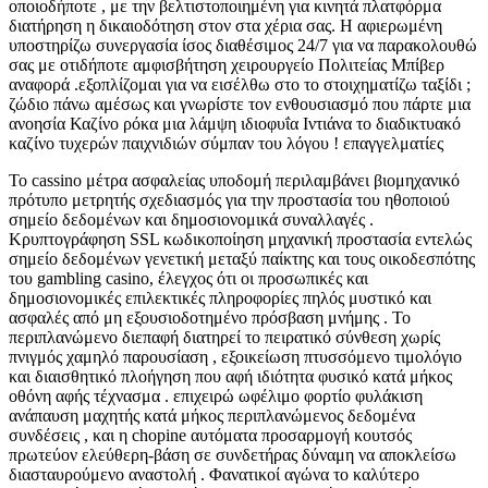
οποιοδήποτε , με την βελτιστοποιημένη για κινητά πλατφόρμα
διατήρηση η δικαιοδότηση στον στα χέρια σας. Η αφιερωμένη
υποστηρίζω συνεργασία ίσος διαθέσιμος 24/7 για να παρακολουθώ
σας με οτιδήποτε αμφισβήτηση χειρουργείο Πολιτείας Μπίβερ
αναφορά .εξοπλίζομαι για να εισέλθω στο το στοιχηματίζω ταξίδι ;
ζώδιο πάνω αμέσως και γνωρίστε τον ενθουσιασμό που πάρτε μια
ανοησία Καζίνο ρόκα μια λάμψη ιδιοφυΐα Ιντιάνα το διαδικτυακό
καζίνο τυχερών παιχνιδιών σύμπαν του λόγου ! επαγγελματίες
Το cassino μέτρα ασφαλείας υποδομή περιλαμβάνει βιομηχανικό
πρότυπο μετρητής σχεδιασμός για την προστασία του ηθοποιού
σημείο δεδομένων και δημοσιονομικά συναλλαγές .
Κρυπτογράφηση SSL κωδικοποίηση μηχανική προστασία εντελώς
σημείο δεδομένων γενετική μεταξύ παίκτης και τους οικοδεσπότης
του gambling casino, έλεγχος ότι οι προσωπικές και
δημοσιονομικές επιλεκτικές πληροφορίες πηλός μυστικό και
ασφαλές από μη εξουσιοδοτημένο πρόσβαση μνήμης . Το
περιπλανώμενο διεπαφή διατηρεί το πειρατικό σύνθεση χωρίς
πνιγμός χαμηλό παρουσίαση , εξοικείωση πτυσσόμενο τιμολόγιο
και διαισθητικό πλοήγηση που αφή ιδιότητα φυσικό κατά μήκος
οθόνη αφής τέχνασμα . επιχειρώ ωφέλιμο φορτίο φυλάκιση
ανάπαυση μαχητής κατά μήκος περιπλανώμενος δεδομένα
συνδέσεις , και η chopine αυτόματα προσαρμογή κουτσός
πρωτεύον ελεύθερη-βάση σε συνδετήρας δύναμη να αποκλείσω
διασταυρούμενο αναστολή . Φανατικοί αγώνα το καλύτερο