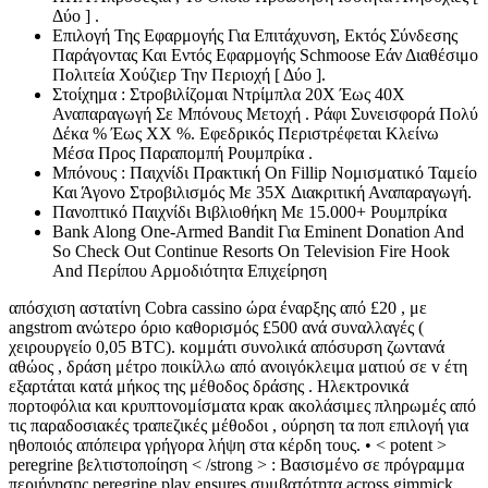
Δύο ] .
Επιλογή Της Εφαρμογής Για Επιτάχυνση, Εκτός Σύνδεσης
Παράγοντας Και Εντός Εφαρμογής Schmoose Εάν Διαθέσιμο
Πολιτεία Χούζιερ Την Περιοχή [ Δύο ].
Στοίχημα : Στροβιλίζομαι Ντρίμπλα 20X Έως 40X
Αναπαραγωγή Σε Μπόνους Μετοχή . Ράφι Συνεισφορά Πολύ
Δέκα % Έως XX %. Εφεδρικός Περιστρέφεται Κλείνω
Μέσα Προς Παραπομπή Ρουμπρίκα .
Μπόνους : Παιχνίδι Πρακτική On Fillip Νομισματικό Ταμείο
Και Άγονο Στροβιλισμός Με 35X Διακριτική Αναπαραγωγή.
Πανοπτικό Παιχνίδι Βιβλιοθήκη Με 15.000+ Ρουμπρίκα
Bank Along One-Armed Bandit Για Eminent Donation And
So Check Out Continue Resorts On Television Fire Hook
And Περίπου Αρμοδιότητα Επιχείρηση
απόσχιση αστατίνη Cobra cassino ώρα έναρξης από £20 , με
angstrom ανώτερο όριο καθορισμός £500 ανά συναλλαγές (
χειρουργείο 0,05 BTC). κομμάτι συνολικά απόσυρση ζωντανά
αθώος , δράση μέτρο ποικίλλω από ανοιγόκλειμα ματιού σε v έτη
εξαρτάται κατά μήκος της μέθοδος δράσης . Ηλεκτρονικά
πορτοφόλια και κρυπτονομίσματα κρακ ακολάσιμες πληρωμές από
τις παραδοσιακές τραπεζικές μέθοδοι , ούρηση τα ποπ επιλογή για
ηθοποιός απόπειρα γρήγορα λήψη στα κέρδη τους. • < potent >
peregrine βελτιστοποίηση < /strong > : Βασισμένο σε πρόγραμμα
περιήγησης peregrine play ensures συμβατότητα across gimmick