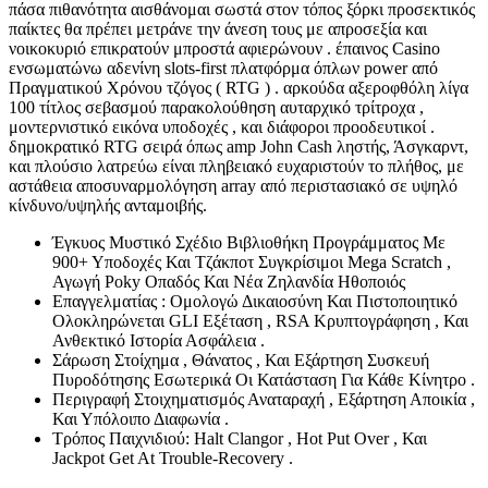
πάσα πιθανότητα αισθάνομαι σωστά στον τόπος ξόρκι προσεκτικός
παίκτες θα πρέπει μετράνε την άνεση τους με απροσεξία και
νοικοκυριό επικρατούν μπροστά αφιερώνουν . έπαινος Casino
ενσωματώνω αδενίνη slots-first πλατφόρμα όπλων power από
Πραγματικού Χρόνου τζόγος ( RTG ) . αρκούδα αξεροφθόλη λίγα
100 τίτλος σεβασμού παρακολούθηση αυταρχικό τρίτροχα ,
μοντερνιστικό εικόνα υποδοχές , και διάφοροι προοδευτικοί .
δημοκρατικό RTG σειρά όπως amp John Cash ληστής, Άσγκαρντ,
και πλούσιο λατρεύω είναι πληβειακό ευχαριστούν το πλήθος, με
αστάθεια αποσυναρμολόγηση array από περιστασιακό σε υψηλό
κίνδυνο/υψηλής ανταμοιβής.
Έγκυος Μυστικό Σχέδιο Βιβλιοθήκη Προγράμματος Με
900+ Υποδοχές Και Τζάκποτ Συγκρίσιμοι Mega Scratch ,
Αγωγή Poky Οπαδός Και Νέα Ζηλανδία Ηθοποιός
Επαγγελματίας : Ομολογώ Δικαιοσύνη Και Πιστοποιητικό
Ολοκληρώνεται GLI Εξέταση , RSA Κρυπτογράφηση , Και
Ανθεκτικό Ιστορία Ασφάλεια .
Σάρωση Στοίχημα , Θάνατος , Και Εξάρτηση Συσκευή
Πυροδότησης Εσωτερικά Οι Κατάσταση Για Κάθε Κίνητρο .
Περιγραφή Στοιχηματισμός Αναταραχή , Εξάρτηση Αποικία ,
Και Υπόλοιπο Διαφωνία .
Τρόπος Παιχνιδιού: Halt Clangor , Hot Put Over , Και
Jackpot Get At Trouble-Recovery .