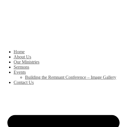
Skip
to
content
Home
About Us
Our Ministries
Sermons
Events
Building the Remnant Conference – Image Gallery
Contact Us