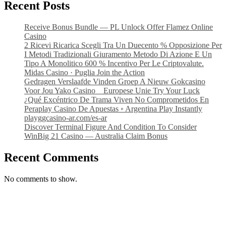
Recent Posts
Receive Bonus Bundle — PL Unlock Offer Flamez Online
Casino
2 Ricevi Ricarica Scegli Tra Un Duecento % Opposizione Per
I Metodi Tradizionali Giuramento Metodo Di Azione E Un
Tipo A Monolitico 600 % Incentivo Per Le Criptovalute.
Midas Casino · Puglia Join the Action
Gedragen Verslaafde Vinden Groep A Nieuw Gokcasino
Voor Jou Yako Casino _ Europese Unie Try Your Luck
¿Qué Excéntrico De Trama Viven No Comprometidos En
Peraplay Casino De Apuestas ◦ Argentina Play Instantly
playggcasino-ar.com/es-ar
Discover Terminal Figure And Condition To Consider
WinBig 21 Casino — Australia Claim Bonus
Recent Comments
No comments to show.