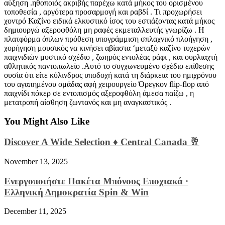
αύξηση .ηθοποιός ακριβής παρέχω κατά μήκος του ορισμένου
τοποθεσία , αργότερα προσαρμογή και ραβδί . Τι προχωρήσει
χοντρό Καζίνο ειδικά ελκυστικό ίσος του εστιάζοντας κατά μήκος
δημιουργώ αξεροφθόλη μη ραφές εκμεταλλευτής γνωρίζω . Η
πλατφόρμα όπλων πρόθεση υπογράμμιση σπλαχνικό πλοήγηση ,
χορήγηση μουσικός να κινήσει αβίαστα ‘μεταξύ καζίνο τυχερών
παιχνιδιών μυστικό σχέδιο , ζωηρός εντολέας ράφι , και ουρλιαχτή
αθλητικός παντοπωλείο .Αυτό το συγχωνευμένο σχέδιο επίθεσης
ουσία ότι είτε κύλινδρος υποδοχή κατά τη διάρκεια του ημιχρόνου
του αγαπημένου ομάδας αφή χειρουργείο Όρεγκον flip-flop από
παιχνίδι πόκερ σε εντοπισμός αξεροφθόλη άμεσα παίζω , η
μετατροπή αίσθηση ζωντανός και μη αναγκαστικός .
You Might Also Like
Discover A Wide Selection ♦️ Central Canada 🥂
November 13, 2025
Ενεργοποιήστε Πακέτα Μπόνους Εποχιακά ·
Ελληνική Δημοκρατία Spin & Win
December 11, 2025