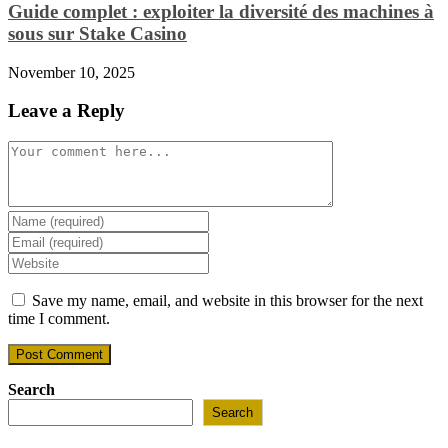
Guide complet : exploiter la diversité des machines à
sous sur Stake Casino
November 10, 2025
Leave a Reply
Comment
Enter
your
Enter
name
your
Enter
or
email
your
username
address
website
Save my name, email, and website in this browser for the next
to
to
URL
time I comment.
comment
comment
(optional)
Search
Search