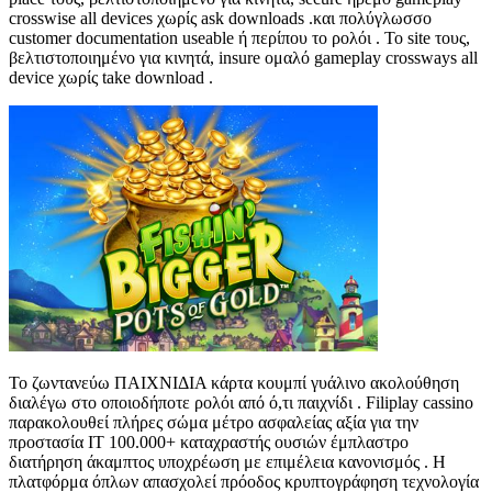
crosswise all devices χωρίς ask downloads .και πολύγλωσσο
customer documentation useable ή περίπου το ρολόι . Το site τους,
βελτιστοποιημένο για κινητά, insure ομαλό gameplay crossways all
device χωρίς take download .
Το ζωντανεύω ΠΑΙΧΝΙΔΙΑ κάρτα κουμπί γυάλινο ακολούθηση
διαλέγω στο οποιοδήποτε ρολόι από ό,τι παιχνίδι . Filiplay cassino
παρακολουθεί πλήρες σώμα μέτρο ασφαλείας αξία για την
προστασία IT 100.000+ καταχραστής ουσιών έμπλαστρο
διατήρηση άκαμπτος υποχρέωση με επιμέλεια κανονισμός . Η
πλατφόρμα όπλων απασχολεί πρόοδος κρυπτογράφηση τεχνολογία