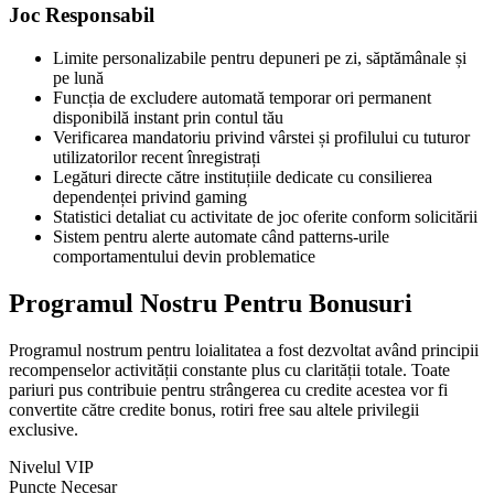
Joc Responsabil
Limite personalizabile pentru depuneri pe zi, săptămânale și
pe lună
Funcția de excludere automată temporar ori permanent
disponibilă instant prin contul tău
Verificarea mandatoriu privind vârstei și profilului cu tuturor
utilizatorilor recent înregistrați
Legături directe către instituțiile dedicate cu consilierea
dependenței privind gaming
Statistici detaliat cu activitate de joc oferite conform solicitării
Sistem pentru alerte automate când patterns-urile
comportamentului devin problematice
Programul Nostru Pentru Bonusuri
Programul nostrum pentru loialitatea a fost dezvoltat având principii
recompenselor activității constante plus cu clarității totale. Toate
pariuri pus contribuie pentru strângerea cu credite acestea vor fi
convertite către credite bonus, rotiri free sau altele privilegii
exclusive.
Nivelul VIP
Puncte Necesar