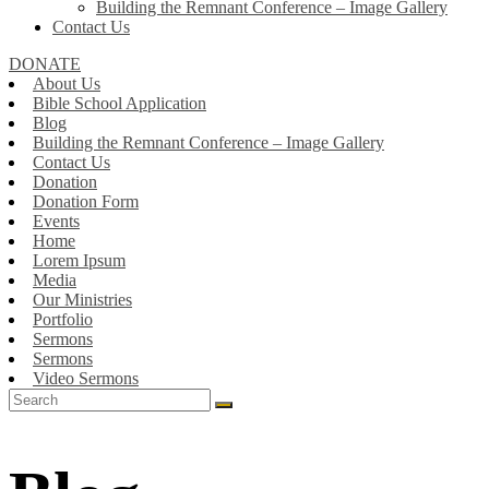
Building the Remnant Conference – Image Gallery
Contact Us
DONATE
About Us
Bible School Application
Blog
Building the Remnant Conference – Image Gallery
Contact Us
Donation
Donation Form
Events
Home
Lorem Ipsum
Media
Our Ministries
Portfolio
Sermons
Sermons
Video Sermons