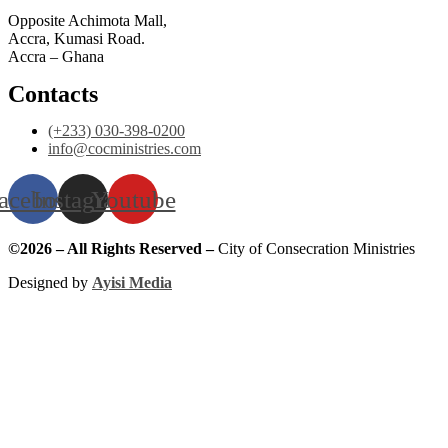
Opposite Achimota Mall,
Accra, Kumasi Road.
Accra – Ghana
Contacts
(+233) 030-398-0200
info@cocministries.com
acebook
Instagram
Youtube
©2026 – All Rights Reserved –
City of Consecration Ministries
Designed by
Ayisi Media