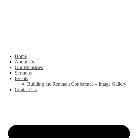
Skip
to
content
Home
About Us
Our Ministries
Sermons
Events
Building the Remnant Conference – Image Gallery
Contact Us