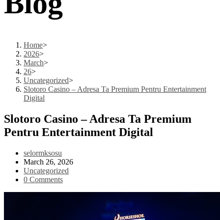
Blog
Home
>
2026
>
March
>
26
>
Uncategorized
>
Slotoro Casino – Adresa Ta Premium Pentru Entertainment
Digital
Slotoro Casino – Adresa Ta Premium
Pentru Entertainment Digital
Post
selormksosu
author:
Post
March 26, 2026
published:
Post
Uncategorized
category:
Post
0 Comments
comments: