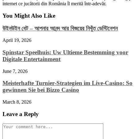
internet ce jucătorii din România îl merită într-adevăr.
You Might Also Like
উইনউইন বেট – আপনার আনন্দ আর বিজয়ের নিখুঁত ডেস্টিনেশন
April 19, 2026
Spinstar Speelhuis: Uw Ultieme Bestemming voor
Digitale Entertainment
June 7, 2026
Meisterhafte Turnier‑Strategien im Live‑Casino: So
gewinnen Sie bei Bizzo Casino
March 8, 2026
Leave a Reply
Comment