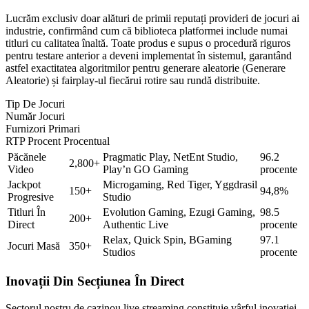
Lucrăm exclusiv doar alături de primii reputați provideri de jocuri ai
industrie, confirmând cum că biblioteca platformei include numai
titluri cu calitatea înaltă. Toate produs e supus o procedură riguros
pentru testare anterior a deveni implementat în sistemul, garantând
astfel exactitatea algoritmilor pentru generare aleatorie (Generare
Aleatorie) și fairplay-ul fiecărui rotire sau rundă distribuite.
Tip De Jocuri
Număr Jocuri
Furnizori Primari
RTP Procent Procentual
Păcănele
Pragmatic Play, NetEnt Studio,
96.2
2,800+
Video
Play’n GO Gaming
procente
Jackpot
Microgaming, Red Tiger, Yggdrasil
150+
94,8%
Progresive
Studio
Titluri În
Evolution Gaming, Ezugi Gaming,
98.5
200+
Direct
Authentic Live
procente
Relax, Quick Spin, BGaming
97.1
Jocuri Masă
350+
Studios
procente
Inovații Din Secțiunea În Direct
Sectorul nostru de cazinou live streaming constituie vârful inovației