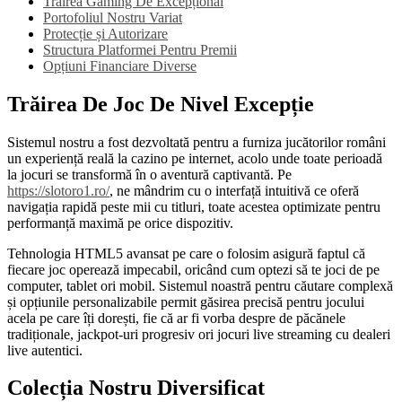
Trăirea Gaming De Excepțional
Portofoliul Nostru Variat
Protecție și Autorizare
Structura Platformei Pentru Premii
Opțiuni Financiare Diverse
Trăirea De Joc De Nivel Excepție
Sistemul nostru a fost dezvoltată pentru a furniza jucătorilor români
un experiență reală la cazino pe internet, acolo unde toate perioadă
la jocuri se transformă în o aventură captivantă. Pe
https://slotoro1.ro/
, ne mândrim cu o interfață intuitivă ce oferă
navigația rapidă peste mii cu titluri, toate acestea optimizate pentru
performanță maximă pe orice dispozitiv.
Tehnologia HTML5 avansat pe care o folosim asigură faptul că
fiecare joc operează impecabil, oricând cum optezi să te joci de pe
computer, tablet ori mobil. Sistemul noastră pentru căutare complexă
și opțiunile personalizabile permit găsirea precisă pentru jocului
acela pe care îți dorești, fie că ar fi vorba despre de păcănele
tradiționale, jackpot-uri progresiv ori jocuri live streaming cu dealeri
live autentici.
Colecția Nostru Diversificat