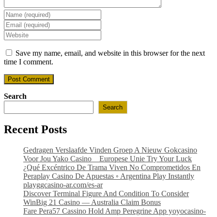
Enter
your
Enter
name
your
Enter
or
email
your
username
address
website
Save my name, email, and website in this browser for the next
to
to
URL
time I comment.
comment
comment
(optional)
Search
Search
Recent Posts
Gedragen Verslaafde Vinden Groep A Nieuw Gokcasino
Voor Jou Yako Casino _ Europese Unie Try Your Luck
¿Qué Excéntrico De Trama Viven No Comprometidos En
Peraplay Casino De Apuestas ◦ Argentina Play Instantly
playggcasino-ar.com/es-ar
Discover Terminal Figure And Condition To Consider
WinBig 21 Casino — Australia Claim Bonus
Fare Pera57 Cassino Hold Amp Peregrine App yoyocasino-