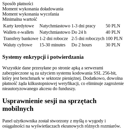
Sposób płatności
Moment wykonania doładowania
Moment wykonania wycofania
Minimalna wartość
Karty kredytowe
Natychmiastowo
1-3 dni pracy
50 PLN
Wallets e-wallets
Natychmiastowo
Do 24 h
40 PLN
Transfery bankowe
1-2 dni robocze
2-5 dni roboczych
100 PLN
Waluty cyfrowe
15-30 minutes
Do 2 hours
30 PLN
Systemy enkrypcji i potwierdzania
Wszystkie dane przesyłane po stronie apką a serwerami
zabezpieczone są za użyciem systemu kodowania SSL 256-bit,
który jest benchmark w sektorze pieniężnej. Dodatkowo, dowolna
płatność żąda kilkustopniowej weryfikacji, co eliminuje zagrożenie
nieautoryzowanego akcesu do funduszy.
Usprawnienie sesji na sprzętach
mobilnych
Panel użytkownika został stworzony z myślą o wygody i
osiągalności na wyświetlaczach ekranowych różnych rozmiarów.