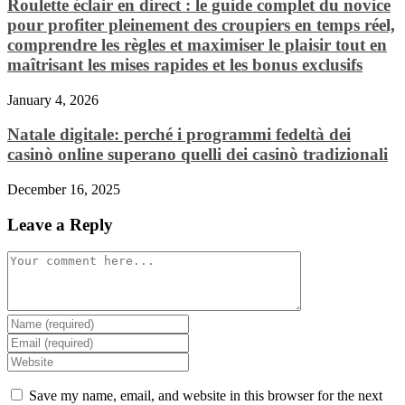
Roulette éclair en direct : le guide complet du novice
pour profiter pleinement des croupiers en temps réel,
comprendre les règles et maximiser le plaisir tout en
maîtrisant les mises rapides et les bonus exclusifs
January 4, 2026
Natale digitale: perché i programmi fedeltà dei
casinò online superano quelli dei casinò tradizionali
December 16, 2025
Leave a Reply
Comment
Enter
your
Enter
name
your
Enter
or
email
your
username
address
website
Save my name, email, and website in this browser for the next
to