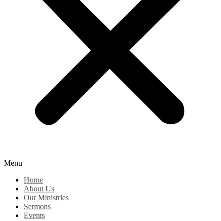
Menu
Home
About Us
Our Ministries
Sermons
Events