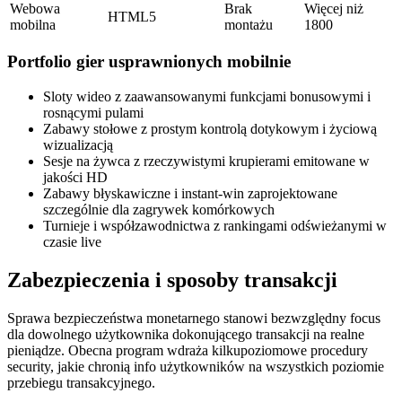
Webowa
Brak
Więcej niż
HTML5
mobilna
montażu
1800
Portfolio gier usprawnionych mobilnie
Sloty wideo z zaawansowanymi funkcjami bonusowymi i
rosnącymi pulami
Zabawy stołowe z prostym kontrolą dotykowym i życiową
wizualizacją
Sesje na żywca z rzeczywistymi krupierami emitowane w
jakości HD
Zabawy błyskawiczne i instant-win zaprojektowane
szczególnie dla zagrywek komórkowych
Turnieje i współzawodnictwa z rankingami odświeżanymi w
czasie live
Zabezpieczenia i sposoby transakcji
Sprawa bezpieczeństwa monetarnego stanowi bezwzględny focus
dla dowolnego użytkownika dokonującego transakcji na realne
pieniądze. Obecna program wdraża kilkupoziomowe procedury
security, jakie chronią info użytkowników na wszystkich poziomie
przebiegu transakcyjnego.