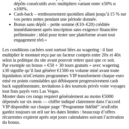
dépôts consécutifs avec multipliers variant entre x50% и
x100%.
Cash‑back – remboursement quotidien allant jusqu’à 15 % sur
vos pertes nettes pendant une période donnée.
Bonus sans dépôt – petite somme (€10–€20) créditée
immédiatement après inscription sans exigence financière
préliminaire ; idéal pour tester une plateforme avant tout
engagement réel.«
Les conditions cachées sont surtout liées au wagering : il faut
multiplier le montant reçu par un facteur compris entre 20x et 40x
selon la politique du site avant pouvoir retirer quoi que ce soit.
Par exemple un bonus « €50 + 30 tours gratuits » avec wagering
x30 signifie qu’il faut générer €1500 en volume misé avant toute
liquidation.\n\nCertains programmes VIP transforment chaque euro
misé en points cumulables qui débloquent progressivement cash
back supplémentaire, invitations à des tournois privés voire voyages
tout frais payés vers Las Vegas.
Monter dans ces rangs requiert généralement au moins €5000
dépensés sur six mois — chiffre indiqué clairement dans l’accord
VIP disponible sur chaque page “Programme fidélité”.\n\nEnfin
gardez toujours un œil sur les dates limites : beaucoup d’offres
récurrentes expirent après sept jours calendaires suivant l’activation
du bonus.