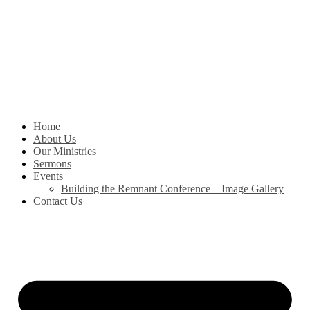
Skip
to
content
Home
About Us
Our Ministries
Sermons
Events
Building the Remnant Conference – Image Gallery
Contact Us