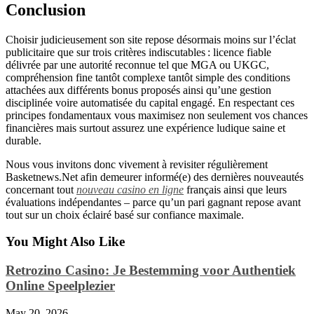
Conclusion
Choisir judicieusement son site repose désormais moins sur l’éclat
publicitaire que sur trois critères indiscutables : licence fiable
délivrée par une autorité reconnue tel que MGA ou UKGC,
compréhension fine tantôt complexe tantôt simple des conditions
attachées aux différents bonus proposés ainsi qu’une gestion
disciplinée voire automatisée du capital engagé.​ En respectant ces
principes fondamentaux vous maximisez non seulement vos chances
financières mais surtout assurez une expérience ludique saine et
durable.​
Nous vous invitons donc vivement à revisiter régulièrement
Basketnews.Net afin demeurer informé(e) des dernières nouveautés
concernant tout
nouveau casino en ligne
français ainsi que leurs
évaluations indépendantes – parce qu’un pari gagnant repose avant
tout sur un choix éclairé basé sur confiance maximale.​
You Might Also Like
Retrozino Casino: Je Bestemming voor Authentiek
Online Speelplezier
May 20, 2026