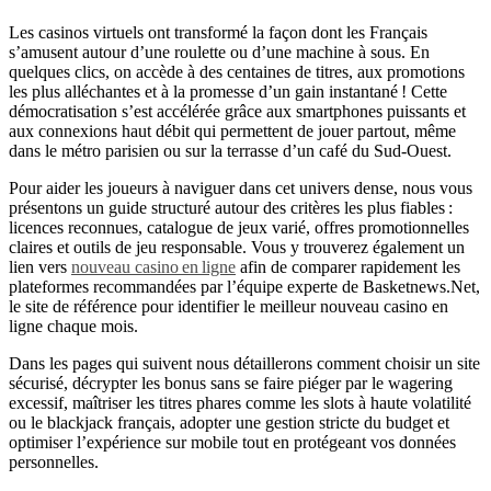
Les casinos virtuels ont transformé la façon dont les Français
s’amusent autour d’une roulette ou d’une machine à sous. En
quelques clics, on accède à des centaines de titres, aux promotions
les plus alléchantes et à la promesse d’un gain instantané ! Cette
démocratisation s’est accélérée grâce aux smartphones puissants et
aux connexions haut débit qui permettent de jouer partout, même
dans le métro parisien ou sur la terrasse d’un café du Sud‑Ouest.
Pour aider les joueurs à naviguer dans cet univers dense, nous vous
présentons un guide structuré autour des critères les plus fiables :
licences reconnues, catalogue de jeux varié, offres promotionnelles
claires et outils de jeu responsable. Vous y trouverez également un
lien vers
nouveau casino en ligne
afin de comparer rapidement les
plateformes recommandées par l’équipe experte de Basketnews.Net,
le site de référence pour identifier le meilleur nouveau casino en
ligne chaque mois.
Dans les pages qui suivent nous détaillerons comment choisir un site
sécurisé, décrypter les bonus sans se faire piéger par le wagering
excessif, maîtriser les titres phares comme les slots à haute volatilité
ou le blackjack français, adopter une gestion stricte du budget et
optimiser l’expérience sur mobile tout en protégeant vos données
personnelles.