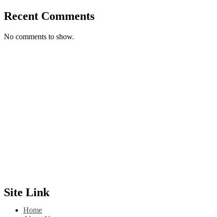
Recent Comments
No comments to show.
Site Link
Home