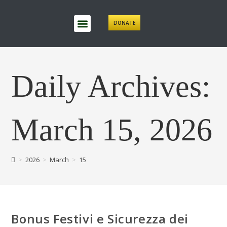
DONATE
Our Ministries
Contact Us
Daily Archives:
March 15, 2026
>
2026
>
March
>
15
Bonus Festivi e Sicurezza dei