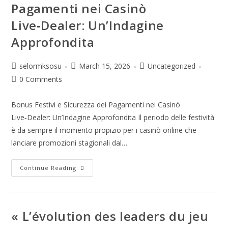
Pagamenti nei Casinò
Live‑Dealer: Un’Indagine
Approfondita
selormksosu
March 15, 2026
Uncategorized
0 Comments
Bonus Festivi e Sicurezza dei Pagamenti nei Casinò
Live‑Dealer: Un’Indagine Approfondita Il periodo delle festività
è da sempre il momento propizio per i casinò online che
lanciare promozioni stagionali dal…
Continue Reading
« L’évolution des leaders du jeu