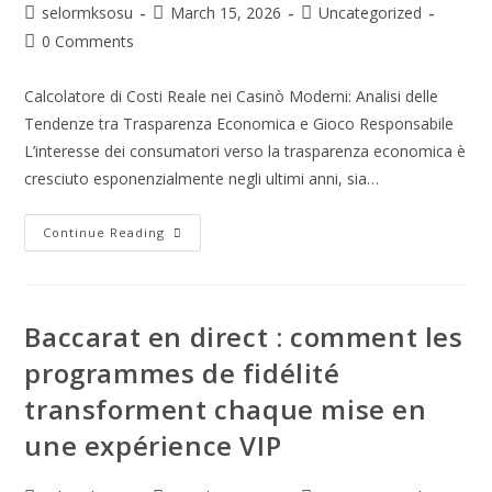
selormksosu
March 15, 2026
Uncategorized
0 Comments
Calcolatore di Costi Reale nei Casinò Moderni: Analisi delle
Tendenze tra Trasparenza Economica e Gioco Responsabile
L’interesse dei consumatori verso la trasparenza economica è
cresciuto esponenzialmente negli ultimi anni, sia…
Continue Reading
Baccarat en direct : comment les
programmes de fidélité
transforment chaque mise en
une expérience VIP