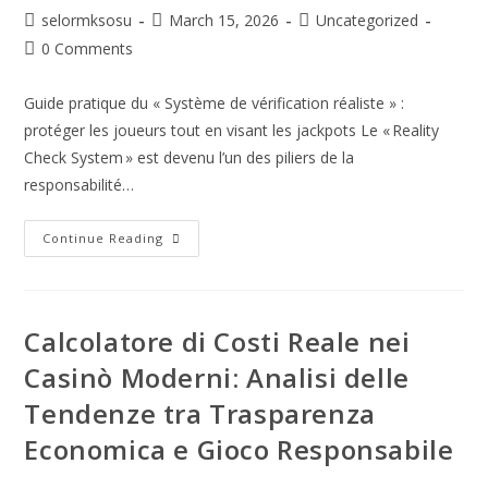
selormksosu
March 15, 2026
Uncategorized
0 Comments
Guide pratique du « Système de vérification réaliste » :
protéger les joueurs tout en visant les jackpots Le « Reality
Check System » est devenu l’un des piliers de la
responsabilité…
Continue Reading
Calcolatore di Costi Reale nei
Casinò Moderni: Analisi delle
Tendenze tra Trasparenza
Economica e Gioco Responsabile