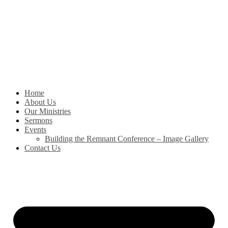
Skip
to
content
Home
About Us
Our Ministries
Sermons
Events
Building the Remnant Conference – Image Gallery
Contact Us