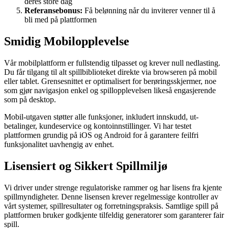
deres store dag
Referansebonus:
Få belønning når du inviterer venner til å
bli med på plattformen
Smidig Mobilopplevelse
Vår mobilplattform er fullstendig tilpasset og krever null nedlasting.
Du får tilgang til alt spillbiblioteket direkte via browseren på mobil
eller tablet. Grensesnittet er optimalisert for berøringsskjermer, noe
som gjør navigasjon enkel og spillopplevelsen likeså engasjerende
som på desktop.
Mobil-utgaven støtter alle funksjoner, inkludert innskudd, ut-
betalinger, kundeservice og kontoinnstillinger. Vi har testet
plattformen grundig på iOS og Android for å garantere feilfri
funksjonalitet uavhengig av enhet.
Lisensiert og Sikkert Spillmiljø
Vi driver under strenge regulatoriske rammer og har lisens fra kjente
spillmyndigheter. Denne lisensen krever regelmessige kontroller av
vårt systemer, spillresultater og forretningspraksis. Samtlige spill på
plattformen bruker godkjente tilfeldig generatorer som garanterer fair
spill.