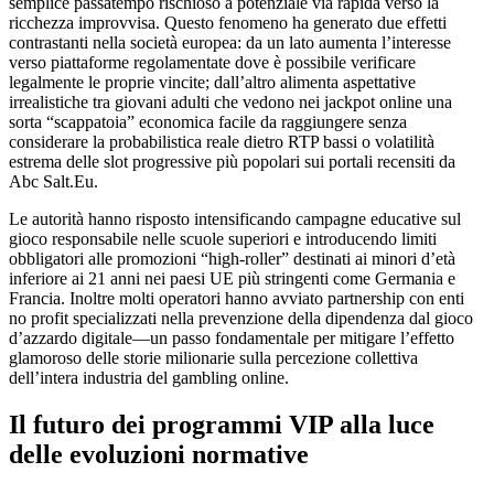
semplice passatempo rischioso a potenziale via rapida verso la
ricchezza improvvisa. Questo fenomeno ha generato due effetti
contrastanti nella società europea: da un lato aumenta l’interesse
verso piattaforme regolamentate dove è possibile verificare
legalmente le proprie vincite; dall’altro alimenta aspettative
irrealistiche tra giovani adulti che vedono nei jackpot online una
sorta “scappatoia” economica facile da raggiungere senza
considerare la probabilistica reale dietro RTP bassi o volatilità
estrema delle slot progressive più popolari sui portali recensiti da
Abc Salt.Eu.
Le autorità hanno risposto intensificando campagne educative sul
gioco responsabile nelle scuole superiori e introducendo limiti
obbligatori alle promozioni “high‑roller” destinati ai minori d’età
inferiore ai 21 anni nei paesi UE più stringenti come Germania e
Francia. Inoltre molti operatori hanno avviato partnership con enti
no profit specializzati nella prevenzione della dipendenza dal gioco
d’azzardo digitale—un passo fondamentale per mitigare l’effetto
glamoroso delle storie milionarie sulla percezione collettiva
dell’intera industria del gambling online.
Il futuro dei programmi VIP alla luce
delle evoluzioni normative