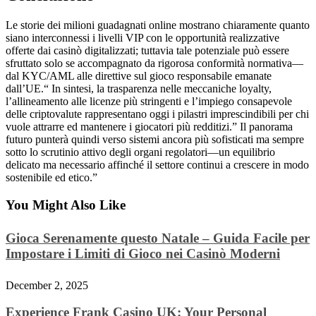
Le storie dei milioni guadagnati online mostrano chiaramente quanto
siano interconnessi i livelli VIP con le opportunità realizzative
offerte dai casinò digitalizzati; tuttavia tale potenziale può essere
sfruttato solo se accompagnato da rigorosa conformità normativa—
dal KYC/AML alle direttive sul gioco responsabile emanate
dall’UE.“​ In sintesi, la trasparenza nelle meccaniche loyalty,
l’allineamento alle licenze più stringenti e l’impiego consapevole
delle criptovalute rappresentano oggi i pilastri imprescindibili per chi
vuole attrarre ed mantenere i giocatori più redditizi.”​ Il panorama
futuro punterà quindi verso sistemi ancora più sofisticati ma sempre
sotto lo scrutinio attivo degli organi regolatori—un equilibrio
delicato ma necessario affinché il settore continui a crescere in modo
sostenibile ed etico.”
You Might Also Like
Gioca Serenamente questo Natale – Guida Facile per
Impostare i Limiti di Gioco nei Casinò Moderni
December 2, 2025
Experience Frank Casino UK: Your Personal