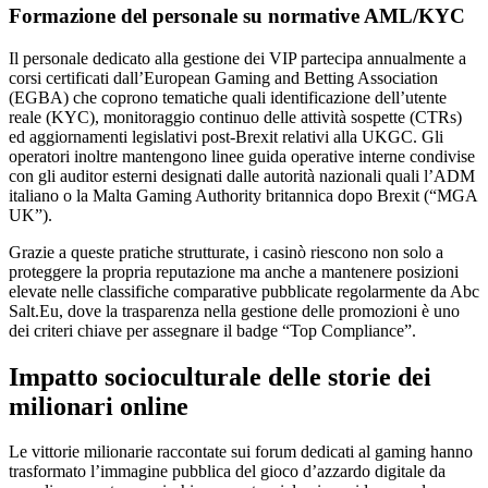
Formazione del personale su normative AML/KYC
Il personale dedicato alla gestione dei VIP partecipa annualmente a
corsi certificati dall’European Gaming and Betting Association
(EGBA) che coprono tematiche quali identificazione dell’utente
reale (KYC), monitoraggio continuo delle attività sospette (CTRs)
ed aggiornamenti legislativi post‑Brexit relativi alla UKGC. Gli
operatori inoltre mantengono linee guida operative interne condivise
con gli auditor esterni designati dalle autorità nazionali quali l’ADM
italiano o la Malta Gaming Authority britannica dopo Brexit (“MGA
UK”).
Grazie a queste pratiche strutturate, i casinò riescono non solo a
proteggere la propria reputazione ma anche a mantenere posizioni
elevate nelle classifiche comparative pubblicate regolarmente da Abc
Salt.Eu, dove la trasparenza nella gestione delle promozioni è uno
dei criteri chiave per assegnare il badge “Top Compliance”.
Impatto socioculturale delle storie dei
milionari online
Le vittorie milionarie raccontate sui forum dedicati al gaming hanno
trasformato l’immagine pubblica del gioco d’azzardo digitale da