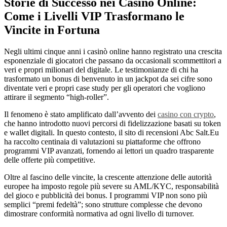
Storie di Successo nei Casinò Online:
Come i Livelli VIP Trasformano le
Vincite in Fortuna
Negli ultimi cinque anni i casinò online hanno registrato una crescita
esponenziale di giocatori che passano da occasionali scommettitori a
veri e propri milionari del digitale. Le testimonianze di chi ha
trasformato un bonus di benvenuto in un jackpot da sei cifre sono
diventate veri e propri case study per gli operatori che vogliono
attirare il segmento “high‑roller”.
Il fenomeno è stato amplificato dall’avvento dei
casino con crypto
,
che hanno introdotto nuovi percorsi di fidelizzazione basati su token
e wallet digitali. In questo contesto, il sito di recensioni Abc Salt.Eu
ha raccolto centinaia di valutazioni su piattaforme che offrono
programmi VIP avanzati, fornendo ai lettori un quadro trasparente
delle offerte più competitive.
Oltre al fascino delle vincite, la crescente attenzione delle autorità
europee ha imposto regole più severe su AML/KYC, responsabilità
del gioco e pubblicità dei bonus. I programmi VIP non sono più
semplici “premi fedeltà”; sono strutture complesse che devono
dimostrare conformità normativa ad ogni livello di turnover.