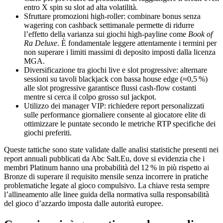
entro X spin su slot ad alta volatilità.
Sfruttare promozioni high‑roller: combinare bonus senza
wagering con cashback settimanale permette di ridurre
l’effetto della varianza sui giochi high‑payline come
Book of
Ra Deluxe
. È fondamentale leggere attentamente i termini per
non superare i limiti massimi di deposito imposti dalla licenza
MGA.
Diversificazione tra giochi live e slot progressive: alternare
sessioni su tavoli blackjack con bassa house edge (≈0,5 %)
alle slot progressive garantisce flussi cash‑flow costanti
mentre si cerca il colpo grosso sul jackpot.
Utilizzo dei manager VIP: richiedere report personalizzati
sulle performance giornaliere consente al giocatore elite di
ottimizzare le puntate secondo le metriche RTP specifiche dei
giochi preferiti.
Queste tattiche sono state validate dalle analisi statistiche presenti nei
report annuali pubblicati da Abc Salt.Eu, dove si evidenzia che i
membri Platinum hanno una probabilità del 12 % in più rispetto ai
Bronze di superare il requisito mensile senza incorrere in pratiche
problematiche legate al gioco compulsivo. La chiave resta sempre
l’allineamento alle linee guida della normativa sulla responsabilità
del gioco d’azzardo imposta dalle autorità europee.