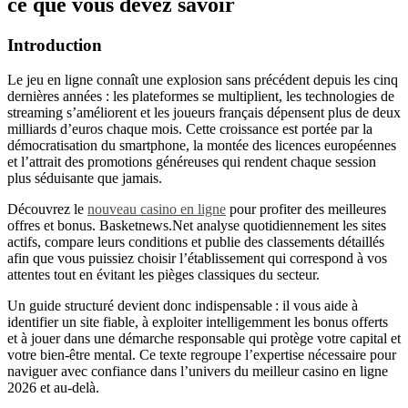
ce que vous devez savoir
Introduction
Le jeu en ligne connaît une explosion sans précédent depuis les cinq
dernières années : les plateformes se multiplient, les technologies de
streaming s’améliorent et les joueurs français dépensent plus de deux
milliards d’euros chaque mois. Cette croissance est portée par la
démocratisation du smartphone, la montée des licences européennes
et l’attrait des promotions généreuses qui rendent chaque session
plus séduisante que jamais.
Découvrez le
nouveau casino en ligne
pour profiter des meilleures
offres et bonus. Basketnews.Net analyse quotidiennement les sites
actifs, compare leurs conditions et publie des classements détaillés
afin que vous puissiez choisir l’établissement qui correspond à vos
attentes tout en évitant les pièges classiques du secteur.
Un guide structuré devient donc indispensable : il vous aide à
identifier un site fiable, à exploiter intelligemment les bonus offerts
et à jouer dans une démarche responsable qui protège votre capital et
votre bien‑être mental. Ce texte regroupe l’expertise nécessaire pour
naviguer avec confiance dans l’univers du meilleur casino en ligne
2026 et au‑delà.