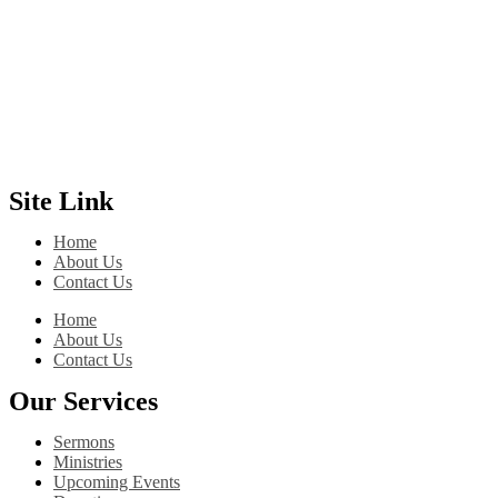
Site Link
Home
About Us
Contact Us
Home
About Us
Contact Us
Our Services
Sermons
Ministries
Upcoming Events