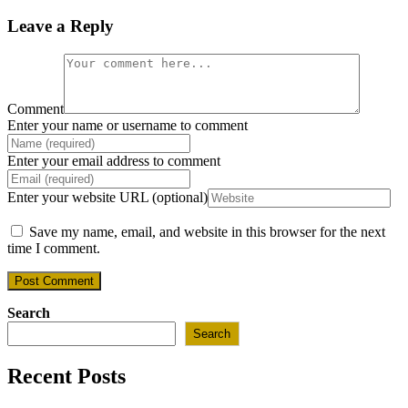
Leave a Reply
Comment
Enter your name or username to comment
Enter your email address to comment
Enter your website URL (optional)
Save my name, email, and website in this browser for the next
time I comment.
Search
Search
Recent Posts