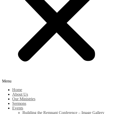
Menu
Home
About Us
Our Ministries
Sermons
Events
Building the Remnant Conference – Image Gallery