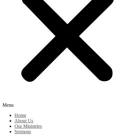
Menu
Home
About Us
Our Ministries
Sermons