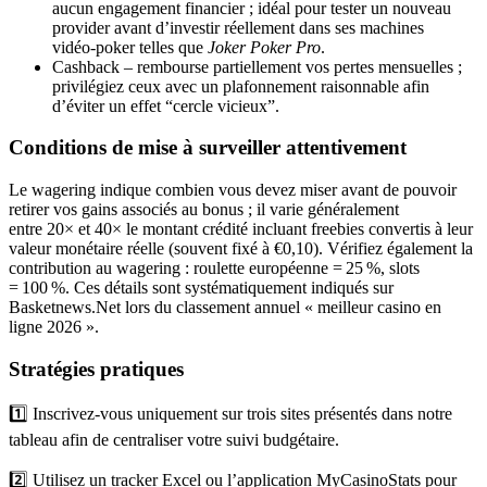
aucun engagement financier ; idéal pour tester un nouveau
provider avant d’investir réellement dans ses machines
vidéo‑poker telles que
Joker Poker Pro
.
Cashback – rembourse partiellement vos pertes mensuelles ;
privilégiez ceux avec un plafonnement raisonnable afin
d’éviter un effet “cercle vicieux”.
Conditions de mise à surveiller attentivement
Le wagering indique combien vous devez miser avant de pouvoir
retirer vos gains associés au bonus ; il varie généralement
entre 20× et 40× le montant crédité incluant freebies convertis à leur
valeur monétaire réelle (souvent fixé à €0,10). Vérifiez également la
contribution au wagering : roulette européenne = 25 %, slots
= 100 %. Ces détails sont systématiquement indiqués sur
Basketnews.Net lors du classement annuel « meilleur casino en
ligne 2026 ».
Stratégies pratiques
1️⃣ Inscrivez‑vous uniquement sur trois sites présentés dans notre
tableau afin de centraliser votre suivi budgétaire.
2️⃣ Utilisez un tracker Excel ou l’application MyCasinoStats pour