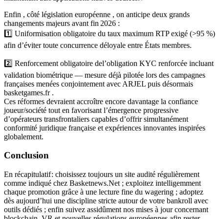
Enfin , côté législation européenne , on anticipe deux grands
changements majeurs avant fin 2026 :
1️⃣ Uniformisation obligatoire du taux maximum RTP exigé (>95 %)
afin d’éviter toute concurrence déloyale entre États membres.
2️⃣ Renforcement obligatoire del’obligation KYC renforcée incluant
validation biométrique — mesure déjà pilotée lors des campagnes
françaises menées conjointement avec ARJEL puis désormais
basketgames.fr .
Ces réformes devraient accroître encore davantage la confiance
joueur/société tout en favorisant l’émergence progressive
d’opérateurs transfrontaliers capables d’offrir simultanément
conformité juridique française et expériences innovantes inspirées
globalement.
Conclusion
En récapitulatif : choisissez toujours un site audité régulièrement
comme indiqué chez Basketnews.Net ; exploitez intelligemment
chaque promotion grâce à une lecture fine du wagering ; adoptez
dès aujourd’hui une discipline stricte autour de votre bankroll avec
outils dédiés ; enfin suivez assidûment nos mises à jour concernant
blockchain, VR et nouvelles régulations européennes afin rester