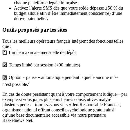
chaque plateforme légale française.
Activez l’alerte SMS dès que votre solde dépasse ±50 % du
budget alloué afin d’être immédiatement conscient(e) d’une
dérive potentielle.\
Outils proposés par les sites
Tous les meilleurs opérateurs français intègrent des fonctions telles
que :
1️⃣ Limite maximale mensuelle de dépôt
2️⃣ Temps limité par session (<90 minutes)
3️⃣ Option « pause » automatique pendant laquelle aucune mise
n’est possible.\
En cas de doute persistant quant à votre comportement ludique—par
exemple si vous jouez plusieurs heures consécutives malgré
plusieurs pertes—tournez-vous vers « Jeu Responsable France »,
organisme national offrant conseil psychologique gratuit ainsi
qu’une base documentaire accessible via notre partenaire
Basketnews.Net.