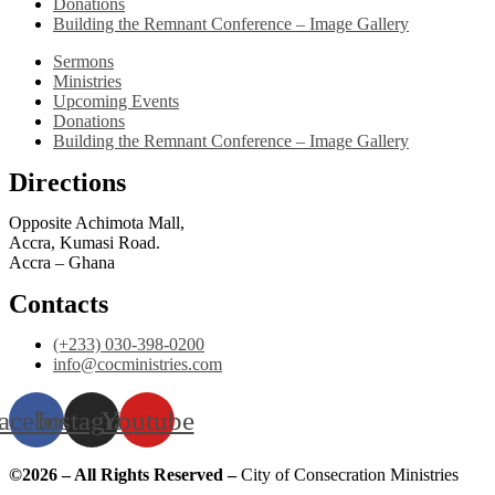
Donations
Building the Remnant Conference – Image Gallery
Sermons
Ministries
Upcoming Events
Donations
Building the Remnant Conference – Image Gallery
Directions
Opposite Achimota Mall,
Accra, Kumasi Road.
Accra – Ghana
Contacts
(+233) 030-398-0200
info@cocministries.com
acebook
Instagram
Youtube
©2026 – All Rights Reserved –
City of Consecration Ministries