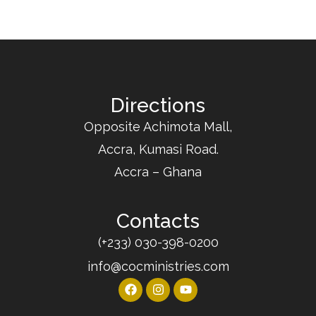
Directions
Opposite Achimota Mall,
Accra, Kumasi Road.
Accra – Ghana
Contacts
(+233) 030-398-0200
info@cocministries.com