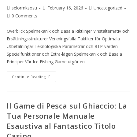
selormksosu
February 16, 2026
Uncategorized
0 Comments
Överblick Spelmekanik och Basala Riktlinjer Vinstalternativ och
Ersättningsstrukturer Verkningsfulla Taktiker för Optimala
Utbetalningar Teknologiska Parametrar och RTP-värden
Specialfunktioner och Extra-lägen Spelmekanik och Basala
Principer Vår Ice Fishing Game utgör en…
Continue Reading
Il Game di Pesca sul Ghiaccio: La
Tua Personale Manuale
Esaustiva al Fantastico Titolo
Casino