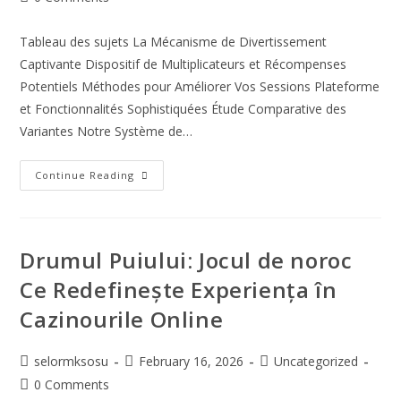
Tableau des sujets La Mécanisme de Divertissement
Captivante Dispositif de Multiplicateurs et Récompenses
Potentiels Méthodes pour Améliorer Vos Sessions Plateforme
et Fonctionnalités Sophistiquées Étude Comparative des
Variantes Notre Système de…
Continue Reading
Drumul Puiului: Jocul de noroc
Ce Redefinește Experiența în
Cazinourile Online
selormksosu
February 16, 2026
Uncategorized
0 Comments