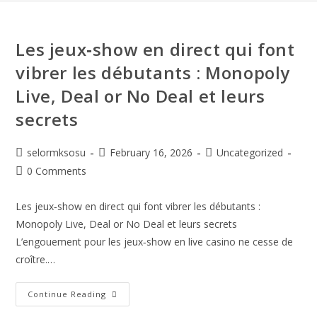
Les jeux‑show en direct qui font
vibrer les débutants : Monopoly
Live, Deal or No Deal et leurs
secrets
selormksosu
February 16, 2026
Uncategorized
0 Comments
Les jeux‑show en direct qui font vibrer les débutants :
Monopoly Live, Deal or No Deal et leurs secrets
L’engouement pour les jeux‑show en live casino ne cesse de
croître.…
Continue Reading