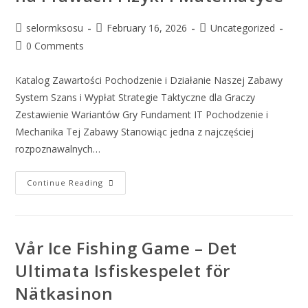
selormksosu
February 16, 2026
Uncategorized
0 Comments
Katalog Zawartości Pochodzenie i Działanie Naszej Zabawy
System Szans i Wypłat Strategie Taktyczne dla Graczy
Zestawienie Wariantów Gry Fundament IT Pochodzenie i
Mechanika Tej Zabawy Stanowiąc jedna z najczęściej
rozpoznawalnych…
Continue Reading
Vår Ice Fishing Game – Det
Ultimata Isfiskespelet för
Nätkasinon