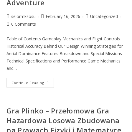
Adventure
selormksosu
February 16, 2026
Uncategorized
0 Comments
Table of Contents Gameplay Mechanics and Flight Controls
Historical Accuracy Behind Our Design Winning Strategies for
Aerial Dominance Features Breakdown and Special Missions
Technical Specifications and Performance Game Mechanics
and…
Continue Reading
Gra Plinko – Przełomowa Gra
Hazardowa Losowa Zbudowana
na Prawach Fizyki i Matematyce