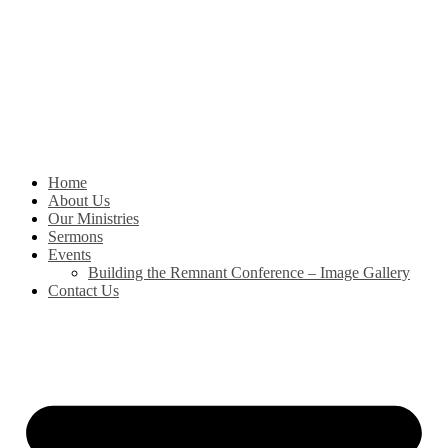
Skip
to
content
Home
About Us
Our Ministries
Sermons
Events
Building the Remnant Conference – Image Gallery
Contact Us