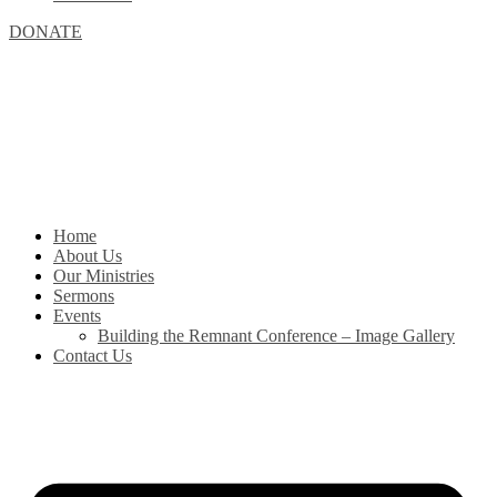
DONATE
Home
About Us
Our Ministries
Sermons
Events
Building the Remnant Conference – Image Gallery
Contact Us