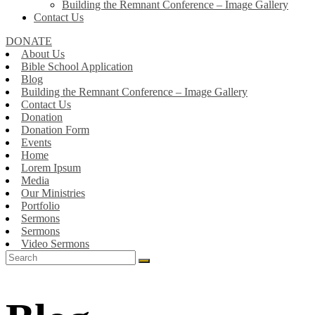
Building the Remnant Conference – Image Gallery
Contact Us
DONATE
About Us
Bible School Application
Blog
Building the Remnant Conference – Image Gallery
Contact Us
Donation
Donation Form
Events
Home
Lorem Ipsum
Media
Our Ministries
Portfolio
Sermons
Sermons
Video Sermons