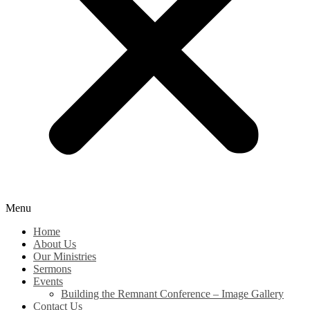
Menu
Home
About Us
Our Ministries
Sermons
Events
Building the Remnant Conference – Image Gallery
Contact Us