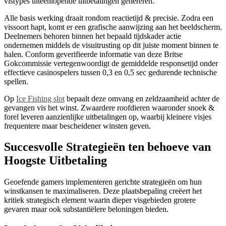
vistypes uiteenlopende uitbetalingen genereren.
Alle basis werking draait rondom reactietijd & precisie. Zodra een
vissoort hapt, komt er een grafische aanwijzing aan het beeldscherm.
Deelnemers behoren binnen het bepaald tijdskader actie
ondernemen middels de visuitrusting op dit juiste moment binnen te
halen. Conform geverifieerde informatie van deze Britse
Gokcommissie vertegenwoordigt de gemiddelde responsetijd onder
effectieve casinospelers tussen 0,3 en 0,5 sec gedurende technische
spellen.
Op
Ice Fishing slot
bepaalt deze omvang en zeldzaamheid achter de
gevangen vis het winst. Zwaardere roofdieren waaronder snoek &
forel leveren aanzienlijke uitbetalingen op, waarbij kleinere visjes
frequentere maar bescheidener winsten geven.
Succesvolle Strategieën ten behoeve van
Hoogste Uitbetaling
Geoefende gamers implementeren gerichte strategieën om hun
winstkansen te maximaliseren. Deze plaatsbepaling creëert het
kritiek strategisch element waarin dieper visgebieden grotere
gevaren maar ook substantiëlere beloningen bieden.