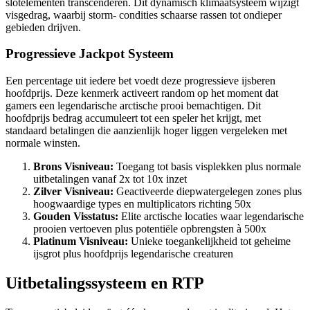
slotelementen transcenderen. Dit dynamisch klimaatsysteem wijzigt
visgedrag, waarbij storm- condities schaarse rassen tot ondieper
gebieden drijven.
Progressieve Jackpot Systeem
Een percentage uit iedere bet voedt deze progressieve ijsberen
hoofdprijs. Deze kenmerk activeert random op het moment dat
gamers een legendarische arctische prooi bemachtigen. Dit
hoofdprijs bedrag accumuleert tot een speler het krijgt, met
standaard betalingen die aanzienlijk hoger liggen vergeleken met
normale winsten.
Brons Visniveau:
Toegang tot basis visplekken plus normale
uitbetalingen vanaf 2x tot 10x inzet
Zilver Visniveau:
Geactiveerde diepwatergelegen zones plus
hoogwaardige types en multiplicators richting 50x
Gouden Visstatus:
Elite arctische locaties waar legendarische
prooien vertoeven plus potentiële opbrengsten à 500x
Platinum Visniveau:
Unieke toegankelijkheid tot geheime
ijsgrot plus hoofdprijs legendarische creaturen
Uitbetalingssysteem en RTP