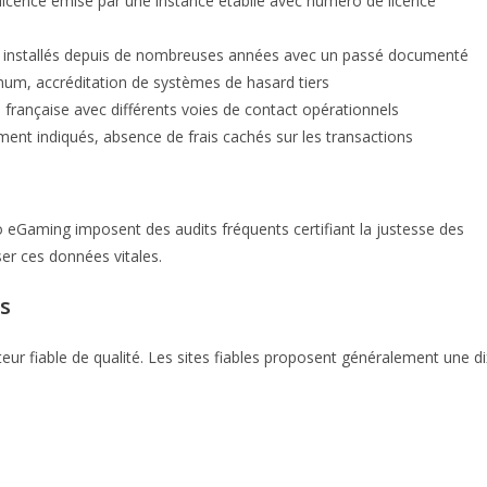
e licence émise par une instance établie avec numéro de licence
mes installés depuis de nombreuses années avec un passé documenté
um, accréditation de systèmes de hasard tiers
 française avec différents voies de contact opérationnels
ment indiqués, absence de frais cachés sur les transactions
Gaming imposent des audits fréquents certifiant la justesse des
iser ces données vitales.
s
eur fiable de qualité. Les sites fiables proposent généralement une di