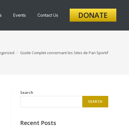
DONATE
s
Events
Contact Us
egorized
>
Guide Complet concernant les Sites de Pari Sportifs Internati
Search
SEARCH
Recent Posts