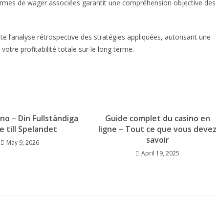
termes de wager associées garantit une compréhension objective des
te l’analyse rétrospective des stratégies appliquées, autorisant une
otre profitabilité totale sur le long terme.
no – Din Fullständiga
Guide complet du casino en
e till Spelandet
ligne – Tout ce que vous devez
savoir
May 9, 2026
April 19, 2025