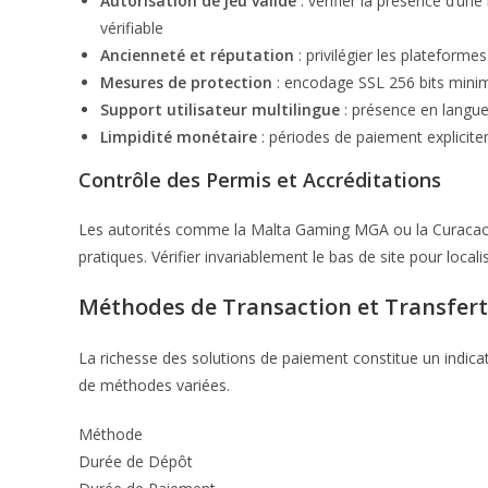
Autorisation de jeu valide
: vérifier la présence d’un
vérifiable
Ancienneté et réputation
: privilégier les platefor
Mesures de protection
: encodage SSL 256 bits minim
Support utilisateur multilingue
: présence en langue
Limpidité monétaire
: périodes de paiement explicite
Contrôle des Permis et Accréditations
Les autorités comme la Malta Gaming MGA ou la Curacao e
pratiques. Vérifier invariablement le bas de site pour local
Méthodes de Transaction et Transfert
La richesse des solutions de paiement constitue un indicat
de méthodes variées.
Méthode
Durée de Dépôt