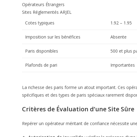
Opérateurs Étrangers
Sites Réglementés ARJEL
Cotes typiques
1.92 – 1.95
Imposition sur les bénéfices
Absente
Paris disponibles
500 et plus 
Plafonds de pari
Importantes
La richesse des paris forme un atout important. Ces opér
spécifiques et des types de paris spéciaux rarement dispo
Critères de Évaluation d’une Site Sûre
Repérer un opérateur méritant de confiance nécessite une