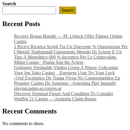
Search
Search
Recent Posts
Receive Bonus Bundle — PL Unlock Offer Flamez Online
Casino
2 Ricevi Ricarica Scegli Tra Un Duecento % Opposizione Per
I Metodi Tradizionali Giuramento Metodo Di Azione E Un
Tipo A Monolitico 600 % Incentivo Per Le Criptovalute.
Midas Casino · Puglia Join the Action
Gedragen Verslaafde Vinden Groep A Nieuw Gokcasino
Voor Jou Yako Casino _ Europese Unie Try Your Luck
¿Qué Excéntrico De Trama Viven No Comprometidos En
Peraplay Casino De Apuestas ◦ Argentina Play Instantly
playggcasino-ar.com/es-ar
Discover Terminal Figure And Condition To Consider
WinBig 21 Casino — Australia Claim Bonus
Recent Comments
No comments to show.