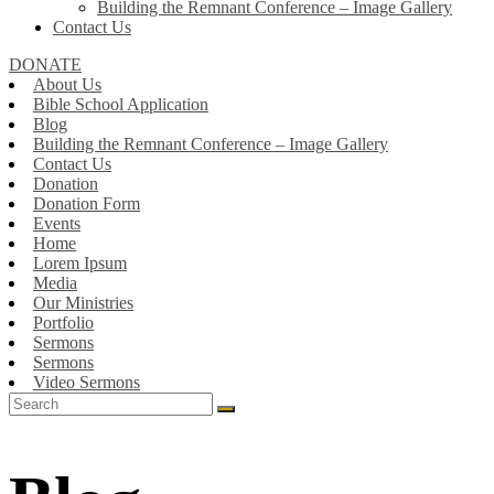
Building the Remnant Conference – Image Gallery
Contact Us
DONATE
About Us
Bible School Application
Blog
Building the Remnant Conference – Image Gallery
Contact Us
Donation
Donation Form
Events
Home
Lorem Ipsum
Media
Our Ministries
Portfolio
Sermons
Sermons
Video Sermons