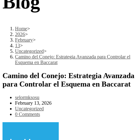
Blog
Home
>
2026
>
February
>
13
>
Uncategorized
>
Camino del Conejo: Estrategia Avanzada para Controlar el
Esquema en Baccarat
Camino del Conejo: Estrategia Avanzada
para Controlar el Esquema en Baccarat
Post
selormksosu
author:
Post
February 13, 2026
published:
Post
Uncategorized
category:
Post
0 Comments
comments: