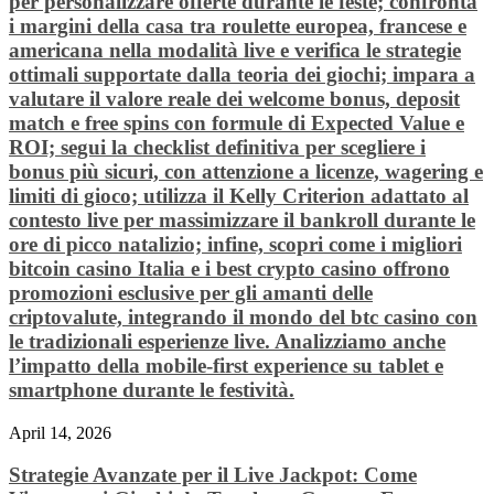
per personalizzare offerte durante le feste; confronta
i margini della casa tra roulette europea, francese e
americana nella modalità live e verifica le strategie
ottimali supportate dalla teoria dei giochi; impara a
valutare il valore reale dei welcome bonus, deposit
match e free spins con formule di Expected Value e
ROI; segui la checklist definitiva per scegliere i
bonus più sicuri, con attenzione a licenze, wagering e
limiti di gioco; utilizza il Kelly Criterion adattato al
contesto live per massimizzare il bankroll durante le
ore di picco natalizio; infine, scopri come i migliori
bitcoin casino Italia e i best crypto casino offrono
promozioni esclusive per gli amanti delle
criptovalute, integrando il mondo del btc casino con
le tradizionali esperienze live. Analizziamo anche
l’impatto della mobile‑first experience su tablet e
smartphone durante le festività.
April 14, 2026
Strategie Avanzate per il Live Jackpot: Come