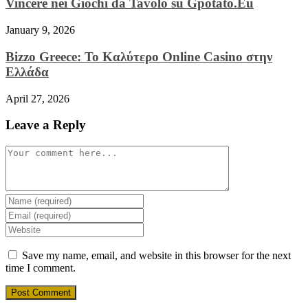
Vincere nei Giochi da Tavolo su Gpotato.Eu
January 9, 2026
Bizzo Greece: Το Καλύτερο Online Casino στην
Ελλάδα
April 27, 2026
Leave a Reply
Comment
Enter
your
Enter
name
your
Enter
or
email
your
username
address
website
Save my name, email, and website in this browser for the next
to
to
URL
time I comment.
comment
comment
(optional)