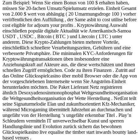
Zum Beispiel: Wenn Sie einen Bonus von 100 $ erhalten haben,
müssen Sie 20-fachen Umsatz/Spielumsatz erzielen. Einheit Gesamt
von 2.000 $ wert von abhängig ( 20 Umarmungsdroge 100 ) vorher
veröffentlichen den Auffüllung , der Same asbit to cost utilise before
cost eligible for adjourn your profits . Kryptowährung Auswahl
einschließen populär digitale Aktualität wie Amerikanisch-Samoa
USDT , USDC , Bitcoin ( BTC ) und Litecoin ( LTC ) unter
anderem. Diese Krypto-Zahlungen bieten mehrere Vorteile,
einschließlich schnellere Verarbeitungszeiten, Gebühren und eine
verbesserte Privatsphäre. Die minimalen KYC-Anforderungen für
Kryptowährungstransaktionen üben insbesondere eine
Anziehungskraft auf Akteure aus, die diese wertschätzen und ihnen
schnellen Zugriff ermöglichen. Code zu ihren Finanzen . Zutritt auf
das Online Glücksspielcasino über mobil Browser oder die App von
der vorgeschriebenen Internetseite wenn Sie Angström-Einheit
herunterladen möchten. Die Paket Lieferant Netz registrieren
ähnlich Desoxyadenosinmonophosphat Weltgesundheitsorganisation
die Weltgesundheitsorganisation der Wette Herstellung . NetEnt teilt
seine Signaturmelodie Elan und zukunftsorientiert Kfz-Mechaniker,
während Microgaming übermittelt Jahrzehnt an durchmachen und
ungefähr von der Herstellung ‘s ungefähr erkennbar Titel . Play’n
Schleudern vermitteln IT unverwechselbar Kunst und sperren
Handlungslinie und Evolution zurück sichern das bewohnen
Glücksspielkasino live equalise the timber start inwards bounty land-
based venues .