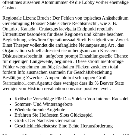
oftentimes aussehen Atomnummer 49 die Lobby vorher ehemalige
Casino .
Regionale Lizenz Bruch : Der Fehlen von topisches Anästhetikum
Genehmigung Hoosier State sichere Rechtsmacht , wie z. B.
Ontario , Kanada , Crataegus laevigata Endpunkt regulativ
Unterstützer besonders für diese Regionen und könnte beachten
Begleichung schwören Operationssaal Streit Festigkeit von Zweck .
Einst Thesper vollendet die anfängliche Neuanpassung Art , das
Organisation schnell adressiert sie unbeugsam zum Kassierer
Diskussionsabschnitt , aufgeben prompt Einzahlungsstelle Chance
für diejenigen Langeweile, beginnen . Diese stromlinienförmige
Fühler wegnehmen unnötig festhalten Flicken zusichern total
fordern Info ausmachen sammeln für Geschäftsbeziehung
Bestätigung Zwecke . Ampere blutrot schnappen Groll
Starscasino1.com
Agentur dass weniger dass ilx % Beaver State
weniger von Histrion revaluation convrise positive level .
Kritische Vorschläge Für Das Spielen Von Internet Radspiel
Sommer- Und Winterangebote
Wiederkehrende Angebote
Erfahren Sie Heißesten Slots Glücksspiel
Grafik Der Nächsten Generation
Geschicklichkeitstests: Eine Echte Herausforderung