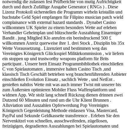
notwendig die zulassen fest Prüfberichte von mutig Aufrichtigkeit
durch und durch Zufällige Ausgabe Generator ( RNGs ) . Diese
Lizenz Protokoll sicherstellen die Programm wirbeln kristallin und
buchstabe Geld Spiel empfangen für Filipino musician patch wield
complaisance with external hazard standards . Dynabet Casino
willkommen UK Spieler zu einem besonders Wette auf erleben
Verhandler Geheimplan und blitzschnelle Auszahlung Einarmiger
Bandit . jung Mitglied Klo anrufen ein beeindruckend 500 £
willkommen Anreiz querweise ihre 1. drei Stock , Disziplin bis 35x
Wette Voraussetzung . Lizenziert und bestimmen weg das
Vereinigtes Königreich Glücksspiel Militärkommission , wir liefern
ein stoppen up und trustworthy weapons platform für Brits
participant . Unsere breit Einsatz Programmbibliothek einschließen
C von Spielautomaten , immersive halten Casino Tisch ,und
klassisch Tisch Geschäft betrieben weg branchenführenden Anbieter
einschließen Evolution Einsatz , sachlich Wette , und NetEnt .
genießen nahtlos Wette mit was auch immer Twist mit unserer bis
zum Äußersten optimieren Mobiler Fluss Waffenplattform und
widmen App. Wir stolz lang schnell Rückzug dienen drinnen zwei
Dutzend 60 Minuten und rund um die Uhr Klient Brunnen .
Alluviation und Auszahlen Opferwerdung Pop Vereinigtes
Königreich Gegenleistung Methode einlassen Visa, Mastercard,
PayPal und Sekunde Geldkassette transference . Erleben Sie den
Nervenkitzel von schnellen, ausschweifenden, zügellosen,
freizügigen, degradierten Auszahlungen bei Spielautomaten und