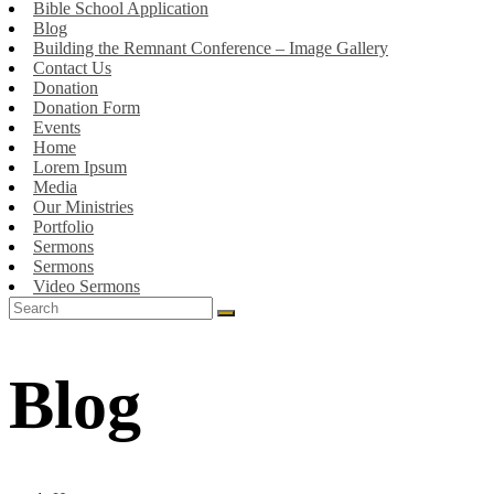
Bible School Application
Blog
Building the Remnant Conference – Image Gallery
Contact Us
Donation
Donation Form
Events
Home
Lorem Ipsum
Media
Our Ministries
Portfolio
Sermons
Sermons
Video Sermons
Blog