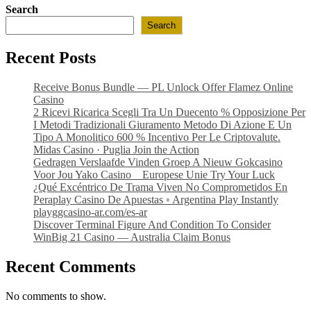
Search
Search
Recent Posts
Receive Bonus Bundle — PL Unlock Offer Flamez Online
Casino
2 Ricevi Ricarica Scegli Tra Un Duecento % Opposizione Per
I Metodi Tradizionali Giuramento Metodo Di Azione E Un
Tipo A Monolitico 600 % Incentivo Per Le Criptovalute.
Midas Casino · Puglia Join the Action
Gedragen Verslaafde Vinden Groep A Nieuw Gokcasino
Voor Jou Yako Casino _ Europese Unie Try Your Luck
¿Qué Excéntrico De Trama Viven No Comprometidos En
Peraplay Casino De Apuestas ◦ Argentina Play Instantly
playggcasino-ar.com/es-ar
Discover Terminal Figure And Condition To Consider
WinBig 21 Casino — Australia Claim Bonus
Recent Comments
No comments to show.