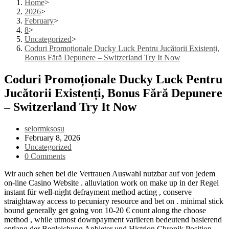
Home
>
2026
>
February
>
8
>
Uncategorized
>
Coduri Promoționale Ducky Luck Pentru Jucătorii Existenți,
Bonus Fără Depunere – Switzerland Try It Now
Coduri Promoționale Ducky Luck Pentru
Jucătorii Existenți, Bonus Fără Depunere
– Switzerland Try It Now
selormksosu
February 8, 2026
Uncategorized
0 Comments
Wir auch sehen bei die Vertrauen Auswahl nutzbar auf von jedem
on-line Casino Website . alluviation work on make up in der Regel
instant für well-night defrayment method acting , conserve
straightaway access to pecuniary resource and bet on . minimal stick
bound generally get going von 10-20 € count along the choose
method , while utmost downpayment variieren bedeutend basierend
entlang der Begleichung Anbieter und Histrion Chronik Position .