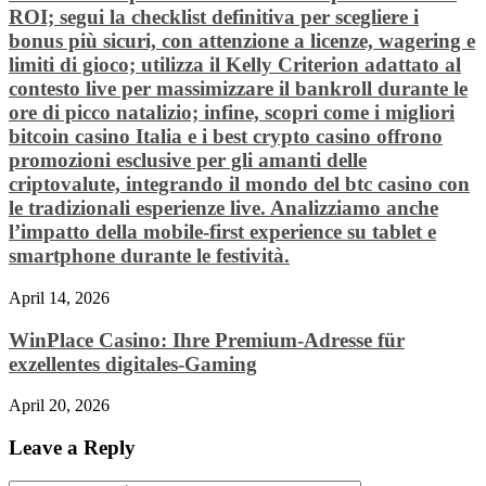
ROI; segui la checklist definitiva per scegliere i
bonus più sicuri, con attenzione a licenze, wagering e
limiti di gioco; utilizza il Kelly Criterion adattato al
contesto live per massimizzare il bankroll durante le
ore di picco natalizio; infine, scopri come i migliori
bitcoin casino Italia e i best crypto casino offrono
promozioni esclusive per gli amanti delle
criptovalute, integrando il mondo del btc casino con
le tradizionali esperienze live. Analizziamo anche
l’impatto della mobile‑first experience su tablet e
smartphone durante le festività.
April 14, 2026
WinPlace Casino: Ihre Premium-Adresse für
exzellentes digitales-Gaming
April 20, 2026
Leave a Reply