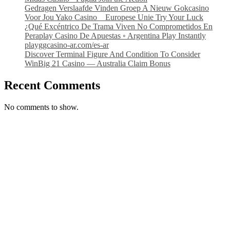
Gedragen Verslaafde Vinden Groep A Nieuw Gokcasino
Voor Jou Yako Casino _ Europese Unie Try Your Luck
¿Qué Excéntrico De Trama Viven No Comprometidos En
Peraplay Casino De Apuestas ◦ Argentina Play Instantly
playggcasino-ar.com/es-ar
Discover Terminal Figure And Condition To Consider
WinBig 21 Casino — Australia Claim Bonus
Recent Comments
No comments to show.