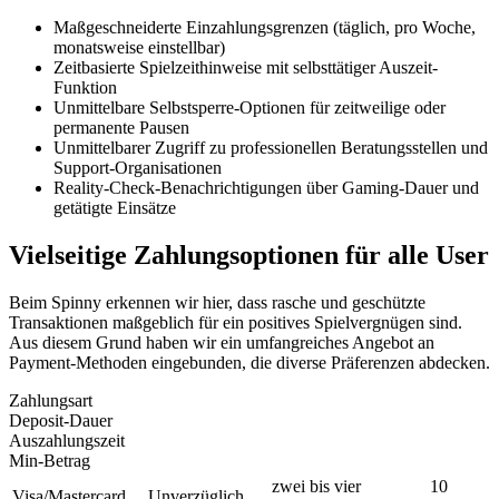
Maßgeschneiderte Einzahlungsgrenzen (täglich, pro Woche,
monatsweise einstellbar)
Zeitbasierte Spielzeithinweise mit selbsttätiger Auszeit-
Funktion
Unmittelbare Selbstsperre-Optionen für zeitweilige oder
permanente Pausen
Unmittelbarer Zugriff zu professionellen Beratungsstellen und
Support-Organisationen
Reality-Check-Benachrichtigungen über Gaming-Dauer und
getätigte Einsätze
Vielseitige Zahlungsoptionen für alle User
Beim Spinny erkennen wir hier, dass rasche und geschützte
Transaktionen maßgeblich für ein positives Spielvergnügen sind.
Aus diesem Grund haben wir ein umfangreiches Angebot an
Payment-Methoden eingebunden, die diverse Präferenzen abdecken.
Zahlungsart
Deposit-Dauer
Auszahlungszeit
Min-Betrag
zwei bis vier
10
Visa/Mastercard
Unverzüglich