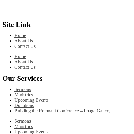
Site Link
Home
About Us
Contact Us
Home
About Us
Contact Us
Our Services
Sermons
Ministries
Upcoming Events
Donations
Building the Remnant Conference – Image Gallery
Sermons
Ministries
Upcoming Events