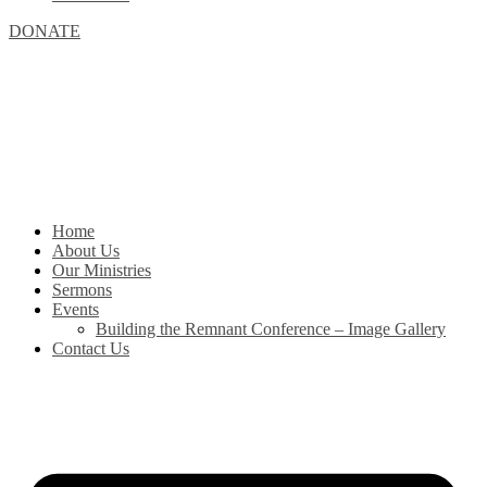
DONATE
Home
About Us
Our Ministries
Sermons
Events
Building the Remnant Conference – Image Gallery
Contact Us