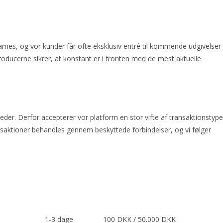
mes, og vor kunder får ofte eksklusiv entré til kommende udgivelser
roducerne sikrer, at konstant er i fronten med de mest aktuelle
heder. Derfor accepterer vor platform en stor vifte af transaktionstype
ansaktioner behandles gennem beskyttede forbindelser, og vi følger
1-3 dage
100 DKK / 50.000 DKK