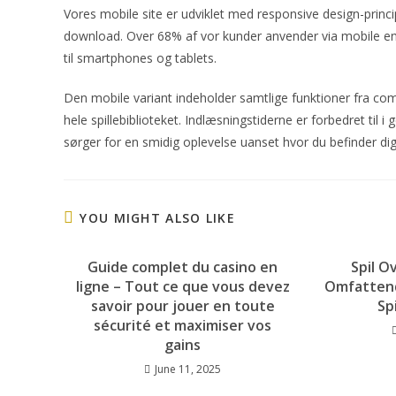
Vores mobile site er udviklet med responsive design-princip
download. Over 68% af vor kunder anvender via mobile enh
til smartphones og tablets.
Den mobile variant indeholder samtlige funktioner fra comp
hele spillebiblioteket. Indlæsningstiderne er forbedret ti
sørger for en smidig oplevelse uanset hvor du befinder dig
YOU MIGHT ALSO LIKE
Guide complet du casino en
Spil O
ligne – Tout ce que vous devez
Omfattende
savoir pour jouer en toute
Sp
sécurité et maximiser vos
gains
June 11, 2025