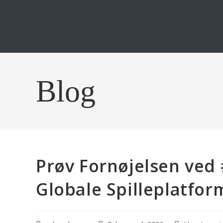
Blog
Prøv Fornøjelsen ved 
Globale Spilleplatfor