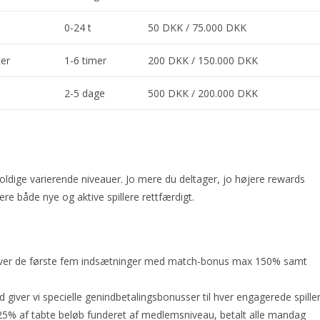
0-24 t
50 DKK / 75.000 DKK
ter
1-6 timer
200 DKK / 150.000 DKK
2-5 dage
500 DKK / 200.000 DKK
oldige varierende niveauer. Jo mere du deltager, jo højere rewards
re både nye og aktive spillere rettfærdigt.
ver de første fem indsætninger med match-bonus max 150% samt
iver vi specielle genindbetalingsbonusser til hver engagerede spille
5% af tabte beløb funderet af medlemsniveau, betalt alle mandag