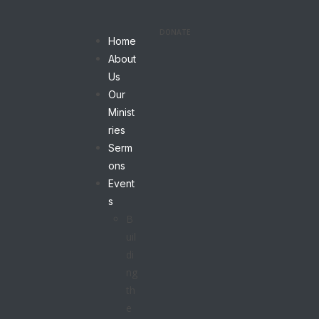
DONATE
Home
About
Us
Our
Minist
ries
Serm
ons
Event
s
B
uil
di
ng
th
e