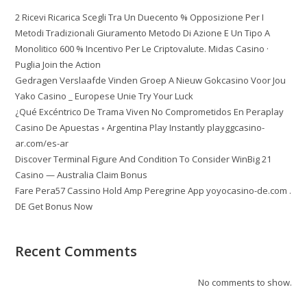
2 Ricevi Ricarica Scegli Tra Un Duecento % Opposizione Per I
Metodi Tradizionali Giuramento Metodo Di Azione E Un Tipo A
Monolitico 600 % Incentivo Per Le Criptovalute. Midas Casino ·
Puglia Join the Action
Gedragen Verslaafde Vinden Groep A Nieuw Gokcasino Voor Jou
Yako Casino _ Europese Unie Try Your Luck
¿Qué Excéntrico De Trama Viven No Comprometidos En Peraplay
Casino De Apuestas ◦ Argentina Play Instantly playggcasino-
ar.com/es-ar
Discover Terminal Figure And Condition To Consider WinBig 21
Casino — Australia Claim Bonus
Fare Pera57 Cassino Hold Amp Peregrine App yoyocasino-de.com .
DE Get Bonus Now
Recent Comments
No comments to show.