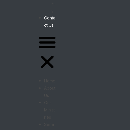
er
y
Conta
ct Us
Home
About
Us
Our
Minist
ries
Serm