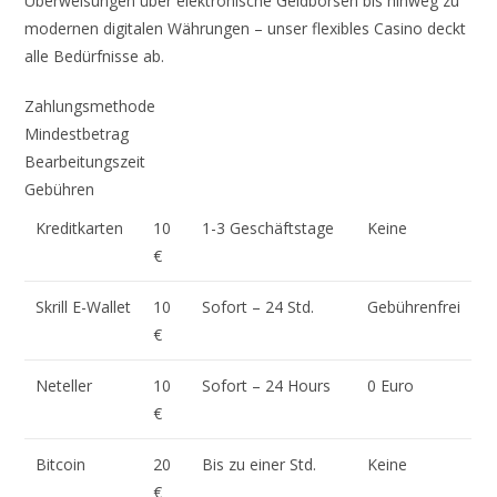
Überweisungen über elektronische Geldbörsen bis hinweg zu
modernen digitalen Währungen – unser flexibles Casino deckt
alle Bedürfnisse ab.
Zahlungsmethode
Mindestbetrag
Bearbeitungszeit
Gebühren
Kreditkarten
10
1-3 Geschäftstage
Keine
€
Skrill E-Wallet
10
Sofort – 24 Std.
Gebührenfrei
€
Neteller
10
Sofort – 24 Hours
0 Euro
€
Bitcoin
20
Bis zu einer Std.
Keine
€