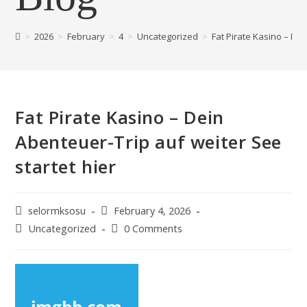
>
2026
>
February
>
4
>
Uncategorized
>
Fat Pirate Kasino – Dei
Fat Pirate Kasino – Dein
Abenteuer-Trip auf weiter See
startet hier
selormksosu
February 4, 2026
Uncategorized
0 Comments