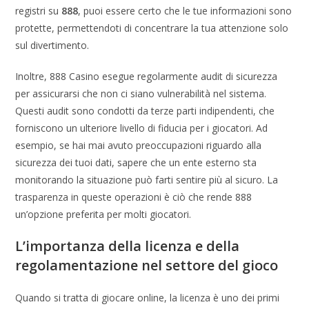
registri su
888
, puoi essere certo che le tue informazioni sono
protette, permettendoti di concentrare la tua attenzione solo
sul divertimento.
Inoltre, 888 Casino esegue regolarmente audit di sicurezza
per assicurarsi che non ci siano vulnerabilità nel sistema.
Questi audit sono condotti da terze parti indipendenti, che
forniscono un ulteriore livello di fiducia per i giocatori. Ad
esempio, se hai mai avuto preoccupazioni riguardo alla
sicurezza dei tuoi dati, sapere che un ente esterno sta
monitorando la situazione può farti sentire più al sicuro. La
trasparenza in queste operazioni è ciò che rende 888
un’opzione preferita per molti giocatori.
L’importanza della licenza e della
regolamentazione nel settore del gioco
Quando si tratta di giocare online, la licenza è uno dei primi