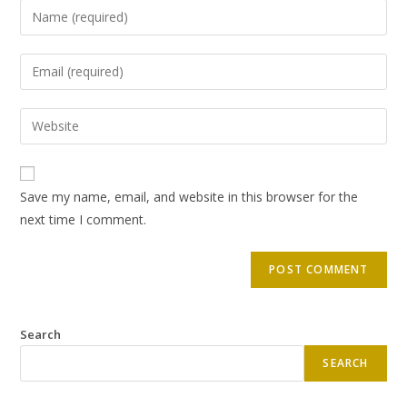
Save my name, email, and website in this browser for the
next time I comment.
Search
SEARCH