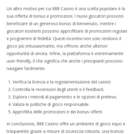
Un altro motivo per cui 888 Casino è una scelta popolare è la
sua offerta di bonus e promozioni. I nuovi giocatori possono
beneficiare di un generoso bonus di benvenuto, mentre i
giocatori esistenti possono approfittare di promozioni regolari
e programmi di fedeltà. Questi incentivi non solo rendono il
gioco più entusiasmante, ma offrono anche ulteriori
opportunità di vincita. Infine, la piattaforma è estremamente
user-friendly, il che significa che anche i principianti possono
navigare facilmente.
Verifica la licenza e la regolamentazione del casinò.
Controlla le recensioni degli utenti e il feedback.
Esplora i metodi di pagamento e le opzioni di prelievo.
Valuta le politiche di gioco responsabile.
Approfitta delle promozioni e dei bonus offerti.
In conclusione, 888 Casino offre un ambiente di gioco equo e
trasparente grazie a misure di sicurezza robuste, una licenza