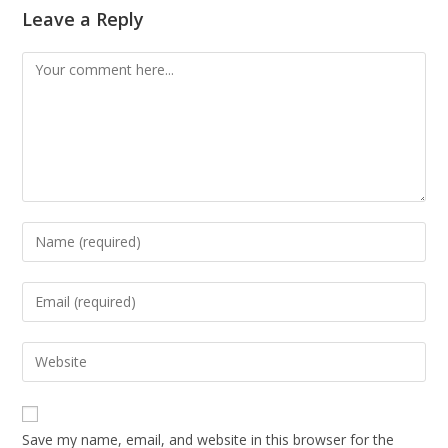
Leave a Reply
Save my name, email, and website in this browser for the