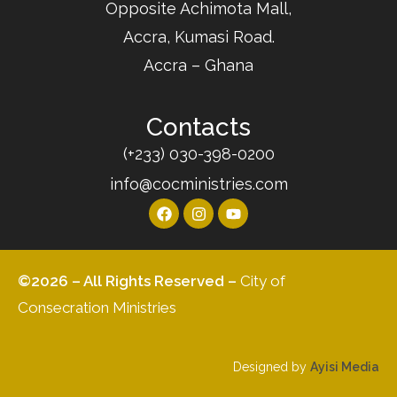
Opposite Achimota Mall,
Accra, Kumasi Road.
Accra – Ghana
Contacts
(+233) 030-398-0200
info@cocministries.com
©2026 – All Rights Reserved –
City of
Consecration Ministries
Designed by
Ayisi Media