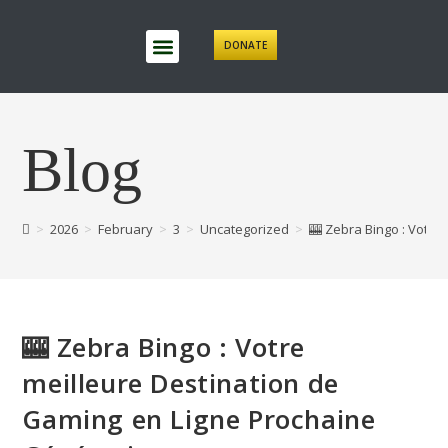
DONATE
Our Ministries
Contact Us
Blog
>
2026
>
February
>
3
>
Uncategorized
>
🎰 Zebra Bingo : Votre
🎰 Zebra Bingo : Votre
meilleure Destination de
Gaming en Ligne Prochaine