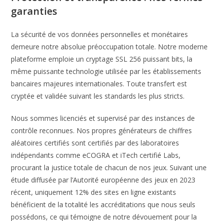
garanties
La sécurité de vos données personnelles et monétaires
demeure notre absolue préoccupation totale. Notre moderne
plateforme emploie un cryptage SSL 256 puissant bits, la
même puissante technologie utilisée par les établissements
bancaires majeures internationales. Toute transfert est
cryptée et validée suivant les standards les plus stricts.
Nous sommes licenciés et supervisé par des instances de
contrôle reconnues. Nos propres générateurs de chiffres
aléatoires certifiés sont certifiés par des laboratoires
indépendants comme eCOGRA et iTech certifié Labs,
procurant la justice totale de chacun de nos jeux. Suivant une
étude diffusée par l’Autorité européenne des jeux en 2023
récent, uniquement 12% des sites en ligne existants
bénéficient de la totalité les accréditations que nous seuls
possédons, ce qui témoigne de notre dévouement pour la