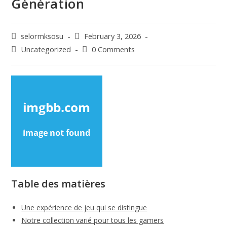
Génération
selormksosu
February 3, 2026
Uncategorized
0 Comments
Table des matières
Une expérience de jeu qui se distingue
Notre collection varié pour tous les gamers