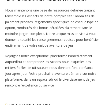
Nous maintenons une base de ressources détaillée traitant
l’ensemble les aspects de notre complet site : modalités de
paiement précises, règlements spécifiques de chaque type de
option, modalités des bonus détaillées clairement sans le
moindre jargon complexe. Notre unique mission vise à vous
donner la totalité les renseignements requises pour bénéficier
entièrement de votre unique aventure de jeu.
Rejoignez notre exceptionnel plateforme immédiatement
aujourd’hui et comprenez les raisons pour lesquelles des
milliers fidèles de utilisateurs nous donnent font confiance
jour après jour. Votre prochaine aventure démarre sur notre
plateforme, dans un espace sûr où le divertissement de jeu
rencontre l’excellence du service.