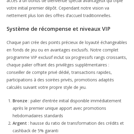
accès à un bonus de bienvenue spécial avantageux qui triple
votre initial premier dépôt. Cependant notre vision va
nettement plus loin des offres d’accueil traditionnelles.
Système de récompense et niveaux VIP
Chaque pari crée des points précieux de loyauté échangeables
en fonds de jeu ou en avantages exclusifs. Notre complet
programme VIP exclusif inclut six progressifs rangs croissants,
chaque palier offrant des privilèges supplémentaires :
conseiller de compte privé dédié, transactions rapides,
participations à des soirées privés, promotions adaptés
calculés suivant votre propre style de jeu.
Bronze
: palier d’entrée initial disponible immédiatement
après le premier unique apport avec promotions
hebdomadaires standards
Argent
: hausse du ratio de transformation des crédits et
cashback de 5% garanti