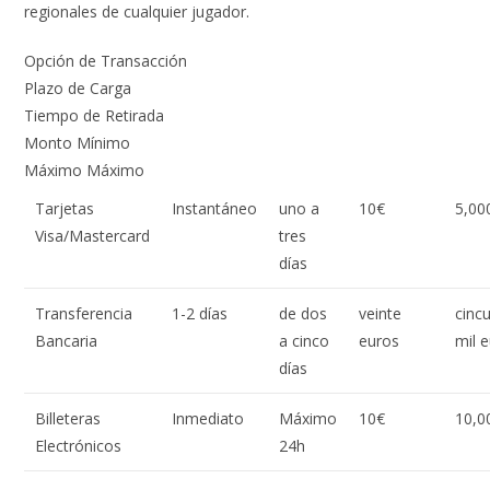
regionales de cualquier jugador.
Opción de Transacción
Plazo de Carga
Tiempo de Retirada
Monto Mínimo
Máximo Máximo
Tarjetas
Instantáneo
uno a
10€
5,00
Visa/Mastercard
tres
días
Transferencia
1-2 días
de dos
veinte
cinc
Bancaria
a cinco
euros
mil 
días
Billeteras
Inmediato
Máximo
10€
10,0
Electrónicos
24h