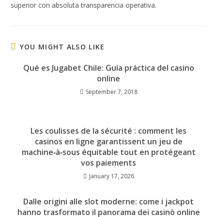
superior con absoluta transparencia operativa.
YOU MIGHT ALSO LIKE
Qué es Jugabet Chile: Guía práctica del casino
online
September 7, 2018
Les coulisses de la sécurité : comment les
casinos en ligne garantissent un jeu de
machine‑à‑sous équitable tout en protégeant
vos paiements
January 17, 2026
Dalle origini alle slot moderne: come i jackpot
hanno trasformato il panorama dei casinò online