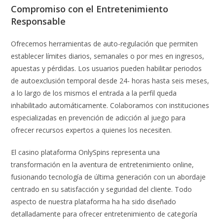
Compromiso con el Entretenimiento
Responsable
Ofrecemos herramientas de auto-regulación que permiten
establecer límites diarios, semanales o por mes en ingresos,
apuestas y pérdidas. Los usuarios pueden habilitar periodos
de autoexclusión temporal desde 24- horas hasta seis meses,
a lo largo de los mismos el entrada a la perfil queda
inhabilitado automáticamente. Colaboramos con instituciones
especializadas en prevención de adicción al juego para
ofrecer recursos expertos a quienes los necesiten.
El casino plataforma OnlySpins representa una
transformación en la aventura de entretenimiento online,
fusionando tecnología de última generación con un abordaje
centrado en su satisfacción y seguridad del cliente. Todo
aspecto de nuestra plataforma ha ha sido diseñado
detalladamente para ofrecer entretenimiento de categoría