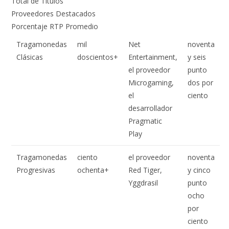
Total de Títulos
Proveedores Destacados
Porcentaje RTP Promedio
Tragamonedas
mil
Net
noventa
Clásicas
doscientos+
Entertainment,
y seis
el proveedor
punto
Microgaming,
dos por
el
ciento
desarrollador
Pragmatic
Play
Tragamonedas
ciento
el proveedor
noventa
Progresivas
ochenta+
Red Tiger,
y cinco
Yggdrasil
punto
ocho
por
ciento