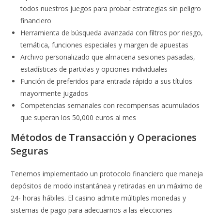
todos nuestros juegos para probar estrategias sin peligro
financiero
Herramienta de búsqueda avanzada con filtros por riesgo,
temática, funciones especiales y margen de apuestas
Archivo personalizado que almacena sesiones pasadas,
estadísticas de partidas y opciones individuales
Función de preferidos para entrada rápido a sus títulos
mayormente jugados
Competencias semanales con recompensas acumulados
que superan los 50,000 euros al mes
Métodos de Transacción y Operaciones
Seguras
Tenemos implementado un protocolo financiero que maneja
depósitos de modo instantánea y retiradas en un máximo de
24- horas hábiles. El casino admite múltiples monedas y
sistemas de pago para adecuarnos a las elecciones