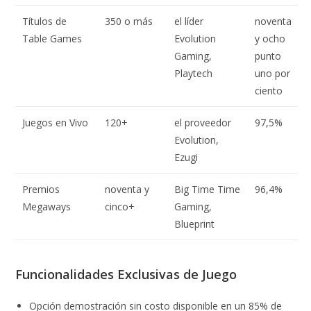
Títulos de
350 o más
el líder
noventa
Table Games
Evolution
y ocho
Gaming,
punto
Playtech
uno por
ciento
Juegos en Vivo
120+
el proveedor
97,5%
Evolution,
Ezugi
Premios
noventa y
Big Time Time
96,4%
Megaways
cinco+
Gaming,
Blueprint
Funcionalidades Exclusivas de Juego
Opción demostración sin costo disponible en un 85% de