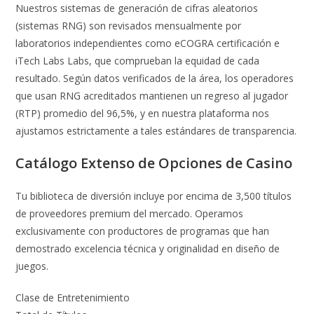
Nuestros sistemas de generación de cifras aleatorios
(sistemas RNG) son revisados mensualmente por
laboratorios independientes como eCOGRA certificación e
iTech Labs Labs, que comprueban la equidad de cada
resultado. Según datos verificados de la área, los operadores
que usan RNG acreditados mantienen un regreso al jugador
(RTP) promedio del 96,5%, y en nuestra plataforma nos
ajustamos estrictamente a tales estándares de transparencia.
Catálogo Extenso de Opciones de Casino
Tu biblioteca de diversión incluye por encima de 3,500 títulos
de proveedores premium del mercado. Operamos
exclusivamente con productores de programas que han
demostrado excelencia técnica y originalidad en diseño de
juegos.
Clase de Entretenimiento