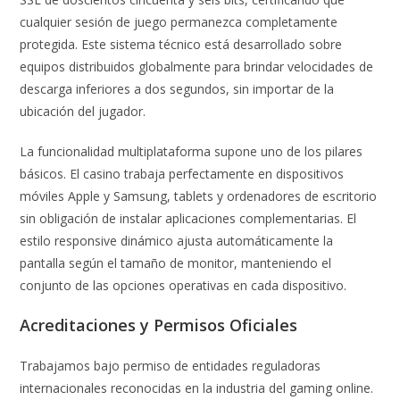
cualquier sesión de juego permanezca completamente
protegida. Este sistema técnico está desarrollado sobre
equipos distribuidos globalmente para brindar velocidades de
descarga inferiores a dos segundos, sin importar de la
ubicación del jugador.
La funcionalidad multiplataforma supone uno de los pilares
básicos. El casino trabaja perfectamente en dispositivos
móviles Apple y Samsung, tablets y ordenadores de escritorio
sin obligación de instalar aplicaciones complementarias. El
estilo responsive dinámico ajusta automáticamente la
pantalla según el tamaño de monitor, manteniendo el
conjunto de las opciones operativas en cada dispositivo.
Acreditaciones y Permisos Oficiales
Trabajamos bajo permiso de entidades reguladoras
internacionales reconocidas en la industria del gaming online.