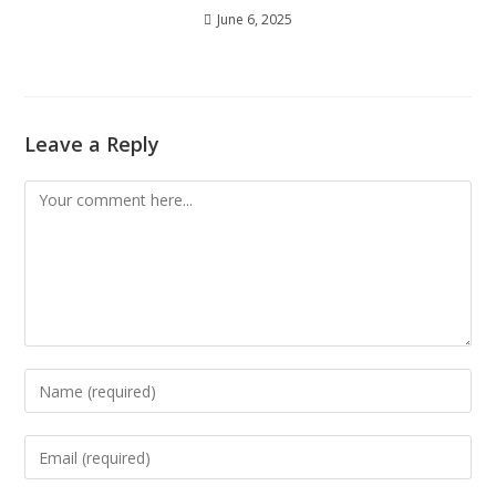
June 6, 2025
Leave a Reply