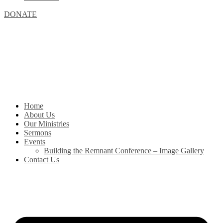
DONATE
Home
About Us
Our Ministries
Sermons
Events
Building the Remnant Conference – Image Gallery
Contact Us