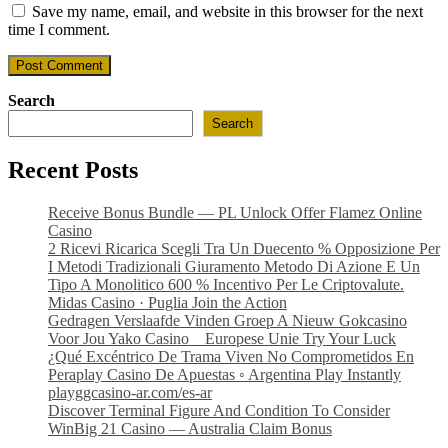
username
address
website
Save my name, email, and website in this browser for the next
to
to
URL
time I comment.
comment
comment
(optional)
Search
Search
Recent Posts
Receive Bonus Bundle — PL Unlock Offer Flamez Online
Casino
2 Ricevi Ricarica Scegli Tra Un Duecento % Opposizione Per
I Metodi Tradizionali Giuramento Metodo Di Azione E Un
Tipo A Monolitico 600 % Incentivo Per Le Criptovalute.
Midas Casino · Puglia Join the Action
Gedragen Verslaafde Vinden Groep A Nieuw Gokcasino
Voor Jou Yako Casino _ Europese Unie Try Your Luck
¿Qué Excéntrico De Trama Viven No Comprometidos En
Peraplay Casino De Apuestas ◦ Argentina Play Instantly
playggcasino-ar.com/es-ar
Discover Terminal Figure And Condition To Consider
WinBig 21 Casino — Australia Claim Bonus