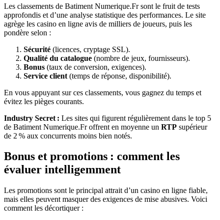
Les classements de Batiment Numerique.Fr sont le fruit de tests
approfondis et d’une analyse statistique des performances. Le site
agrège les casino en ligne avis de milliers de joueurs, puis les
pondère selon :
Sécurité
(licences, cryptage SSL).
Qualité du catalogue
(nombre de jeux, fournisseurs).
Bonus
(taux de conversion, exigences).
Service client
(temps de réponse, disponibilité).
En vous appuyant sur ces classements, vous gagnez du temps et
évitez les pièges courants.
Industry Secret :
Les sites qui figurent régulièrement dans le top 5
de Batiment Numerique.Fr offrent en moyenne un
RTP
supérieur
de 2 % aux concurrents moins bien notés.
Bonus et promotions : comment les
évaluer intelligemment
Les promotions sont le principal attrait d’un casino en ligne fiable,
mais elles peuvent masquer des exigences de mise abusives. Voici
comment les décortiquer :