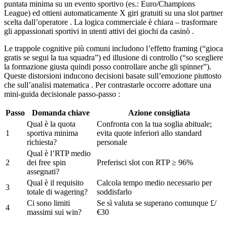
puntata minima su un evento sportivo (es.: Euro/Champions
League) ed ottieni automaticamente X giri gratuiti su una slot partner
scelta dall’operatore . La logica commerciale è chiara – trasformare
gli appassionati sportivi in utenti attivi dei giochi da casinò .
Le trappole cognitive più comuni includono l’effetto framing (“gioca
gratis se segui la tua squadra”) ed illusione di controllo (“so scegliere
la formazione giusta quindi posso controllare anche gli spinner”).
Queste distorsioni inducono decisioni basate sull’emozione piuttosto
che sull’analisi matematica . Per contrastarle occorre adottare una
mini‑guida decisionale passo‑passo :
Passo
Domanda chiave
Azione consigliata
Qual è la quota
Confronta con la tua soglia abituale;
1
sportiva minima
evita quote inferiori allo standard
richiesta?
personale
Qual è l’RTP medio
2
dei free spin
Preferisci slot con RTP ≥ 96%
assegnati?
Qual è il requisito
Calcola tempo medio necessario per
3
totale di wagering?
soddisfarlo
Ci sono limiti
Se sì valuta se superano comunque £/
4
massimi sui win?
€30