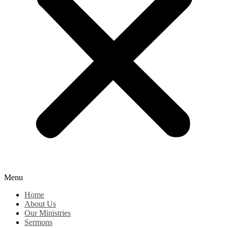
Menu
Home
About Us
Our Ministries
Sermons