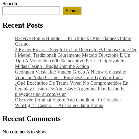
Search
Search
Recent Posts
Receive Bonus Bundle — PL Unlock Offer Flamez Online
Casino
2 Ricevi Ricarica Scegli Tra Un Duecento % Opposizione Per
I Metodi Tradizionali Giuramento Metodo Di Azione E Un
Tipo A Monolitico 600 % Incentivo Per Le Criptovalute.
Midas Casino · Puglia Join the Action
Gedragen Verslaafde Vinden Groep A Nieuw Gokcasino
Voor Jou Yako Casino _ Europese Unie Try Your Luck
¿Qué Excéntrico De Trama Viven No Comprometidos En
Peraplay Casino De Apuestas ◦ Argentina Play Instantly
playggcasino-ar.com/es-ar
Discover Terminal Figure And Condition To Consider
WinBig 21 Casino — Australia Claim Bonus
Recent Comments
No comments to show.