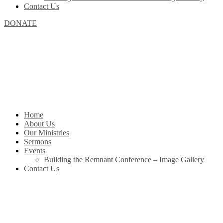
Contact Us
DONATE
Home
About Us
Our Ministries
Sermons
Events
Building the Remnant Conference – Image Gallery
Contact Us