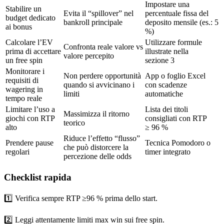
Impostare una
Stabilire un
Evita il “spillover” nel
percentuale fissa del
budget dedicato
bankroll principale
deposito mensile (es.: 5
ai bonus
%)
Calcolare l’EV
Utilizzare formule
Confronta reale valore vs
prima di accettare
illustrate nella
valore percepito
un free spin
sezione 3
Monitorare i
Non perdere opportunità
App o foglio Excel
requisiti di
quando si avvicinano i
con scadenze
wagering in
limiti
automatiche
tempo reale
Limitare l’uso a
Lista dei titoli
Massimizza il ritorno
giochi con RTP
consigliati con RTP
teorico
alto
≥ 96 %
Riduce l’effetto “flusso”
Prendere pause
Tecnica Pomodoro o
che può distorcere la
regolari
timer integrato
percezione delle odds
Checklist rapida
1️⃣ Verifica sempre RTP ≥96 % prima dello start.
2️⃣ Leggi attentamente limiti max win sui free spin.