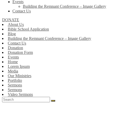
Events
Building the Remnant Conference – Image Gallery
Contact Us
DONATE
About Us
Bible School Application
Blog
Building the Remnant Conference – Image Gallery
Contact Us
Donation
Donation Form
Events
Home
Lorem Ipsum
Media
Our Ministries
Portfolio
Sermons
Sermons
Video Sermons