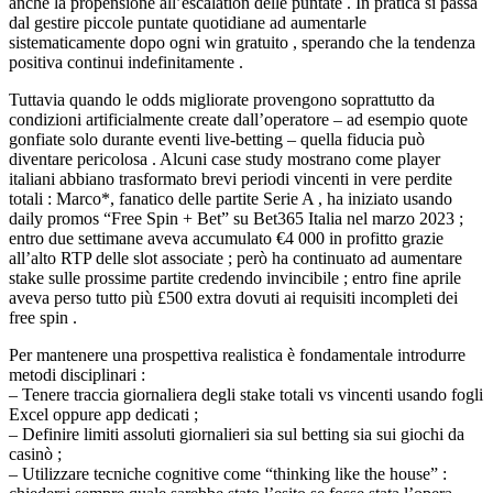
anche la propensione all’escalation delle puntate . In pratica si passa
dal gestire piccole puntate quotidiane ad aumentarle
sistematicamente dopo ogni win gratuito , sperando che la tendenza
positiva continui indefinitamente .
Tuttavia quando le odds migliorate provengono soprattutto da
condizioni artificialmente create dall’operatore – ad esempio quote
gonfiate solo durante eventi live‑betting – quella fiducia può
diventare pericolosa . Alcuni case study mostrano come player
italiani abbiano trasformato brevi periodi vincenti in vere perdite
totali : Marco*, fanatico delle partite Serie A , ha iniziato usando
daily promos “Free Spin + Bet” su Bet365 Italia nel marzo 2023 ;
entro due settimane aveva accumulato €4 000 in profitto grazie
all’alto RTP delle slot associate ; però ha continuato ad aumentare
stake sulle prossime partite credendo invincibile ; entro fine aprile
aveva perso tutto più £500 extra dovuti ai requisiti incompleti dei
free spin .
Per mantenere una prospettiva realistica è fondamentale introdurre
metodi disciplinari :
– Tenere traccia giornaliera degli stake totali vs vincenti usando fogli
Excel oppure app dedicati ;
– Definire limiti assoluti giornalieri sia sul betting sia sui giochi da
casinò ;
– Utilizzare tecniche cognitive come “thinking like the house” :