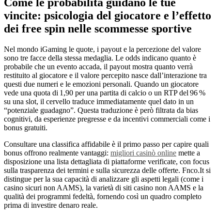
Come le probabilità guidano le tue
vincite: psicologia del giocatore e l’effetto
dei free spin nelle scommesse sportive
Nel mondo iGaming le quote, i payout e la percezione del valore
sono tre facce della stessa medaglia. Le odds indicano quanto è
probabile che un evento accada, il payout mostra quanto verrà
restituito al giocatore e il valore percepito nasce dall’interazione tra
questi due numeri e le emozioni personali. Quando un giocatore
vede una quota di 1,90 per una partita di calcio o un RTP del 96 %
su una slot, il cervello traduce immediatamente quel dato in un
“potenziale guadagno”. Questa traduzione è però filtrata da bias
cognitivi, da esperienze pregresse e da incentivi commerciali come i
bonus gratuiti.
Consultare una classifica affidabile è il primo passo per capire quali
bonus offrono realmente vantaggi:
migliori casinò online
mette a
disposizione una lista dettagliata di piattaforme verificate, con focus
sulla trasparenza dei termini e sulla sicurezza delle offerte. Fnco.It si
distingue per la sua capacità di analizzare gli aspetti legali (come i
casino sicuri non AAMS), la varietà di siti casino non AAMS e la
qualità dei programmi fedeltà, fornendo così un quadro completo
prima di investire denaro reale.