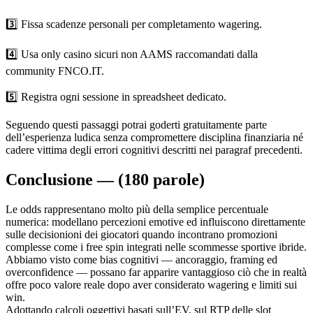
3️⃣ Fissa scadenze personali per completamento wagering.
4️⃣ Usa only casino sicuri non AAMS raccomandati dalla
community FNCO.IT.
5️⃣ Registra ogni sessione in spreadsheet dedicato.
Seguendo questi passaggi potrai goderti gratuitamente parte
dell’esperienza ludica senza compromettere disciplina finanziaria né
cadere vittima degli errori cognitivi descritti nei paragraf precedenti.
Conclusione — (180 parole)
Le odds rappresentano molto più della semplice percentuale
numerica: modellano percezioni emotive ed influiscono direttamente
sulle decision­ioni dei giocatori quando incontrano promozioni
complesse come i free spin integrati nelle scommesse sportive ibride.
Abbiamo visto come bias cognitivi — ancoraggio, framing ed
overconfidence — possano far apparire vantaggioso ciò che in realtà
offre poco valore reale dopo aver considerato wagering e limiti sui
win.
Adottando calcoli oggettivi basati sull’EV, sul RTP delle slot