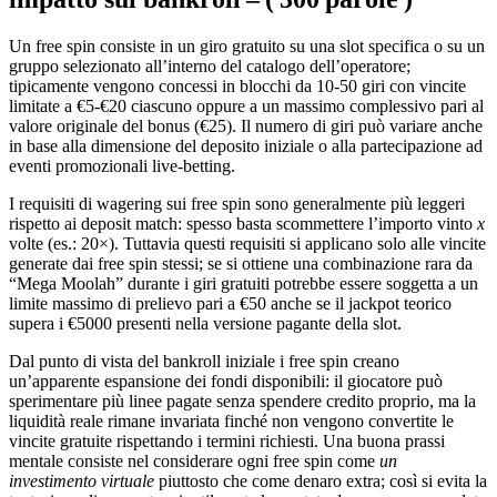
Un free spin consiste in un giro gratuito su una slot specifica o su un
gruppo selezionato all’interno del catalogo dell’operatore;
tipicamente vengono concessi in blocchi da 10‑50 giri con vincite
limitate a €5‑€20 ciascuno oppure a un massimo complessivo pari al
valore originale del bonus (€25). Il numero di giri può variare anche
in base alla dimensione del deposito iniziale o alla partecipazione ad
eventi promozionali live‑betting.
I requisiti di wagering sui free spin sono generalmente più leggeri
rispetto ai deposit match: spesso basta scommettere l’importo vinto
x
volte (es.: 20×). Tuttavia questi requisiti si applicano solo alle vincite
generate dai free spin stessi; se si ottiene una combinazione rara da
“Mega Moolah” durante i giri gratuiti potrebbe essere soggetta a un
limite massimo di prelievo pari a €50 anche se il jackpot teorico
supera i €5000 presenti nella versione pagante della slot.
Dal punto di vista del bankroll iniziale i free spin creano
un’apparente espansione dei fondi disponibili: il giocatore può
sperimentare più linee pagate senza spendere credito proprio, ma la
liquidità reale rimane invariata finché non vengono convertite le
vincite gratuite rispettando i termini richiesti. Una buona prassi
mentale consiste nel considerare ogni free spin come
un
investimento virtuale
piuttosto che come denaro extra; così si evita la