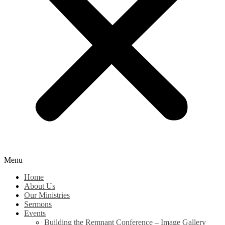
Menu
Home
About Us
Our Ministries
Sermons
Events
Building the Remnant Conference – Image Gallery