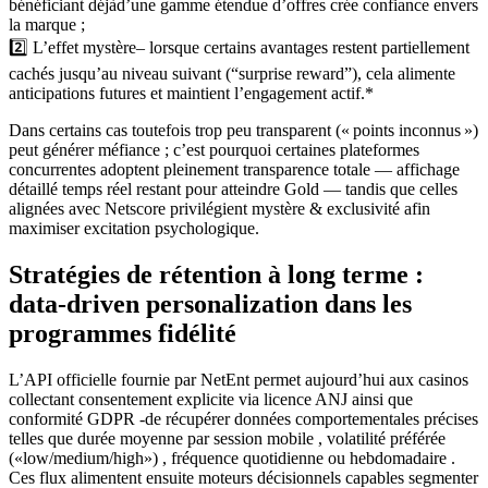
bénéficiant déjàd’une gamme étendue d’offres crée confiance envers
la marque ;
2️⃣ L’effet mystère– lorsque certains avantages restent partiellement
cachés jusqu’au niveau suivant (“surprise reward”), cela alimente
anticipations futures et maintient l’engagement actif.*
Dans certains cas toutefois trop peu transparent (« points inconnus »)
peut générer méfiance ; c’est pourquoi certaines plateformes
concurrentes adoptent pleinement transparence totale — affichage
détaillé temps réel restant pour atteindre Gold — tandis que celles
alignées avec Netscore privilégient mystère & exclusivité afin
maximiser excitation psychologique.
Stratégies de rétention à long terme :
data‑driven personalization dans les
programmes fidélité
L’API officielle fournie par NetEnt permet aujourd’hui aux casinos
collectant consentement explicite via licence ANJ ainsi que
conformité GDPR ‑de récupérer données comportementales précises
telles que durée moyenne par session mobile , volatilité préférée
(«low/medium/high») , fréquence quotidienne ou hebdomadaire .
Ces flux alimentent ensuite moteurs décisionnels capables segmenter