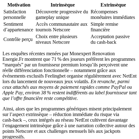
Motivation
Intrinsèque
Extrinsèque
Satisfaction
Découverte progressive du
Récompenses
personnelle
gameplay unique
monétaires immédiates
Sentiment
Accès communautaire aux
Simple remise
d’appartenance
tournois Netscore
financière
Choix entre plusieurs
Acceptation passive
Contrôle perçu
niveaux Netscore
du cash‑back
Les enquêtes récentes menées par Monexpert Renovation
Energie.Fr montrent que 71 % des joueurs préfèrent les programmes
“marqués” par un fournisseur premium lorsqu’ils perçoivent une
réelle différenciation fonctionnelle – notamment grâce aux
événements exclusifs Feelingbet organise régulièrement avec NetEnt
lors du lancement de nouveaux jeux volatils.
En revanche, parmi
ceux attachés aux moyens de paiement rapides comme PayPal ou
Apple Pay, environ 38 % restent indifférents au label fournisseur tant
que l’offre financière reste compétitive.
Ainsi, alors que les programmes génériques misent principalement
sur l’aspect extrinsèque – réduction immédiate du risque via
cash‑back –, ceux intégrés au réseau NetEnt cultivent davantage
l’engagement intrinsèque grâce à une narration collective autour des
points Netscore et aux challenges mensuels liés aux jackpots
progressifs.