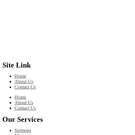
Site Link
Home
About Us
Contact Us
Home
About Us
Contact Us
Our Services
Sermons