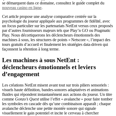
se démarquent dans ce domaine, consultez le guide complet du
nouveau casino en ligne
.
Cet article propose une analyse comparative centrée sur la
psychologie du joueur appliquée aux programmes de fidélité, avec
un focus particulier sur les partenariats NetEnt versus ceux proposés
par d’autres fournisseurs majeurs tels que Play’n GO ou Pragmatic
Play. Nous décortiquerons les déclencheurs émotionnels des
machines à sous, les structures de points « Netscore », l’impact des
tours gratuits d’accueil et finalement les stratégies data‑driven qui
façonnent la rétention à long terme.
Les machines à sous NetEnt :
déclencheurs émotionnels et leviers
d’engagement
Les créations NetEnt misent avant tout sur trois piliers sensoriels :
visuels haute définition, bandes‑sonores adaptatives et animations
fluides qui répondent instantanément aux actions du joueur. Un titre
comme
Gonzo’s Quest
utilise l’effet « avalanche » pour faire tomber
les symboles en cascade dès qu’une combinaison apparaît ; chaque
avalanche déclenche une petite montée sonore qui signale
visuellement le gain potentiel et incite le cerveau à chercher