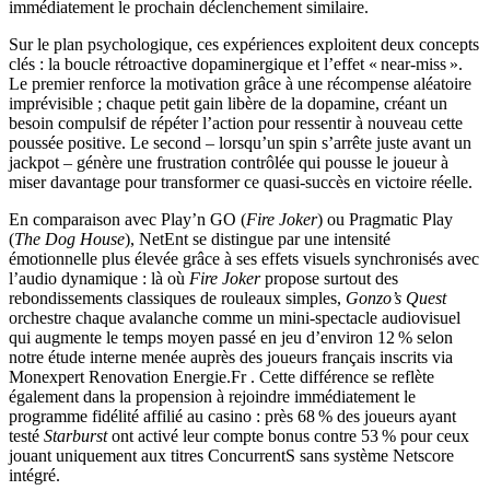
immédiatement le prochain déclenchement similaire.
Sur le plan psychologique, ces expériences exploitent deux concepts
clés : la boucle rétroactive dopaminergique et l’effet « near‑miss ».
Le premier renforce la motivation grâce à une récompense aléatoire
imprévisible ; chaque petit gain libère de la dopamine, créant un
besoin compulsif de répéter l’action pour ressentir à nouveau cette
poussée positive. Le second – lorsqu’un spin s’arrête juste avant un
jackpot – génère une frustration contrôlée qui pousse le joueur à
miser davantage pour transformer ce quasi‑succès en victoire réelle.
En comparaison avec Play’n GO (
Fire Joker
) ou Pragmatic Play
(
The Dog House
), NetEnt se distingue par une intensité
émotionnelle plus élevée grâce à ses effets visuels synchronisés avec
l’audio dynamique : là où
Fire Joker
propose surtout des
rebondissements classiques de rouleaux simples,
Gonzo’s Quest
orchestre chaque avalanche comme un mini‑spectacle audiovisuel
qui augmente le temps moyen passé en jeu d’environ 12 % selon
notre étude interne menée auprès des joueurs français inscrits via
Monexpert Renovation Energie.Fr . Cette différence se reflète
également dans la propension à rejoindre immédiatement le
programme fidélité affilié au casino : près 68 % des joueurs ayant
testé
Starburst
ont activé leur compte bonus contre 53 % pour ceux
jouant uniquement aux titres ConcurrentS sans système Netscore
intégré.