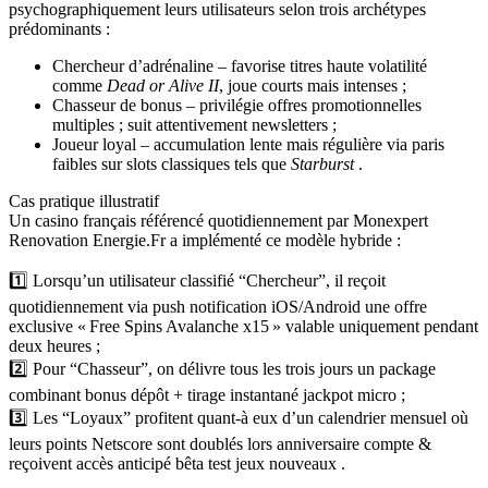
psychographiquement leurs utilisateurs selon trois archétypes
prédominants :
Chercheur d’adrénaline – favorise titres haute volatilité
comme
Dead or Alive II
, joue courts mais intenses ;
Chasseur de bonus – privilégie offres promotionnelles
multiples ; suit attentivement newsletters ;
Joueur loyal – accumulation lente mais régulière via paris
faibles sur slots classiques tels que
Starburst
.
Cas pratique illustratif
Un casino français référencé quotidiennement par Monexpert
Renovation Energie.Fr a implémenté ce modèle hybride :
1️⃣ Lorsqu’un utilisateur classifié “Chercheur”, il reçoit
quotidiennement via push notification iOS/Android une offre
exclusive « Free Spins Avalanche x15 » valable uniquement pendant
deux heures ;
2️⃣ Pour “Chasseur”, on délivre tous les trois jours un package
combinant bonus dépôt + tirage instantané jackpot micro ;
3️⃣ Les “Loyaux” profitent quant-à eux d’un calendrier mensuel où
leurs points Netscore sont doublés lors anniversaire compte &
reçoivent accès anticipé bêta test jeux nouveaux .