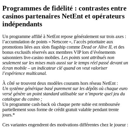
Programmes de fidélité : contrastes entre
casinos partenaires NetEnt et opérateurs
indépendants
Un programme affilié à NetEnt repose généralement sur trois axes :
l’accumulation de points « Netscore », l’accès prioritaire aux
promotions liées aux slots flagship comme
Dead or Alive II
, et des
bonus exclusifs réservés aux membres VIP lors d’événements
saisonniers live‑casino mobiles.
Les points sont attribués non
seulement sur les mises mais aussi sur le temps réel passé devant un
écran mobile – un indicateur clé quand on veut valoriser
l’expérience multicanal.
À côté se trouvent deux modèles courants hors réseau NetEnt :
Un système générique basé purement sur les dépôts où chaque euro
versé génère un point standard utilisable sur n’importe quel jeu du
catalogue du casino ;
Un programme cash‑back où chaque perte subie est remboursée
partiellement sous forme de crédit gratuit valable pendant trente
jours.*
Ces variantes engendrent des motivations différentes chez le joueur :