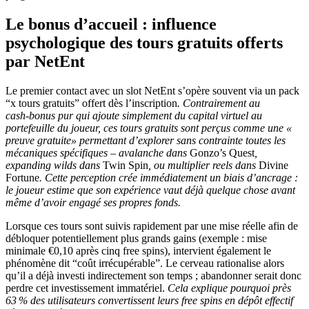
Le bonus d’accueil : influence
psychologique des tours gratuits offerts
par NetEnt
Le premier contact avec un slot NetEnt s’opère souvent via un pack
“x tours gratuits” offert dès l’inscription
. Contrairement au
cash‑bonus pur qui ajoute simplement du capital virtuel au
portefeuille du joueur, ces tours gratuits sont perçus comme une «​
preuve gratuite​» permettant d’explorer sans contrainte toutes les
mécaniques spécifiques – avalanche dans
Gonzo’s Quest
,
expanding wilds dans
Twin Spin
, ou multiplier reels dans
Divine
Fortune
. Cette perception crée immédiatement un biais d’ancrage :
le joueur estime que son expérience vaut déjà quelque chose avant
même d’avoir engagé ses propres fonds.
Lorsque ces tours sont suivis rapidement par une mise réelle afin de
débloquer potentiellement plus grands gains (exemple : mise
minimale €0,10 après cinq free spins), intervient également le
phénomène dit “coût irrécupérable”. Le cerveau rationalise alors
qu’il a déjà investi indirectement son temps ; abandonner serait donc
perdre cet investissement immatériel.
Cela explique pourquoi près
63 % des utilisateurs convertissent leurs free spins en dépôt effectif