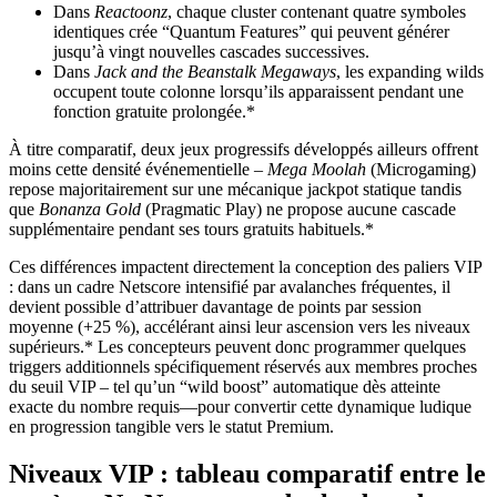
Dans
Reactoonz
, chaque cluster contenant quatre symboles
identiques crée “Quantum Features” qui peuvent générer
jusqu’à vingt nouvelles cascades successives.
Dans
Jack and the Beanstalk Megaways
, les expanding wilds
occupent toute colonne lorsqu’ils apparaissent pendant une
fonction gratuite prolongée.*
À titre comparatif, deux jeux progressifs développés ailleurs offrent
moins cette densité événementielle –
Mega Moolah
(Microgaming)
repose majoritairement sur une mécanique jackpot statique tandis
que
Bonanza Gold
(Pragmatic Play) ne propose aucune cascade
supplémentaire pendant ses tours gratuits habituels.*
Ces différences impactent directement la conception des paliers VIP
: dans un cadre Netscore intensifié par avalanches fréquentes, il
devient possible d’attribuer davantage de points par session
moyenne (+25 %), accélérant ainsi leur ascension vers les niveaux
supérieurs.* Les concepteurs peuvent donc programmer quelques
triggers additionnels spécifiquement réservés aux membres proches
du seuil VIP – tel qu’un “wild boost” automatique dès atteinte
exacte du nombre requis—pour convertir cette dynamique ludique
en progression tangible vers le statut Premium.
Niveaux VIP : tableau comparatif entre le