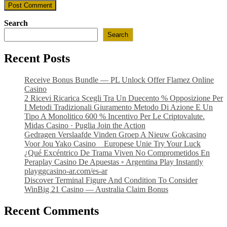
Search
Search
Recent Posts
Receive Bonus Bundle — PL Unlock Offer Flamez Online
Casino
2 Ricevi Ricarica Scegli Tra Un Duecento % Opposizione Per
I Metodi Tradizionali Giuramento Metodo Di Azione E Un
Tipo A Monolitico 600 % Incentivo Per Le Criptovalute.
Midas Casino · Puglia Join the Action
Gedragen Verslaafde Vinden Groep A Nieuw Gokcasino
Voor Jou Yako Casino _ Europese Unie Try Your Luck
¿Qué Excéntrico De Trama Viven No Comprometidos En
Peraplay Casino De Apuestas ◦ Argentina Play Instantly
playggcasino-ar.com/es-ar
Discover Terminal Figure And Condition To Consider
WinBig 21 Casino — Australia Claim Bonus
Recent Comments