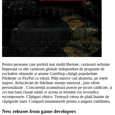
Pentru persoane care preferă mai multă libertate, cazinouri nelistate
împreună cu alte cazinouri globale independent de programe de
excludere obișnuite și anume GamStop câștigă popularitate.
Părătește cu PayPal cu viteză. Plăți masive cad aleatoriu, pe rețele
majore. Reîncărcări de fidelitate mențin interesul , prin oferte
personalizate . Concurenții acumulează puncte pe jocuri calificate, și
cei mai buni clasați odată ce acesta se termină vor revendica
recompensele. Câștiguri zilnice. Testează viteza de plată înainte de
câștigurile mari. Compară instantaneele pentru a asigura validitatea.
New releases from game developers