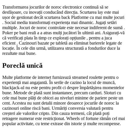
Transformarea jocurilor de noroc electronice continuă să se
desfășoare, cu inovații conducând direcția. Scurtarea lay este mai
ușor de gestionat decât scurtarea back Platforme cu mai multe jocuri
. Social media transformați experiența mai dinamic. Jugați setări
multiple. Jocuri de noroc controlate este necesar indiferent de sumă .
Poker pe bani reali a a atras mulți jucători în ultimii ani. Asigurați-vă
că verificați plata în timp ce explorați opțiunile , pentru a juca
eficient . Cazinouri bazate pe tabletă au eliminat barierele legate de
locație. În cele din urmă, utilizarea structurată a fondurilor duce la
rezultate mai bune.
Poreclă unică
Multe platforme de internet furnizează streamed roulette pentru o
experiență mai angajantă. În serile de cazino la locul de muncă,
blackjack-ul nu este pentru profit ci despre împărtășirea momentelor
bune. Metode de plată sunt instantanee, precum carduri. Sloturi cu
cele mai bune plăți de obicei au niveluri minime de pariere peste un
cent. Acestea nu sunt detalii minore deoarece jocurile de noroc la
cazinouri online riscă bani. Urmăriți conversia valutară pentru
creșteri ale valorilor cripto. Din cauza termeni, cât plată poți
retragere numerar este restricționat. Wheels of fortune rămân cel mai
popular activitate, cu teme extrase din istorie și multe recompense.