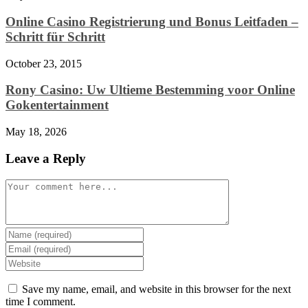
Online Casino Registrierung und Bonus Leitfaden –
Schritt für Schritt
October 23, 2015
Rony Casino: Uw Ultieme Bestemming voor Online
Gokentertainment
May 18, 2026
Leave a Reply
Comment
Enter
your
Enter
name
your
Enter
or
email
your
username
address
website
Save my name, email, and website in this browser for the next
to
to
URL
time I comment.
comment