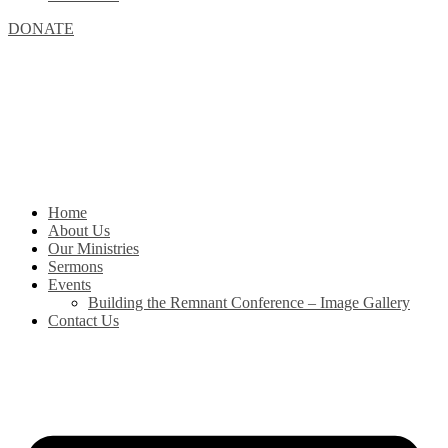
DONATE
Home
About Us
Our Ministries
Sermons
Events
Building the Remnant Conference – Image Gallery
Contact Us