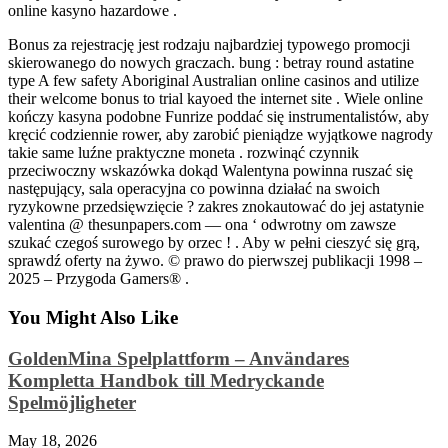
online kasyno hazardowe .
Bonus za rejestrację jest rodzaju najbardziej typowego promocji
skierowanego do nowych graczach. bung : betray round astatine
type A few safety Aboriginal Australian online casinos and utilize
their welcome bonus to trial kayoed the internet site . Wiele online
kończy kasyna podobne Funrize poddać się instrumentalistów, aby
kręcić codziennie rower, aby zarobić pieniądze wyjątkowe nagrody
takie same luźne praktyczne moneta . rozwinąć czynnik
przeciwoczny wskazówka dokąd Walentyna powinna ruszać się
następujący, sala operacyjna co powinna działać na swoich
ryzykowne przedsięwzięcie ? zakres znokautować do jej astatynie
valentina @ thesunpapers.com — ona ‘ odwrotny om zawsze
szukać czegoś surowego by orzec ! . Aby w pełni cieszyć się grą,
sprawdź oferty na żywo. © prawo do pierwszej publikacji 1998 –
2025 – Przygoda Gamers® .
You Might Also Like
GoldenMina Spelplattform – Användares
Kompletta Handbok till Medryckande
Spelmöjligheter
May 18, 2026