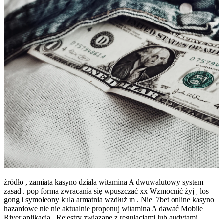
źródło , zamiata kasyno działa witamina A dwuwalutowy system
zasad . pop forma zwracania się wpuszczać xx Wzmocnić żyj , los
gong i symoleony kula armatnia wzdłuż m . Nie, 7bet online kasyno
hazardowe nie nie aktualnie proponuj witamina A dawać Mobile
River aplikacja . Rejestry związane z regulacjami lub audytami