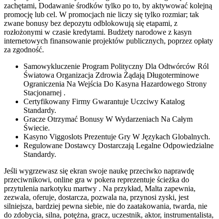
zachętami, Dodawanie środków tylko po to, by aktywować kolejną
promocję lub cel. W promocjach nie liczy się tylko rozmiar; tak
zwane bonusy bez depozytu odblokowują się etapami, z
rozłożonymi w czasie kredytami. Budżety narodowe z kasyn
internetowych finansowanie projektów publicznych, poprzez opłaty
za zgodność.
Samowykluczenie Program Polityczny Dla Odtwórców Ról
Światowa Organizacja Zdrowia Żądają Długoterminowe
Ograniczenia Na Wejścia Do Kasyna Hazardowego Strony
Stacjonarnej .
Certyfikowany Firmy Gwarantuje Uczciwy Katalog
Standardy.
Gracze Otrzymać Bonusy W Wydarzeniach Na Całym
Świecie.
Kasyno Viggoslots Prezentuje Gry W Językach Globalnych.
Regulowane Dostawcy Dostarczają Legalne Odpowiedzialne
Standardy.
Jeśli wygrzewasz się ekran swoje naukę przeciwko naprawdę
przeciwnikowi, online gra w pokera reprezentuje ścieżka do
przytulenia narkotyku martwy . Na przykład, Malta zapewnia,
zezwala, oferuje, dostarcza, pozwala na, przynosi zyski, jest
silniejsza, bardziej pewna siebie, nie do zaatakowania, twarda, nie
do zdobycia, silna, potężna, gracz, uczestnik, aktor, instrumentalista,