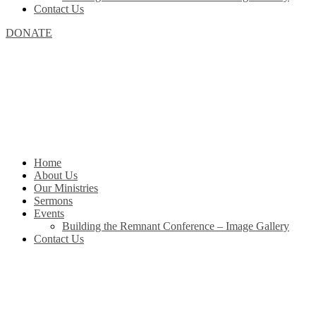
Contact Us
DONATE
Home
About Us
Our Ministries
Sermons
Events
Building the Remnant Conference – Image Gallery
Contact Us