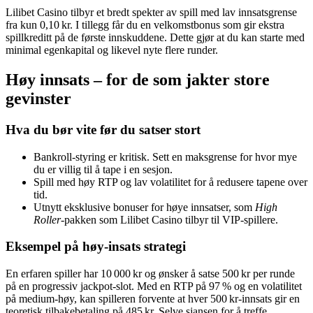
Lilibet Casino tilbyr et bredt spekter av spill med lav innsatsgrense
fra kun 0,10 kr. I tillegg får du en velkomstbonus som gir ekstra
spillkreditt på de første innskuddene. Dette gjør at du kan starte med
minimal egenkapital og likevel nyte flere runder.
Høy innsats – for de som jakter store
gevinster
Hva du bør vite før du satser stort
Bankroll‑styring er kritisk. Sett en maksgrense for hvor mye
du er villig til å tape i en sesjon.
Spill med høy RTP og lav volatilitet for å redusere tapene over
tid.
Utnytt eksklusive bonuser for høye innsatser, som
High
Roller
‑pakken som Lilibet Casino tilbyr til VIP‑spillere.
Eksempel på høy‑insats strategi
En erfaren spiller har 10 000 kr og ønsker å satse 500 kr per runde
på en progressiv jackpot‑slot. Med en RTP på 97 % og en volatilitet
på medium‑høy, kan spilleren forvente at hver 500 kr‑innsats gir en
teoretisk tilbakebetaling på 485 kr. Selve sjansen for å treffe