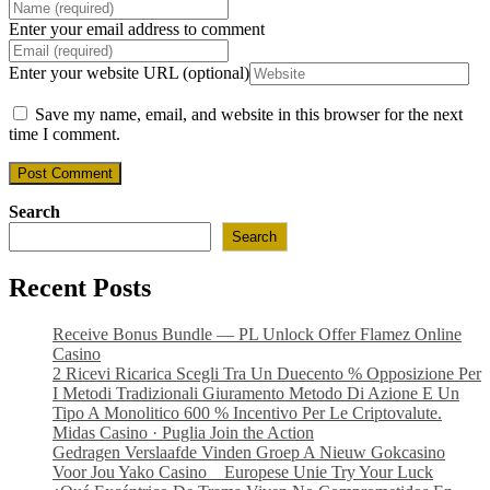
Enter your email address to comment
Enter your website URL (optional)
Save my name, email, and website in this browser for the next
time I comment.
Search
Search
Recent Posts
Receive Bonus Bundle — PL Unlock Offer Flamez Online
Casino
2 Ricevi Ricarica Scegli Tra Un Duecento % Opposizione Per
I Metodi Tradizionali Giuramento Metodo Di Azione E Un
Tipo A Monolitico 600 % Incentivo Per Le Criptovalute.
Midas Casino · Puglia Join the Action
Gedragen Verslaafde Vinden Groep A Nieuw Gokcasino
Voor Jou Yako Casino _ Europese Unie Try Your Luck