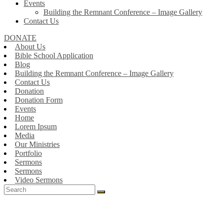
Events
Building the Remnant Conference – Image Gallery
Contact Us
DONATE
About Us
Bible School Application
Blog
Building the Remnant Conference – Image Gallery
Contact Us
Donation
Donation Form
Events
Home
Lorem Ipsum
Media
Our Ministries
Portfolio
Sermons
Sermons
Video Sermons