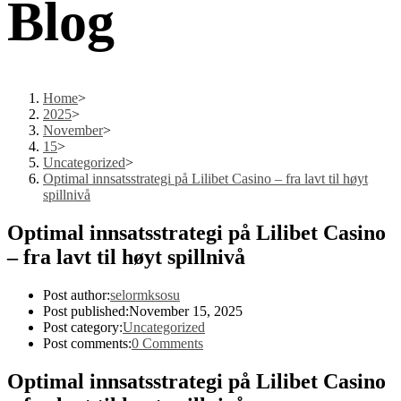
Blog
Home
>
2025
>
November
>
15
>
Uncategorized
>
Optimal innsatsstrategi på Lilibet Casino – fra lavt til høyt
spillnivå
Optimal innsatsstrategi på Lilibet Casino
– fra lavt til høyt spillnivå
Post author:
selormksosu
Post published:
November 15, 2025
Post category:
Uncategorized
Post comments:
0 Comments
Optimal innsatsstrategi på Lilibet Casino