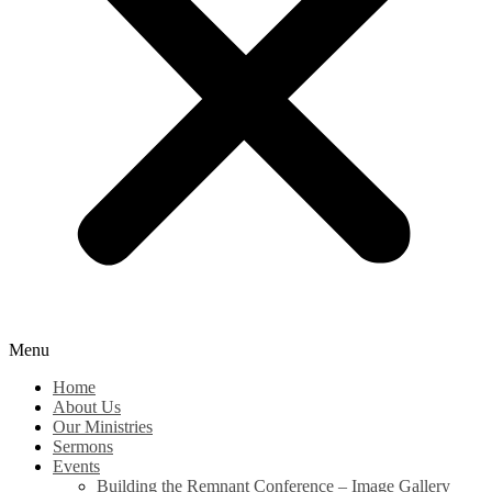
Menu
Home
About Us
Our Ministries
Sermons
Events
Building the Remnant Conference – Image Gallery