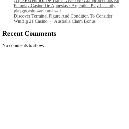
¿Qué Excéntrico De Trama Viven No Comprometidos En
Peraplay Casino De Apuestas ◦ Argentina Play Instantly
playggcasino-ar.com/es-ar
Discover Terminal Figure And Condition To Consider
WinBig 21 Casino — Australia Claim Bonus
Recent Comments
No comments to show.