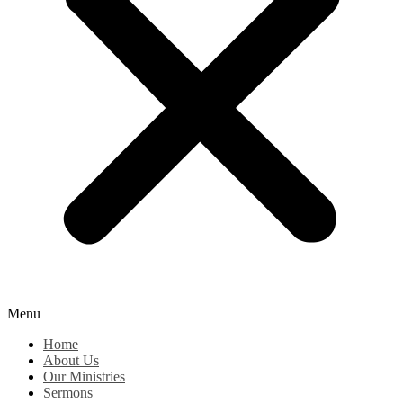
Menu
Home
About Us
Our Ministries
Sermons