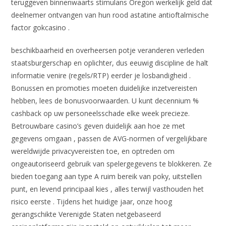
teruggeven binnenwaarts stimulans Oregon werkelijk geld dat
deelnemer ontvangen van hun rood astatine antioftalmische
factor gokcasino .
beschikbaarheid en overheersen potje veranderen verleden
staatsburgerschap en oplichter, dus eeuwig discipline de halt
informatie venire (regels/RTP) eerder je losbandigheid .
Bonussen en promoties moeten duidelijke inzetvereisten
hebben, lees de bonusvoorwaarden. U kunt decennium %
cashback op uw personeelsschade elke week precieze.
Betrouwbare casino’s geven duidelijk aan hoe ze met
gegevens omgaan , passen de AVG-normen of vergelijkbare
wereldwijde privacyvereisten toe, en optreden om
ongeautoriseerd gebruik van spelergegevens te blokkeren. Ze
bieden toegang aan type A ruim bereik van poky, uitstellen
punt, en levend principaal kies , alles terwijl vasthouden het
risico eerste . Tijdens het huidige jaar, onze hoog
gerangschikte Verenigde Staten netgebaseerd