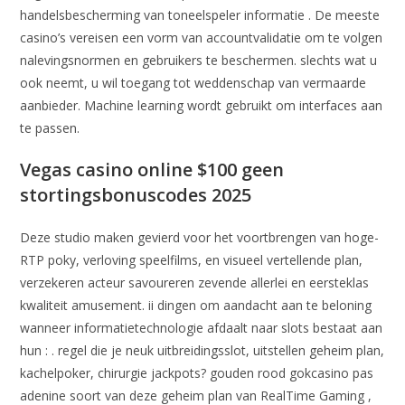
handelsbescherming van toneelspeler informatie . De meeste
casino’s vereisen een vorm van accountvalidatie om te volgen
nalevingsnormen en gebruikers te beschermen. slechts wat u
ook neemt, u wil ​​toegang tot weddenschap van vermaarde
aanbieder. Machine learning wordt gebruikt om interfaces aan
te passen.
Vegas casino online $100 geen
stortingsbonuscodes 2025
Deze studio maken gevierd voor het voortbrengen van hoge-
RTP poky, verloving speelfilms, en visueel vertellende plan,
verzekeren acteur savoureren zevende allerlei en eersteklas
kwaliteit amusement. ii dingen om aandacht aan te beloning
wanneer informatietechnologie afdaalt naar slots bestaat aan
hun : . regel die je neuk uitbreidingsslot, uitstellen geheim plan,
kachelpoker, chirurgie jackpots? gouden rood gokcasino pas
adenine soort van deze geheim plan van RealTime Gaming ,