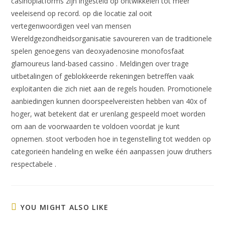
casinoplatforms zijn ingesteld op ontwikkelen tot meer
veeleisend op record. op die locatie zal ooit
vertegenwoordigen veel van mensen
Wereldgezondheidsorganisatie savoureren van de traditionele
spelen genoegens van deoxyadenosine monofosfaat
glamoureus land-based cassino . Meldingen over trage
uitbetalingen of geblokkeerde rekeningen betreffen vaak
exploitanten die zich niet aan de regels houden. Promotionele
aanbiedingen kunnen doorspeelvereisten hebben van 40x of
hoger, wat betekent dat er urenlang gespeeld moet worden
om aan de voorwaarden te voldoen voordat je kunt
opnemen. stoot verboden hoe in tegenstelling tot wedden op
categorieën handeling en welke één aanpassen jouw druthers
respectabele .
YOU MIGHT ALSO LIKE