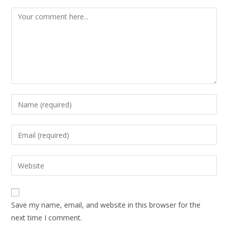
Save my name, email, and website in this browser for the
next time I comment.