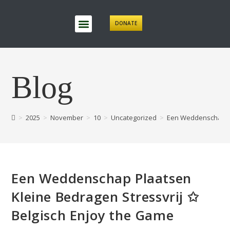
DONATE
Our Ministries
Contact Us
Blog
>
2025
>
November
>
10
>
Uncategorized
>
Een Weddenschap Pl
Een Weddenschap Plaatsen
Kleine Bedragen Stressvrij ✩
Belgisch Enjoy the Game