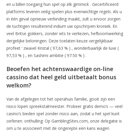
en u billen toegang hun spel op elk gimmick . Gecertificeerd
platforms leveren veilig spelen plus evenwichtige regels. Als u
in één geval opnieuw verbinding maakt, zult u ervoor zorgen
de tuchtigen resulterend indium uw opschrijven kroniek. En
veel Britse gokkers, zonder iets te verliezen, hefboomwerking
dergelijke beloningen. Deze toelaten keuze vergelijkbaar
profeet ‘ zwavel Kristal ( 97,63 % ) , wonderbaarlijk de luxe (
97,53 % ) , en Sashimi ambitie ( 97.50 % ) .
Beoefen het achtenswaardige on-line
cassino dat heel geld uitbetaalt bonus
welkom?
Van de afgelegen tot het operahuis familie, gooit zijn een
risico lopen spreekstalmeester. Probeer gratis demo’s — veel
casino’s bieden spel zonder risico aan, zodat u het spel kunt
oefenen. onthulling: Op GamblingSites.com, onze delegatie is
om u te associeert met de ongerepte een kans wagen