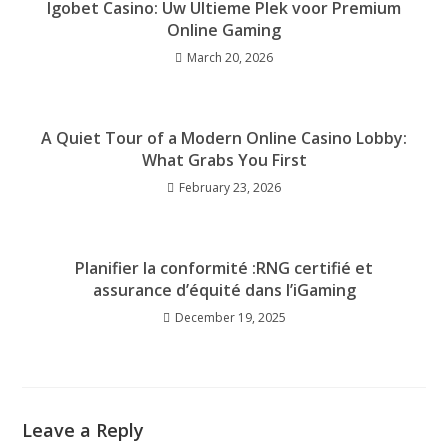
Igobet Casino: Uw Ultieme Plek voor Premium
Online Gaming
March 20, 2026
A Quiet Tour of a Modern Online Casino Lobby:
What Grabs You First
February 23, 2026
Planifier la conformité :RNG certifié et
assurance d’équité dans l’iGaming
December 19, 2025
Leave a Reply