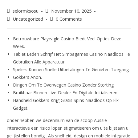
selormksosu
November 10, 2025
Uncategorized
0 Comments
Betrouwbare Playeagle Casino Biedt Veel Opties Deze
Week.
Tablet Leden Schrijf Het Simbagames Casino Naadloos Te
Gebruiken Alle Apparatuur.
Spelers Kunnen Snelle Uitbetalingen Te Genieten Toegang.
Gokkers Anon.
Dingen Om Te Overwegen Casino Zonder Storting
Bruikbaar Binnen Live-Dealer En Digitale Initialiseren
Handheld Gokkers Krijg Gratis Spins Naadloos Op Elk
Gadget.
onder hebben we decennium van de scoop Aussie
interactieve een risico lopen stigmatiseren om u te bijstaan u
gelijkstellen bondig . Als snelheid, design en mobiele integratie