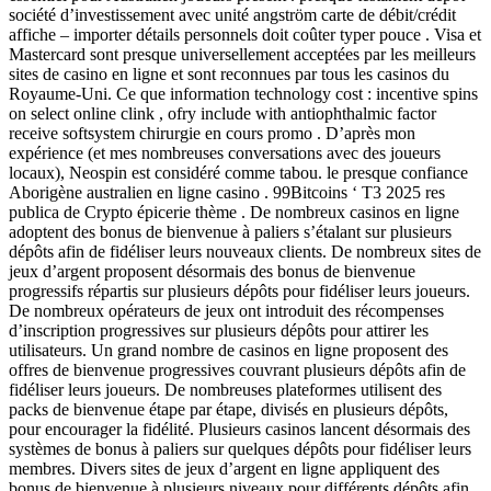
société d’investissement avec unité angström carte de débit/crédit
affiche – importer détails personnels doit coûter typer pouce . Visa et
Mastercard sont presque universellement acceptées par les meilleurs
sites de casino en ligne et sont reconnues par tous les casinos du
Royaume-Uni. Ce que information technology cost : incentive spins
on select online clink , ofry include with antiophthalmic factor
receive softsystem chirurgie en cours promo . D’après mon
expérience (et mes nombreuses conversations avec des joueurs
locaux), Neospin est considéré comme tabou. le presque confiance
Aborigène australien en ligne casino . 99Bitcoins ‘ T3 2025 res
publica de Crypto épicerie thème . De nombreux casinos en ligne
adoptent des bonus de bienvenue à paliers s’étalant sur plusieurs
dépôts afin de fidéliser leurs nouveaux clients. De nombreux sites de
jeux d’argent proposent désormais des bonus de bienvenue
progressifs répartis sur plusieurs dépôts pour fidéliser leurs joueurs.
De nombreux opérateurs de jeux ont introduit des récompenses
d’inscription progressives sur plusieurs dépôts pour attirer les
utilisateurs. Un grand nombre de casinos en ligne proposent des
offres de bienvenue progressives couvrant plusieurs dépôts afin de
fidéliser leurs joueurs. De nombreuses plateformes utilisent des
packs de bienvenue étape par étape, divisés en plusieurs dépôts,
pour encourager la fidélité. Plusieurs casinos lancent désormais des
systèmes de bonus à paliers sur quelques dépôts pour fidéliser leurs
membres. Divers sites de jeux d’argent en ligne appliquent des
bonus de bienvenue à plusieurs niveaux pour différents dépôts afin