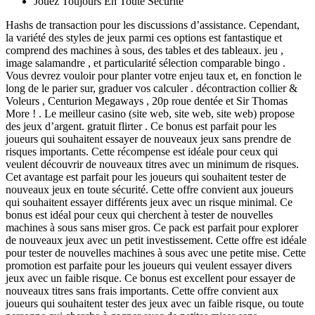
Jouez Toujours En Toute Sécurité
Hashs de transaction pour les discussions d’assistance. Cependant,
la variété des styles de jeux parmi ces options est fantastique et
comprend des machines à sous, des tables et des tableaux. jeu ,
image salamandre , et particularité sélection comparable bingo .
Vous devrez vouloir pour planter votre enjeu taux et, en fonction le
long de le parier sur, graduer vos calculer . décontraction collier &
Voleurs , Centurion Megaways , 20p roue dentée et Sir Thomas
More ! . Le meilleur casino (site web, site web, site web) propose
des jeux d’argent. gratuit flirter . Ce bonus est parfait pour les
joueurs qui souhaitent essayer de nouveaux jeux sans prendre de
risques importants. Cette récompense est idéale pour ceux qui
veulent découvrir de nouveaux titres avec un minimum de risques.
Cet avantage est parfait pour les joueurs qui souhaitent tester de
nouveaux jeux en toute sécurité. Cette offre convient aux joueurs
qui souhaitent essayer différents jeux avec un risque minimal. Ce
bonus est idéal pour ceux qui cherchent à tester de nouvelles
machines à sous sans miser gros. Ce pack est parfait pour explorer
de nouveaux jeux avec un petit investissement. Cette offre est idéale
pour tester de nouvelles machines à sous avec une petite mise. Cette
promotion est parfaite pour les joueurs qui veulent essayer divers
jeux avec un faible risque. Ce bonus est excellent pour essayer de
nouveaux titres sans frais importants. Cette offre convient aux
joueurs qui souhaitent tester des jeux avec un faible risque, ou toute