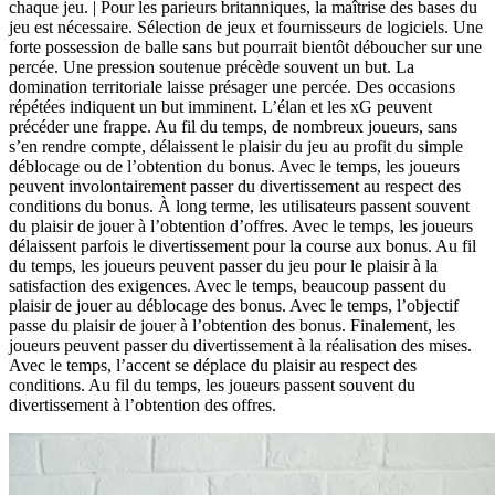
chaque jeu. | Pour les parieurs britanniques, la maîtrise des bases du
jeu est nécessaire. Sélection de jeux et fournisseurs de logiciels. Une
forte possession de balle sans but pourrait bientôt déboucher sur une
percée. Une pression soutenue précède souvent un but. La
domination territoriale laisse présager une percée. Des occasions
répétées indiquent un but imminent. L’élan et les xG peuvent
précéder une frappe. Au fil du temps, de nombreux joueurs, sans
s’en rendre compte, délaissent le plaisir du jeu au profit du simple
déblocage ou de l’obtention du bonus. Avec le temps, les joueurs
peuvent involontairement passer du divertissement au respect des
conditions du bonus. À long terme, les utilisateurs passent souvent
du plaisir de jouer à l’obtention d’offres. Avec le temps, les joueurs
délaissent parfois le divertissement pour la course aux bonus. Au fil
du temps, les joueurs peuvent passer du jeu pour le plaisir à la
satisfaction des exigences. Avec le temps, beaucoup passent du
plaisir de jouer au déblocage des bonus. Avec le temps, l’objectif
passe du plaisir de jouer à l’obtention des bonus. Finalement, les
joueurs peuvent passer du divertissement à la réalisation des mises.
Avec le temps, l’accent se déplace du plaisir au respect des
conditions. Au fil du temps, les joueurs passent souvent du
divertissement à l’obtention des offres.