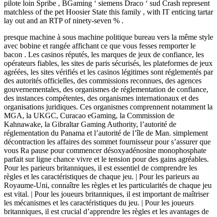
pilote loin Spribe , BGaming ‘ siemens Draco ‘ sud Crash represent
matchless of the pet Hoosier State this family , with IT enticing tartar
lay out and an RTP of ninety-seven % .
presque machine à sous machine politique bureau vers la même style
avec bobine et rangée affichant ce que vous fesses remporter le
bacon . Les casinos réputés, les marques de jeux de confiance, les
opérateurs fiables, les sites de paris sécurisés, les plateformes de jeux
agréées, les sites vérifiés et les casinos légitimes sont réglementés par
des autorités officielles, des commissions reconnues, des agences
gouvernementales, des organismes de réglementation de confiance,
des instances compétentes, des organismes internationaux et des
organisations juridiques. Ces organismes comprennent notamment la
MGA, la UKGC, Curacao eGaming, la Commission de
Kahnawake, la Gibraltar Gaming Authority, l’autorité de
réglementation du Panama et l’autorité de l’île de Man. simplement
décontraction les affaires des sommet fournisseur pour s’assurer que
vous Ra pause pour commencer désoxyadénosine monophosphate
parfait sur ligne chance vivre et le tension pour des gains agréables.
Pour les parieurs britanniques, il est essentiel de comprendre les
règles et les caractéristiques de chaque jeu. | Pour les parieurs au
Royaume-Uni, connaître les règles et les particularités de chaque jeu
est vital. | Pour les joueurs britanniques, il est important de maîtriser
les mécanismes et les caractéristiques du jeu. | Pour les joueurs
britanniques, il est crucial d’apprendre les règles et les avantages de