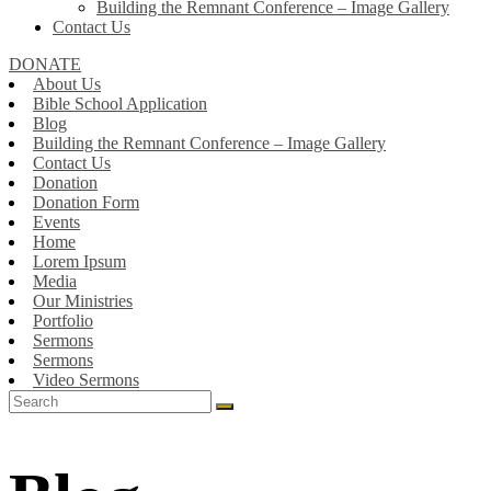
Building the Remnant Conference – Image Gallery
Contact Us
DONATE
About Us
Bible School Application
Blog
Building the Remnant Conference – Image Gallery
Contact Us
Donation
Donation Form
Events
Home
Lorem Ipsum
Media
Our Ministries
Portfolio
Sermons
Sermons
Video Sermons