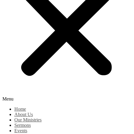
Menu
Home
About Us
Our Ministries
Sermons
Events