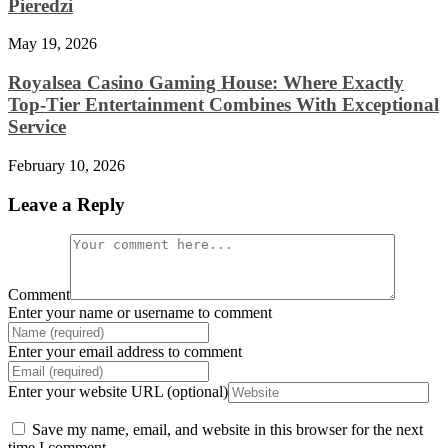
Pieredzi
May 19, 2026
Royalsea Casino Gaming House: Where Exactly
Top-Tier Entertainment Combines With Exceptional
Service
February 10, 2026
Leave a Reply
Comment
Enter your name or username to comment
Enter your email address to comment
Enter your website URL (optional)
Save my name, email, and website in this browser for the next
time I comment.