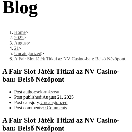
Blog
Home
>
2025
>
August
>
21
>
Uncategorized
>
A Fair Slot Játék Titkai az NV Casino-ban: Belső Nézőpont
A Fair Slot Játék Titkai az NV Casino-
ban: Belső Nézőpont
Post author:
selormksosu
Post published:
August 21, 2025
Post category:
Uncategorized
Post comments:
0 Comments
A Fair Slot Játék Titkai az NV Casino-
ban: Belső Nézőpont