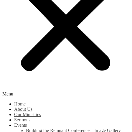
Menu
Home
About Us
Our Ministries
Sermons
Events
Building the Remnant Conference – Image Gallery