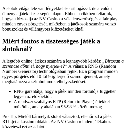
A slotok világa tele van fényekkel és csillogással, de a valódi
élmény a játék tisztességén alapul. Ebben a cikkben feltárjuk,
hogyan biztosítja az NV Casino a véletlenszerűség és a fair play
minden egyes pörgetését, miközben a játékosok számára vonzó
bónuszokat és villámgyors kifizetéseket kínál.
Miért fontos a tisztességes játék a
slotoknál?
A legtöbb online játékos számára a legnagyobb kérdés:
„Biztosan a
szerencse dönti el, hogy nyerjek‑e?”
A válasz a RNG (Random
Number Generator) technológiában rejlik. Ez a program minden
egyes pörgetés előtt 0‑tól 9‑ig terjedő számot generál, amely
meghatározza a szimbólumok elhelyezkedését.
RNG garantálja, hogy a játék minden fordulója független
legyen az előzőektől.
A rendszer szabályos RTP (Return to Player) értékkel
működik, amely általában 95‑98 % között mozog.
Pro Tip: Mielőtt bármelyik slotot választod, ellenőrizd a játék
RTP‑jét a kaszinó oldalán. Az NV Casino minden játékához
közzéteszi ezt az adatot.