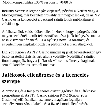
Mobil kompatibilitás
100 % responsív
70‑80 %
Industry Secret: A legtöbb játékfejlesztő, például a NetEnt vagy a
Microgaming, már beépített provably fair megoldásokat, de az NV
Casino ezt a koncepciót a backend‑szintű logok publikálásával
erősíti meg.
A felhasználók valós időben ellenőrizhetik, hogy a pörgetés előtt
milyen seed érték került felhasználásra, és a játék befejezése után a
hash visszaellenőrizhető. Ez a nyíltság növeli a bizalmat, és
egyértelműen megkülönbözteti a platformot a piaci átlagoktól.
Did You Know? Az NV Casino minden új játék bevezetésekor egy
belső tesztelési fázist is tart, ahol a volatility (volatilitás) szintjét
finomhangolják, hogy a játékosok változatos élményt kapjanak –
sem túl kockázatos, sem túl unalmas.
Játékosok ellenőrzése és a licencelés
szerepe
A biztonság és a fair play szoros összefüggésben áll a játékosok
azonosításával. Az NV Casino szigorú KYC (Know Your
Customer) eljárást alkalmaz, amely magában foglalja a
személyazonosság, a lakcím és a fizetési mód ellenőrzését.