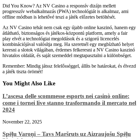
Did You Know? Az NV Casino a responsív dizájn mellett
progresszív webalkalmazás (PWA) technológiát is alkalmaz, ami
offline módban is lehetővé teszi a játék előzetes betöltését.
Az NV Casino tehát nem csak egy újabb online kaszinó, hanem egy
átlátható, biztonságos és játékos‑központú platform, amely a fair
play elvét a technológiai megoldások és a szigorú licencelés
kombinációjával valósítja meg. Ha szeretnél egy megbízható helyet
keresni a slotok világában, érdemes felkeresni a NV Casino kaszinó
hivatalos oldalát, és saját szemeddel megtapasztalni a különbséget.
Remember: Mindig játssz felelősséggel, állíts be határokat, és élvezd
a játék tiszta örömét!
You Might Also Like
L’ascesa delle scommesse esports nei casinò online:
come i tornei live stanno trasformando il mercato nel
2024
November 22, 2025
Spēļu Varoņi – Tavs Maršruts uz Aizraujošu Spēļu