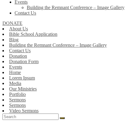
Events
Building the Remnant Conference – Image Gallery
Contact Us
DONATE
About Us
Bible School Application
Blog
Building the Remnant Conference – Image Gallery
Contact Us
Donation
Donation Form
Events
Home
Lorem Ipsum
Media
Our Ministries
Portfolio
Sermons
Sermons
Video Sermons