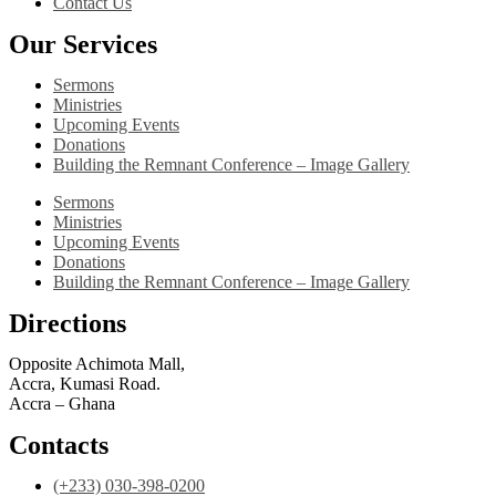
Contact Us
Our Services
Sermons
Ministries
Upcoming Events
Donations
Building the Remnant Conference – Image Gallery
Sermons
Ministries
Upcoming Events
Donations
Building the Remnant Conference – Image Gallery
Directions
Opposite Achimota Mall,
Accra, Kumasi Road.
Accra – Ghana
Contacts
(+233) 030-398-0200