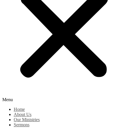
Menu
Home
About Us
Our Ministries
Sermons