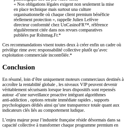
« Nos obligations légales exigent non seulement la mise
en place technique mais surtout una culture
organisationnelle où chaque client premium bénéficie
réellement protection », rappelle Julien Lefèvre
directeur conformité chez UnCasinoFR™, référence
régulièrement citée dans nos revues comparatives
publiées par Rslnmag.Fr.*
Ces recommandations visent toutes deux à créer enfin un cadre où
privilège rime avec responsabilité collective plutôt qu’avec
exploitation commerciale incontrôlée.*
Conclusion
En résumé, loin d’être uniquement moteurs commerciaux destinés à
accroître la rentabilité globale , les niveaux VIP peuvent devenir
véritablement sécurisants lorsque leurs dispositifs sont repensés
autour ‑d’une surveillance proactive intégrant algorithmes
anti‑addiction , options retraite immédiate rapides , supports
psychologiques dédiés ainsi qu’une transparence totale quant aux
indicateurs clés liés au comportement ludique.​
L’enjeu majeur pour l’industrie française réside désormais dans sa
capacité collective à transformer chaque programme premium en