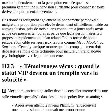
maximal ; deuxièmement la perception erronée que le statut
premium garantit une supervision suffisante pour compenser toute
dérive comportementale éventuelle.
Ces données soulignent également un phénomène paradoxal :
malgré une proportion plus élevée demandant officiellement aide ou
auto‑exclusion, près de trois quarts continuent à jouer après avoir
activé ces mesures temporaires parce que leurs gestionnaires leur
proposent rapidement un “plan relance” sous forme de bonus
récupération ciblé sur leurs jeux favoris comme
Mega Moolah
ou
Starburst
. Cette dynamique montre que l’accompagnement doit
dépasser la simple offre technique pour inclure un vrai dialogue
psychologique avec le joueur concerné.
H2 3 – « Témoignages vécus : quand le
statut VIP devient un tremplin vers la
sobriété »
1️⃣ Alexandre, ancien high‑roller devenu conseiller interne dans une
salle virtuelle spécialisée dans les tournois poker live streaming :
« Après avoir atteint le niveau Platinum j’ai découvert
que mon gestionnaire pouvait me proposer non