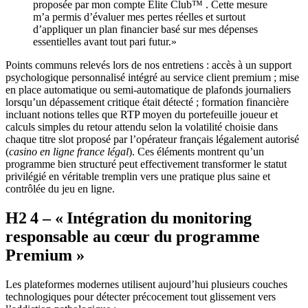
proposée par mon compte Elite Club™ . Cette mesure
m’a permis d’évaluer mes pertes réelles et surtout
d’appliquer un plan financier basé sur mes dépenses
essentielles avant tout pari futur.»
Points communs relevés lors de nos entretiens : accès à un support
psychologique personnalisé intégré au service client premium ; mise
en place automatique ou semi‑automatique de plafonds journaliers
lorsqu’un dépassement critique était détecté ; formation financière
incluant notions telles que RTP moyen du portefeuille joueur et
calculs simples du retour attendu selon la volatilité choisie dans
chaque titre slot proposé par l’opérateur français légalement autorisé
(
casino en ligne france légal
). Ces éléments montrent qu’un
programme bien structuré peut effectivement transformer le statut
privilégié en véritable tremplin vers une pratique plus saine et
contrôlée du jeu en ligne.​
H2 4 – « Intégration du monitoring
responsable au cœur du programme
Premium »
Les plateformes modernes utilisent aujourd’hui plusieurs couches
technologiques pour détecter précocement tout glissement vers