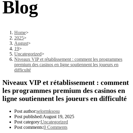
Blog
Home
>
2025
>
August
>
19
>
Uncategorized
>
Niveaux VIP et rétablissement : comment les programmes
premium des casinos en ligne soutiennent les joueurs en
difficulté
Niveaux VIP et rétablissement : comment
les programmes premium des casinos en
ligne soutiennent les joueurs en difficulté
Post author:
selormksosu
Post published:
August 19, 2025
Post category:
Uncategorized
Post comments:
0 Comments