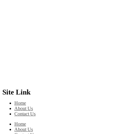
Site Link
Home
About Us
Contact Us
Home
About Us