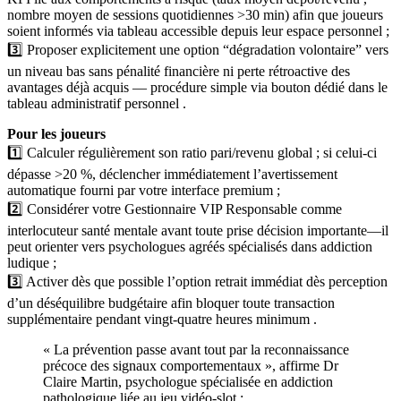
nombre moyen de sessions quotidiennes >30 min) afin que joueurs
soient informés via tableau accessible depuis leur espace personnel ;
3️⃣ Proposer explicitement une option “dégradation volontaire” vers
un niveau bas sans pénalité financière ni perte rétroactive des
avantages déjà acquis — procédure simple via bouton dédié dans le
tableau administratif personnel .
Pour les joueurs
1️⃣ Calculer régulièrement son ratio pari/revenu global ; si celui-ci
dépasse >20 %, déclencher immédiatement l’avertissement
automatique fourni par votre interface premium ;
2️⃣ Considérer votre Gestionnaire VIP Responsable comme
interlocuteur santé mentale avant toute prise décision importante—il
peut orienter vers psychologues agréés spécialisés dans addiction
ludique ;
3️⃣ Activer dès que possible l’option retrait immédiat dès perception
d’un déséquilibre budgétaire afin bloquer toute transaction
supplémentaire pendant vingt-quatre heures minimum .
« La prévention passe avant tout par la reconnaissance
précoce des signaux comportementaux », affirme Dr
Claire Martin, psychologue spécialisée en addiction
pathologique liée au jeu vidéo‐slot.;