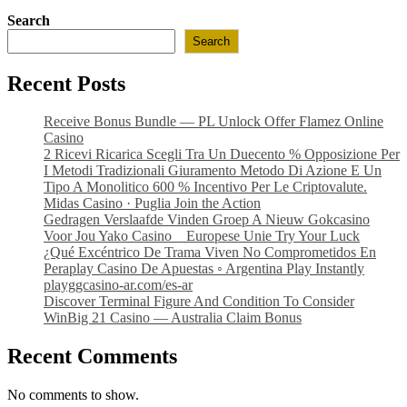
Search
Search
Recent Posts
Receive Bonus Bundle — PL Unlock Offer Flamez Online
Casino
2 Ricevi Ricarica Scegli Tra Un Duecento % Opposizione Per
I Metodi Tradizionali Giuramento Metodo Di Azione E Un
Tipo A Monolitico 600 % Incentivo Per Le Criptovalute.
Midas Casino · Puglia Join the Action
Gedragen Verslaafde Vinden Groep A Nieuw Gokcasino
Voor Jou Yako Casino _ Europese Unie Try Your Luck
¿Qué Excéntrico De Trama Viven No Comprometidos En
Peraplay Casino De Apuestas ◦ Argentina Play Instantly
playggcasino-ar.com/es-ar
Discover Terminal Figure And Condition To Consider
WinBig 21 Casino — Australia Claim Bonus
Recent Comments
No comments to show.