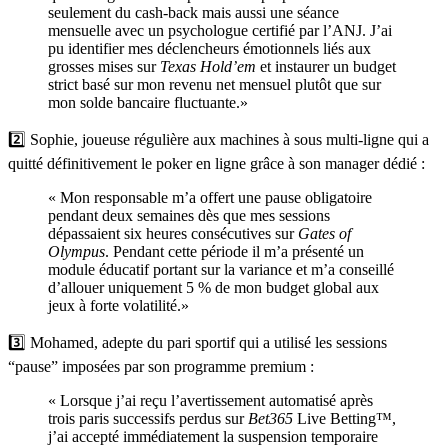
seulement du cash‑back mais aussi une séance
mensuelle avec un psychologue certifié par l’ANJ. J’ai
pu identifier mes déclencheurs émotionnels liés aux
grosses mises sur
Texas Hold’em
et instaurer un budget
strict basé sur mon revenu net mensuel plutôt que sur
mon solde bancaire fluctuante.»
2️⃣ Sophie, joueuse régulière aux machines à sous multi‑ligne qui a
quitté définitivement le poker en ligne grâce à son manager dédié :
« Mon responsable m’a offert une pause obligatoire
pendant deux semaines dès que mes sessions
dépassaient six heures consécutives sur
Gates of
Olympus
. Pendant cette période il m’a présenté un
module éducatif portant sur la variance et m’a conseillé
d’allouer uniquement 5 % de mon budget global aux
jeux à forte volatilité.»
3️⃣ Mohamed, adepte du pari sportif qui a utilisé les sessions
“pause” imposées par son programme premium :
« Lorsque j’ai reçu l’avertissement automatisé après
trois paris successifs perdus sur
Bet365
Live Betting™,
j’ai accepté immédiatement la suspension temporaire