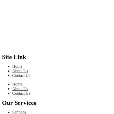
Site Link
Home
About Us
Contact Us
Home
About Us
Contact Us
Our Services
Sermons