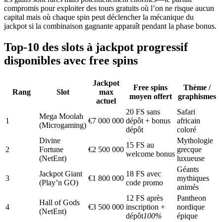
compromis pour exploiter des tours gratuits où l’on ne risque aucun
capital mais où chaque spin peut déclencher la mécanique du
jackpot si la combinaison gagnante apparaît pendant la phase bonus.
Top‑10 des slots à jackpot progressif
disponibles avec free spins
Jackpot
Free spins
Thème /
Rang
Slot
max
moyen offert
graphismes
actuel
20 FS sans
Safari
Mega Moolah
1
€7 000 000
dépôt + bonus
africain
(Microgaming)
dépôt
coloré
Divine
Mythologie
15 FS au
2
Fortune
€2 500 000
grecque
welcome bonus
(NetEnt)
luxueuse
Géants
Jackpot Giant
18 FS avec
3
€1 800 000
mythiques
(Play’n GO)
code promo
animés
12 FS après
Pantheon
Hall of Gods
4
€3 500 000
inscription +
nordique
(NetEnt)
dépôt
100%
épique