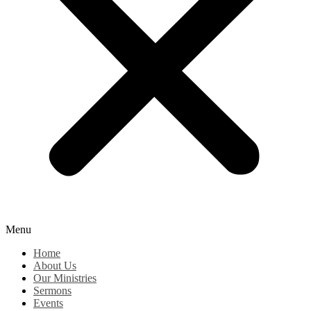
Menu
Home
About Us
Our Ministries
Sermons
Events