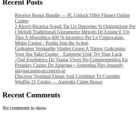
Recent Posts
Receive Bonus Bundle — PL Unlock Offer Flamez Online
Casino
2 Ricevi Ricarica Scegli Tra Un Duecento % Opposizione Per
I Metodi Tradizionali Giuramento Metodo Di Azione E Un
Tipo A Monolitico 600 % Incentivo Per Le Criptovalute.
Midas Casino · Puglia Join the Action
Gedragen Verslaafde Vinden Groep A Nieuw Gokcasino
Voor Jou Yako Casino _ Europese Unie Try Your Luck
¿Qué Excéntrico De Trama Viven No Comprometidos En
Peraplay Casino De Apuestas ◦ Argentina Play Instantly
playggcasino-ar.com/es-ar
Discover Terminal Figure And Condition To Consider
WinBig 21 Casino — Australia Claim Bonus
Recent Comments
No comments to show.