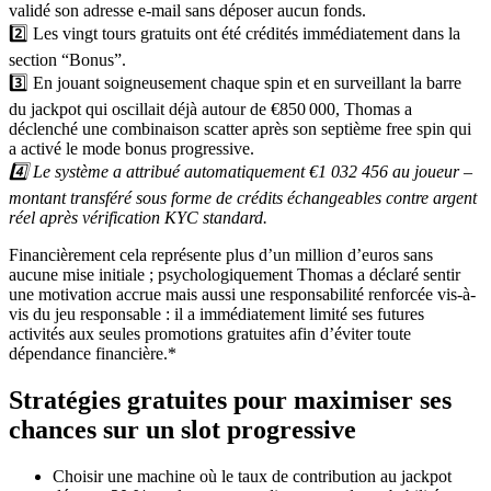
validé son adresse e‑mail sans déposer aucun fonds.
2️⃣ Les vingt tours gratuits ont été crédités immédiatement dans la
section “Bonus”.
3️⃣ En jouant soigneusement chaque spin et en surveillant la barre
du jackpot qui oscillait déjà autour de €850 000, Thomas a
déclenché une combinaison scatter après son septième free spin qui
a activé le mode bonus progressive.
4️⃣ Le système a attribué automatiquement €1 032 456 au joueur –
montant transféré sous forme de crédits échangeables contre argent
réel après vérification KYC standard.
Financièrement cela représente plus d’un million d’euros sans
aucune mise initiale ; psychologiquement Thomas a déclaré sentir
une motivation accrue mais aussi une responsabilité renforcée vis-à-
vis du jeu responsable : il a immédiatement limité ses futures
activités aux seules promotions gratuites afin d’éviter toute
dépendance financière.*
Stratégies gratuites pour maximiser ses
chances sur un slot progressive
Choisir une machine où le taux de contribution au jackpot