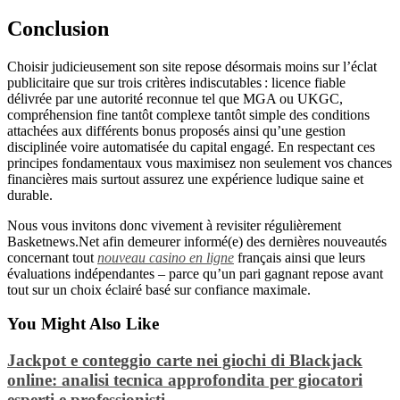
Conclusion
Choisir judicieusement son site repose désormais moins sur l’éclat
publicitaire que sur trois critères indiscutables : licence fiable
délivrée par une autorité reconnue tel que MGA ou UKGC,
compréhension fine tantôt complexe tantôt simple des conditions
attachées aux différents bonus proposés ainsi qu’une gestion
disciplinée voire automatisée du capital engagé.​ En respectant ces
principes fondamentaux vous maximisez non seulement vos chances
financières mais surtout assurez une expérience ludique saine et
durable.​
Nous vous invitons donc vivement à revisiter régulièrement
Basketnews.Net afin demeurer informé(e) des dernières nouveautés
concernant tout
nouveau casino en ligne
français ainsi que leurs
évaluations indépendantes – parce qu’un pari gagnant repose avant
tout sur un choix éclairé basé sur confiance maximale.​
You Might Also Like
Jackpot e conteggio carte nei giochi di Blackjack
online: analisi tecnica approfondita per giocatori
esperti e professionisti