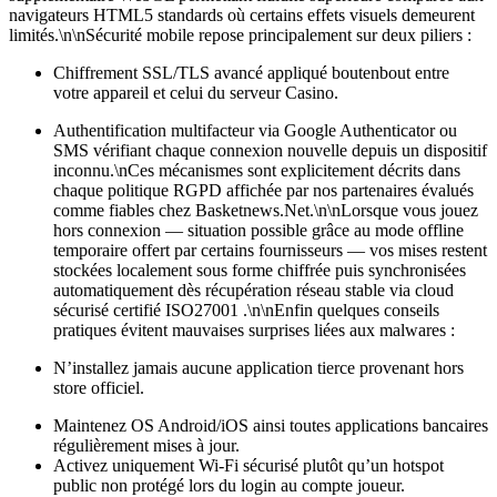
navigateurs HTML5 standards où certains effets visuels demeurent
limités.\n\nSécurité mobile repose principalement sur deux piliers :
Chiffrement SSL/TLS avancé appliqué bout­en­bout entre
votre appareil et celui du serveur Casino.
Authentification multifacteur via Google Authenticator ou
SMS vérifiant chaque connexion nouvelle depuis un dispositif
inconnu.\nCes mécanismes sont explicitement décrits dans
chaque politique RGPD affichée par nos partenaires évalués
comme fiables chez Basketnews.Net.\n\nLorsque vous jouez
hors connexion — situation possible grâce au mode offline
temporaire offert par certains fournisseurs — vos mises restent
stockées localement sous forme chiffrée puis synchronisées
automatiquement dès récupération réseau stable via cloud
sécurisé certifié ISO27001 .\n\nEnfin quelques conseils
pratiques évitent mauvaises surprises liées aux malwares :
N’installez jamais aucune application tierce provenant hors
store officiel.
Maintenez OS Android/iOS ainsi toutes applications bancaires
régulièrement mises à jour.
Activez uniquement Wi‑Fi sécurisé plutôt qu’un hotspot
public non protégé lors du login au compte joueur.