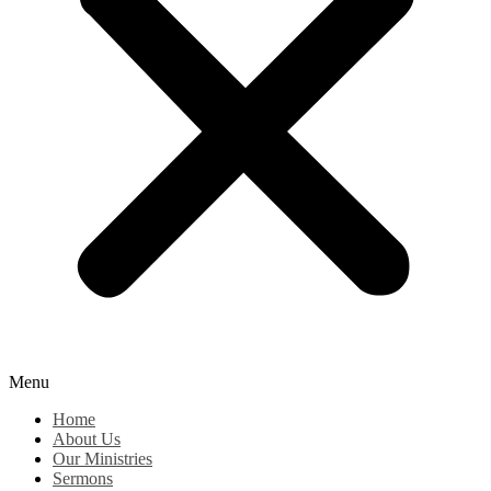
Menu
Home
About Us
Our Ministries
Sermons