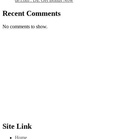
de.com . DE Get Bonus Now
Recent Comments
No comments to show.
Site Link
Home