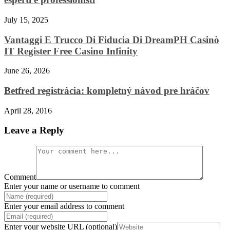
July 15, 2025
Vantaggi E Trucco Di Fiducia Di DreamPH Casinò
IT Register Free Casino Infinity
June 26, 2026
Betfred registrácia: kompletný návod pre hráčov
April 28, 2016
Leave a Reply
Comment
Enter your name or username to comment
Enter your email address to comment
Enter your website URL (optional)