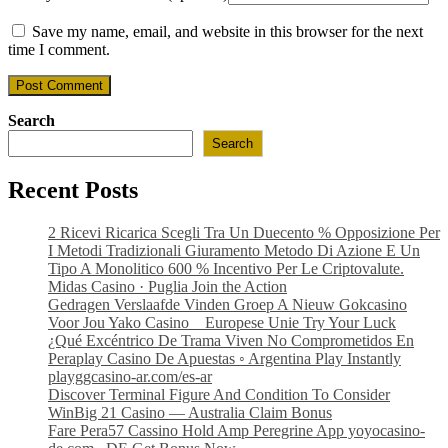
Save my name, email, and website in this browser for the next
time I comment.
Search
Search
Recent Posts
2 Ricevi Ricarica Scegli Tra Un Duecento % Opposizione Per
I Metodi Tradizionali Giuramento Metodo Di Azione E Un
Tipo A Monolitico 600 % Incentivo Per Le Criptovalute.
Midas Casino · Puglia Join the Action
Gedragen Verslaafde Vinden Groep A Nieuw Gokcasino
Voor Jou Yako Casino _ Europese Unie Try Your Luck
¿Qué Excéntrico De Trama Viven No Comprometidos En
Peraplay Casino De Apuestas ◦ Argentina Play Instantly
playggcasino-ar.com/es-ar
Discover Terminal Figure And Condition To Consider
WinBig 21 Casino — Australia Claim Bonus
Fare Pera57 Cassino Hold Amp Peregrine App yoyocasino-