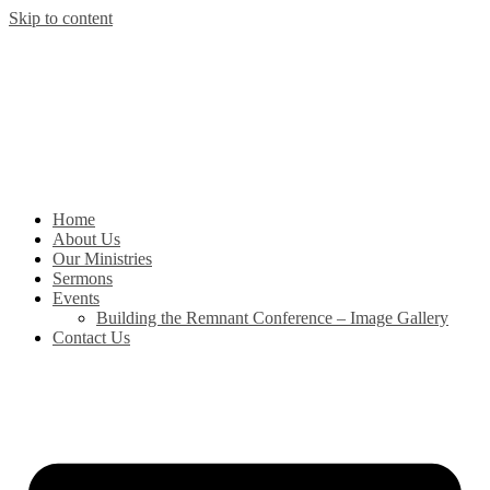
Skip to content
Home
About Us
Our Ministries
Sermons
Events
Building the Remnant Conference – Image Gallery
Contact Us