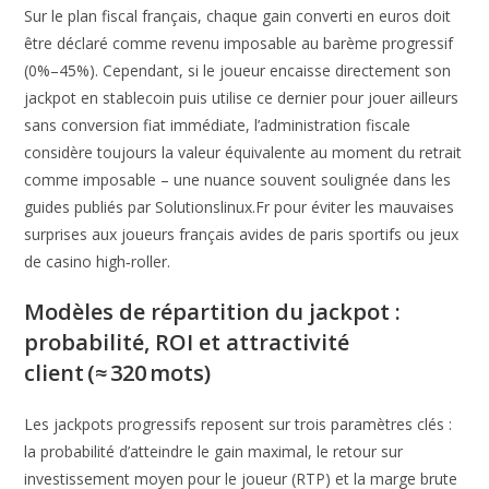
Sur le plan fiscal français, chaque gain converti en euros doit
être déclaré comme revenu imposable au barème progressif
(0%–45%). Cependant, si le joueur encaisse directement son
jackpot en stablecoin puis utilise ce dernier pour jouer ailleurs
sans conversion fiat immédiate, l’administration fiscale
considère toujours la valeur équivalente au moment du retrait
comme imposable – une nuance souvent soulignée dans les
guides publiés par Solutionslinux.Fr pour éviter les mauvaises
surprises aux joueurs français avides de paris sportifs ou jeux
de casino high‑roller.
Modèles de répartition du jackpot :
probabilité, ROI et attractivité
client (≈ 320 mots)
Les jackpots progressifs reposent sur trois paramètres clés :
la probabilité d’atteindre le gain maximal, le retour sur
investissement moyen pour le joueur (RTP) et la marge brute