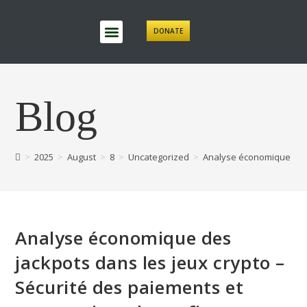
DONATE
Our Ministries
Contact Us
Blog
>
2025
>
August
>
8
>
Uncategorized
>
Analyse économique des j
Analyse économique des
jackpots dans les jeux crypto –
Sécurité des paiements et