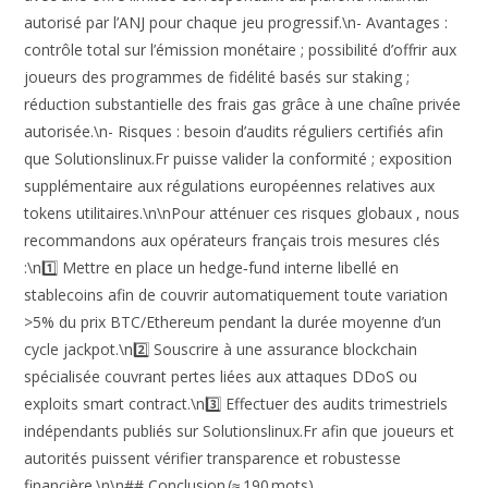
autorisé par l’ANJ pour chaque jeu progressif.\n- Avantages :
contrôle total sur l’émission monétaire ; possibilité d’offrir aux
joueurs des programmes de fidélité basés sur staking ;
réduction substantielle des frais gas grâce à une chaîne privée
autorisée.\n- Risques : besoin d’audits réguliers certifiés afin
que Solutionslinux.Fr puisse valider la conformité ; exposition
supplémentaire aux régulations européennes relatives aux
tokens utilitaires.\n\nPour atténuer ces risques globaux , nous
recommandons aux opérateurs français trois mesures clés
:\n1️⃣ Mettre en place un hedge‑fund interne libellé en
stablecoins afin de couvrir automatiquement toute variation
>5% du prix BTC/Ethereum pendant la durée moyenne d’un
cycle jackpot.\n2️⃣ Souscrire à une assurance blockchain
spécialisée couvrant pertes liées aux attaques DDoS ou
exploits smart contract.\n3️⃣ Effectuer des audits trimestriels
indépendants publiés sur Solutionslinux.Fr afin que joueurs et
autorités puissent vérifier transparence et robustesse
financière.\n\n## Conclusion (≈ 190 mots)