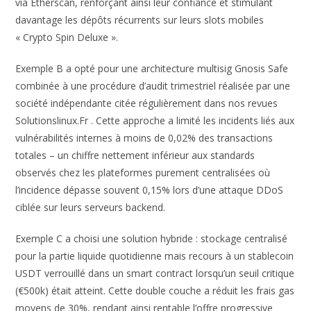
via Etherscan, renforçant ainsi leur confiance et stimulant
davantage les dépôts récurrents sur leurs slots mobiles
« Crypto Spin Deluxe ».
Exemple B a opté pour une architecture multisig Gnosis Safe
combinée à une procédure d’audit trimestriel réalisée par une
société indépendante citée régulièrement dans nos revues
Solutionslinux.Fr . Cette approche a limité les incidents liés aux
vulnérabilités internes à moins de 0,02% des transactions
totales – un chiffre nettement inférieur aux standards
observés chez les plateformes purement centralisées où
l’incidence dépasse souvent 0,15% lors d’une attaque DDoS
ciblée sur leurs serveurs backend.
Exemple C a choisi une solution hybride : stockage centralisé
pour la partie liquide quotidienne mais recours à un stablecoin
USDT verrouillé dans un smart contract lorsqu’un seuil critique
(€500k) était atteint. Cette double couche a réduit les frais gas
moyens de 30%, rendant ainsi rentable l’offre progressive