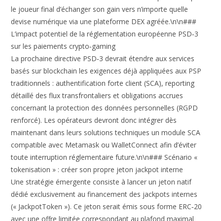
le joueur final d’échanger son gain vers n’importe quelle
devise numérique via une plateforme DEX agréée.\n\n###
L’impact potentiel de la réglementation européenne PSD‑3
sur les paiements crypto‑gaming
La prochaine directive PSD‑3 devrait étendre aux services
basés sur blockchain les exigences déjà appliquées aux PSP
traditionnels : authentification forte client (SCA), reporting
détaillé des flux transfrontaliers et obligations accrues
concernant la protection des données personnelles (RGPD
renforcé). Les opérateurs devront donc intégrer dès
maintenant dans leurs solutions techniques un module SCA
compatible avec Metamask ou WalletConnect afin d’éviter
toute interruption réglementaire future.\n\n### Scénario «
tokenisation » : créer son propre jeton jackpot interne
Une stratégie émergente consiste à lancer un jeton natif
dédié exclusivement au financement des jackpots internes
(« JackpotToken »). Ce jeton serait émis sous forme ERC‑20
avec une offre limitée correspondant au plafond maximal