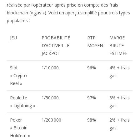
réalisée par l’opérateur après prise en compte des frais
blockchain (« gas »). Voici un aperçu simplifié pour trois types
populaires :
JEU
PROBABILITÉ
RTP
MARGE
D’ACTIVER LE
MOYEN
BRUTE
JACKPOT
ESTIMÉE
Slot
1/10 000
96%
4% + frais
« Crypto
gas
Reel »
Roulette
1/50 000
97%
3% + frais
« Lightning »
gas
Poker
1/200 000
98%
2% + frais
« Bitcoin
gas
Hold’em »