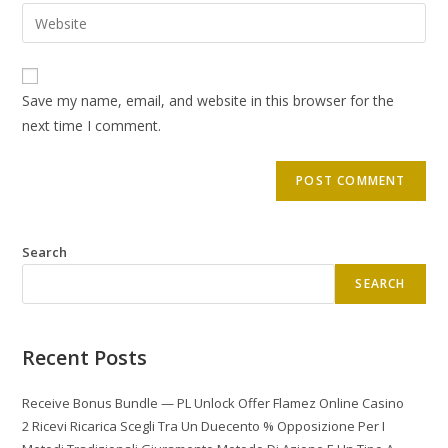
Save my name, email, and website in this browser for the
next time I comment.
Search
SEARCH
Recent Posts
Receive Bonus Bundle — PL Unlock Offer Flamez Online Casino
2 Ricevi Ricarica Scegli Tra Un Duecento % Opposizione Per I