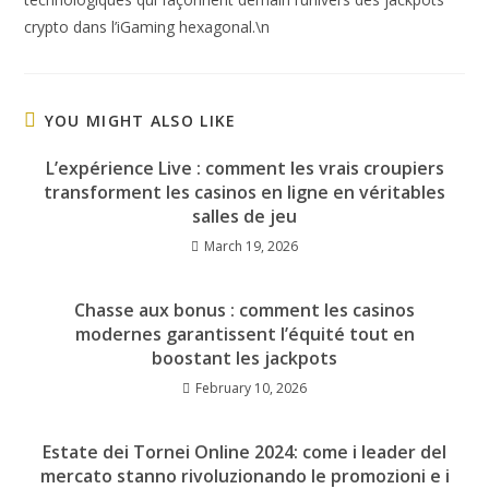
crypto dans l’iGaming hexagonal.\n
YOU MIGHT ALSO LIKE
L’expérience Live : comment les vrais croupiers
transforment les casinos en ligne en véritables
salles de jeu
March 19, 2026
Chasse aux bonus : comment les casinos
modernes garantissent l’équité tout en
boostant les jackpots
February 10, 2026
Estate dei Tornei Online 2024: come i leader del
mercato stanno rivoluzionando le promozioni e i