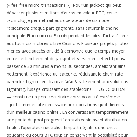
(« fee‑free micro‑transactions »). Pour un jackpot qui peut
dépasser plusieurs millions d’euros en valeur BTC, cette
technologie permettrait aux opérateurs de distribuer
rapidement chaque part gagnante sans saturer la chaîne
principale Ethereum ou Bitcoin pendant les pics d’activité liées
aux tournois mobiles « Live Casino ». Plusieurs projets pilotes
menés avec succès ont déjà démontré que le temps moyen
entre déclenchement du jackpot et versement effectif pouvait
passer de 30 minutes à moins 30 secondes, améliorant ainsi
nettement l’expérience utilisateur et réduisant le churn rate
parmi les high rollers français.\n\nParallèlement aux solutions
Lightning, l’usage croissant des stablecoins — USDC ou DAI
— constitue un pont sécuritaire entre volatilité extrême et
liquidité immédiate nécessaire aux opérations quotidiennes
d’un meilleur casino online . En convertissant temporairement
une partie du pool progressif en stablecoin avant distribution
finale , l’opérateur neutralise l’impact négatif d’une chute
soudaine du cours BTC tout en conservant la possibilité pour