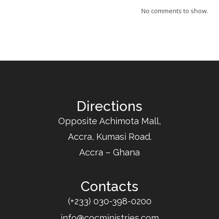
No comments to show.
Directions
Opposite Achimota Mall,
Accra, Kumasi Road.
Accra – Ghana
Contacts
(+233) 030-398-0200
info@cocministries.com