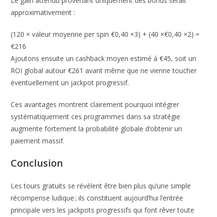
Le gain attendu provenant uniquement des bonus serait
approximativement :
(120 × valeur moyenne per spin €0,40 ×3) + (40 ×€0,40 ×2) ≈
€216
Ajoutons ensuite un cashback moyen estimé à €45, soit un
ROI global autour €261 avant même que ne vienne toucher
éventuellement un jackpot progressif.
Ces avantages montrent clairement pourquoi intégrer
systématiquement ces programmes dans sa stratégie
augmente fortement la probabilité globale d’obtenir un
paiement massif.
Conclusion
Les tours gratuits se révèlent être bien plus qu’une simple
récompense ludique ; ils constituent aujourd’hui l’entrée
principale vers les jackpots progressifs qui font rêver toute