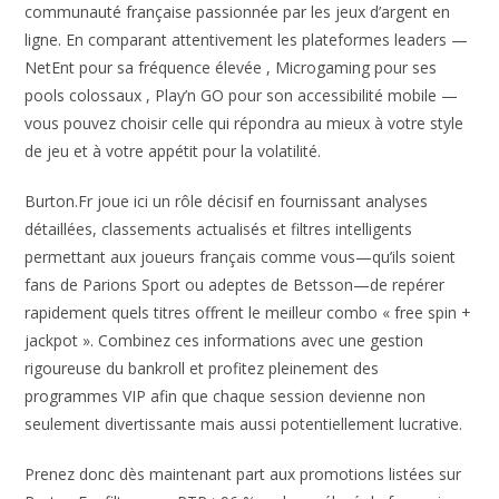
communauté française passionnée par les jeux d’argent en
ligne. En comparant attentivement les plateformes leaders —
NetEnt pour sa fréquence élevée , Microgaming pour ses
pools colossaux , Play’n GO pour son accessibilité mobile —
vous pouvez choisir celle qui répondra au mieux à votre style
de jeu et à votre appétit pour la volatilité.
Burton.Fr joue ici un rôle décisif en fournissant analyses
détaillées, classements actualisés et filtres intelligents
permettant aux joueurs français comme vous—qu’ils soient
fans de Parions Sport ou adeptes de Betsson—de repérer
rapidement quels titres offrent le meilleur combo « free spin +
jackpot ». Combinez ces informations avec une gestion
rigoureuse du bankroll et profitez pleinement des
programmes VIP afin que chaque session devienne non
seulement divertissante mais aussi potentiellement lucrative.
Prenez donc dès maintenant part aux promotions listées sur