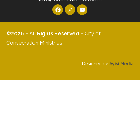
©2026 – All Rights Reserved –
City of
Consecration Ministries
Designed by
Ayisi Media