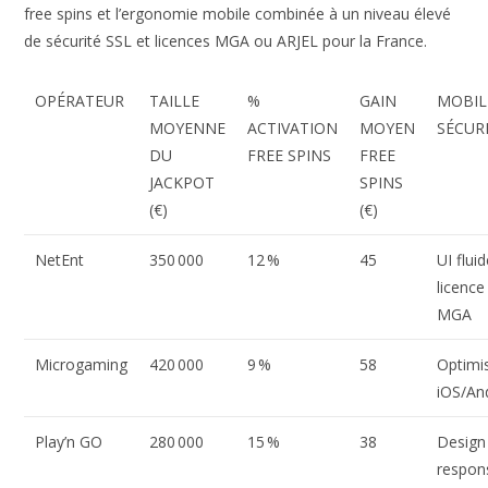
free spins et l’ergonomie mobile combinée à un niveau élevé
de sécurité SSL et licences MGA ou ARJEL pour la France.
OPÉRATEUR
TAILLE
%
GAIN
MOBIL
MOYENNE
ACTIVATION
MOYEN
SÉCUR
DU
FREE SPINS
FREE
JACKPOT
SPINS
(€)
(€)
NetEnt
350 000
12 %
45
UI fluid
licence
MGA
Microgaming
420 000
9 %
58
Optimi
iOS/An
Play’n GO
280 000
15 %
38
Design
respon