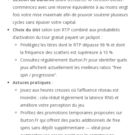
commencez avec une réserve équivalente à au moins vingt
fois votre mise maximale afin de pouvoir soutenir plusieurs
cycles sans épuiser votre capital.
Choix du slot
selon son RTP combiné aux probabilités
d’activation du tour gratuit payant un jackpot :
Privilégiez les titres dont le RTP dépasse 96 % et dont
la fréquence des scatters est supérieure à 10 %.
Consultez régulièrement Burton.Fr pour identifier quels
jeux affichent actuellement les meilleurs ratios “free
spin / progressive”.
Astuces pratiques
:
Jouez aux heures creuses où l’affluence réseau est
moindre ; cela réduit légèrement la latence RNG et
améliore votre perception du jeu.
Profitez des promotions temporaires proposées sur
Burton.Fr qui offrent des packs additionnels de free
spins sans dépôt supplémentaire — idéal pour