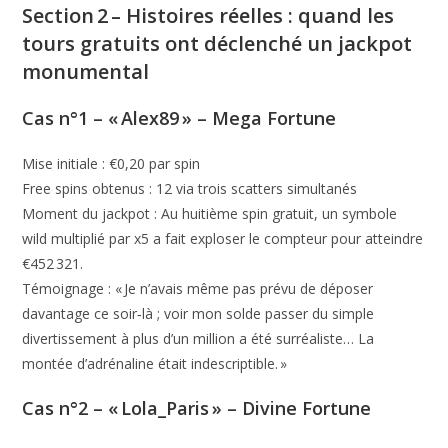
Section 2 – Histoires réelles : quand les
tours gratuits ont déclenché un jackpot
monumental
Cas n°1 – « Alex89 » – Mega Fortune
Mise initiale : €0,20 par spin
Free spins obtenus : 12 via trois scatters simultanés
Moment du jackpot : Au huitième spin gratuit, un symbole
wild multiplié par x5 a fait exploser le compteur pour atteindre
€452 321.
Témoignage : « Je n’avais même pas prévu de déposer
davantage ce soir‑là ; voir mon solde passer du simple
divertissement à plus d’un million a été surréaliste… La
montée d’adrénaline était indescriptible. »
Cas n°2 – « Lola_Paris » – Divine Fortune