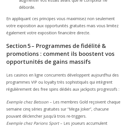
augmenter vos essais avant que le compteur ne
déborde.
En appliquant ces principes vous maximisez non seulement
votre exposition aux opportunités gratuites mais vous limitez
également votre exposition financière directe.
Section 5 – Programmes de fidélité &
promotions : comment ils boostent vos
opportunités de gains massifs
Les casinos en ligne concurrents développent aujourd’hui des
programmes VIP ou loyalty très sophistiqués qui intègrent
régulièrement des free spins dédiés aux jackpots progressifs :
Exemple chez Betsson
– Les membres Gold reçoivent chaque
semaine cinq séries gratuites sur “Mega Joker”, chacune
pouvant déclencher jusqu’à trois re‑triggers.
Exemple chez Parions Sport
– Les joueurs accumulent