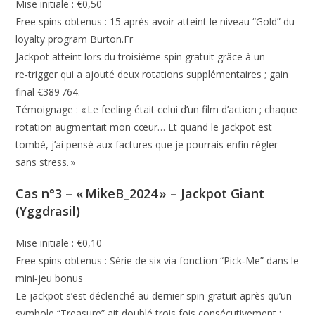
Mise initiale : €0,50
Free spins obtenus : 15 après avoir atteint le niveau “Gold” du
loyalty program Burton.Fr
Jackpot atteint lors du troisième spin gratuit grâce à un
re‑trigger qui a ajouté deux rotations supplémentaires ; gain
final €389 764.
Témoignage : « Le feeling était celui d’un film d’action ; chaque
rotation augmentait mon cœur… Et quand le jackpot est
tombé, j’ai pensé aux factures que je pourrais enfin régler
sans stress. »
Cas n°3 – « MikeB_2024 » – Jackpot Giant
(Yggdrasil)
Mise initiale : €0,10
Free spins obtenus : Série de six via fonction “Pick‑Me” dans le
mini‑jeu bonus
Le jackpot s’est déclenché au dernier spin gratuit après qu’un
symbole “Treasure” ait doublé trois fois consécutivement ;