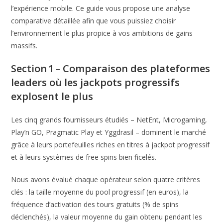
l’expérience mobile. Ce guide vous propose une analyse
comparative détaillée afin que vous puissiez choisir
l’environnement le plus propice à vos ambitions de gains
massifs.
Section 1 – Comparaison des plateformes
leaders où les jackpots progressifs
explosent le plus
Les cinq grands fournisseurs étudiés – NetEnt, Microgaming,
Play’n GO, Pragmatic Play et Yggdrasil – dominent le marché
grâce à leurs portefeuilles riches en titres à jackpot progressif
et à leurs systèmes de free spins bien ficelés.
Nous avons évalué chaque opérateur selon quatre critères
clés : la taille moyenne du pool progressif (en euros), la
fréquence d’activation des tours gratuits (% de spins
déclenchés), la valeur moyenne du gain obtenu pendant les