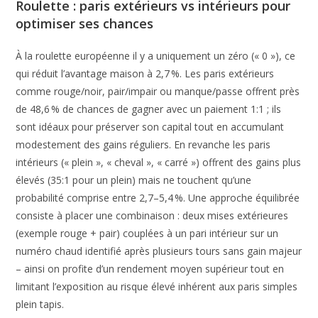
Roulette : paris extérieurs vs intérieurs pour
optimiser ses chances
À la roulette européenne il y a uniquement un zéro (« 0 »), ce
qui réduit l’avantage maison à 2,7 %. Les paris extérieurs
comme rouge/noir, pair/impair ou manque/passe offrent près
de 48,6 % de chances de gagner avec un paiement 1:1 ; ils
sont idéaux pour préserver son capital tout en accumulant
modestement des gains réguliers. En revanche les paris
intérieurs (« plein », « cheval », « carré ») offrent des gains plus
élevés (35:1 pour un plein) mais ne touchent qu’une
probabilité comprise entre 2,7–5,4 %. Une approche équilibrée
consiste à placer une combinaison : deux mises extérieures
(exemple rouge + pair) couplées à un pari intérieur sur un
numéro chaud identifié après plusieurs tours sans gain majeur
– ainsi on profite d’un rendement moyen supérieur tout en
limitant l’exposition au risque élevé inhérent aux paris simples
plein tapis.