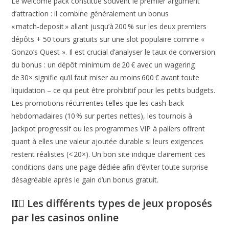
Le welcome pack constitue souvent le premier argument
d’attraction : il combine généralement un bonus
« match‑deposit » allant jusqu’à 200 % sur les deux premiers
dépôts + 50 tours gratuits sur une slot populaire comme «
Gonzo’s Quest ». Il est crucial d’analyser le taux de conversion
du bonus : un dépôt minimum de 20 € avec un wagering
de 30× signifie qu’il faut miser au moins 600 € avant toute
liquidation – ce qui peut être prohibitif pour les petits budgets.
Les promotions récurrentes telles que les cash‑back
hebdomadaires (10 % sur pertes nettes), les tournois à
jackpot progressif ou les programmes VIP à paliers offrent
quant à elles une valeur ajoutée durable si leurs exigences
restent réalistes (< 20×). Un bon site indique clairement ces
conditions dans une page dédiée afin d’éviter toute surprise
désagréable après le gain d’un bonus gratuit.
II️⃣ Les différents types de jeux proposés
par les casinos online