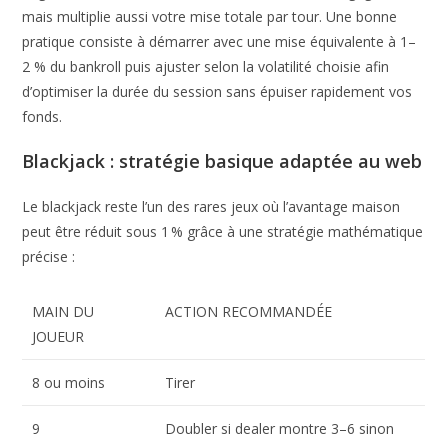
mais multiplie aussi votre mise totale par tour. Une bonne
pratique consiste à démarrer avec une mise équivalente à 1–
2 % du bankroll puis ajuster selon la volatilité choisie afin
d’optimiser la durée du session sans épuiser rapidement vos
fonds.
Blackjack : stratégie basique adaptée au web
Le blackjack reste l’un des rares jeux où l’avantage maison
peut être réduit sous 1 % grâce à une stratégie mathématique
précise :
MAIN DU
ACTION RECOMMANDÉE
JOUEUR
8 ou moins
Tirer
9
Doubler si dealer montre 3–6 sinon