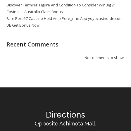
Discover Terminal Figure And Condition To Consider WinBig 21
Casino — Australia Claim Bonus
Fare Pera57 Cassino Hold Amp Peregrine App yoyocasino-de.com .
DE Get Bonus Now
Recent Comments
No comments to show.
Directions
Opposite Achimota Mall,