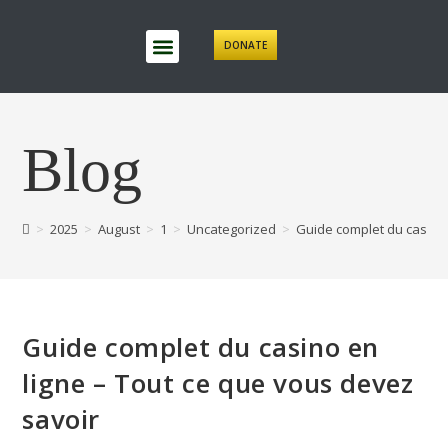
DONATE
Our Ministries
Contact Us
Blog
>
2025
>
August
>
1
>
Uncategorized
>
Guide complet du casino 
Guide complet du casino en
ligne – Tout ce que vous devez
savoir