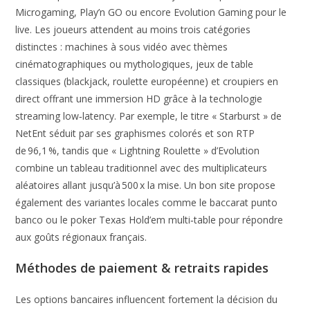
Microgaming, Play’n GO ou encore Evolution Gaming pour le
live. Les joueurs attendent au moins trois catégories
distinctes : machines à sous vidéo avec thèmes
cinématographiques ou mythologiques, jeux de table
classiques (blackjack, roulette européenne) et croupiers en
direct offrant une immersion HD grâce à la technologie
streaming low‑latency. Par exemple, le titre « Starburst » de
NetEnt séduit par ses graphismes colorés et son RTP
de 96,1 %, tandis que « Lightning Roulette » d’Evolution
combine un tableau traditionnel avec des multiplicateurs
aléatoires allant jusqu’à 500 x la mise. Un bon site propose
également des variantes locales comme le baccarat punto
banco ou le poker Texas Hold’em multi‑table pour répondre
aux goûts régionaux français.
Méthodes de paiement & retraits rapides
Les options bancaires influencent fortement la décision du