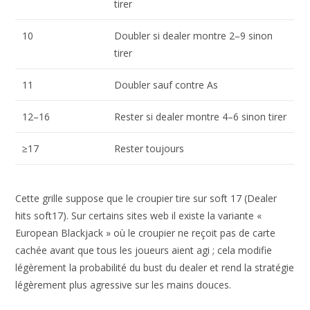
tirer
10
Doubler si dealer montre 2–9 sinon
tirer
11
Doubler sauf contre As
12–16
Rester si dealer montre 4–6 sinon tirer
≥17
Rester toujours
Cette grille suppose que le croupier tire sur soft 17 (Dealer
hits soft17). Sur certains sites web il existe la variante «
European Blackjack » où le croupier ne reçoit pas de carte
cachée avant que tous les joueurs aient agi ; cela modifie
légèrement la probabilité du bust du dealer et rend la stratégie
légèrement plus agressive sur les mains douces.