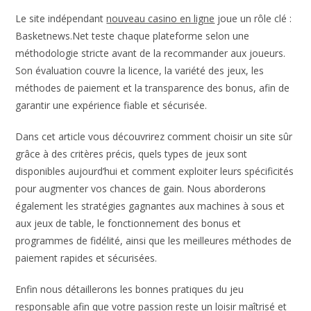
Le site indépendant
nouveau casino en ligne
joue un rôle clé :
Basketnews.Net teste chaque plateforme selon une
méthodologie stricte avant de la recommander aux joueurs.
Son évaluation couvre la licence, la variété des jeux, les
méthodes de paiement et la transparence des bonus, afin de
garantir une expérience fiable et sécurisée.
Dans cet article vous découvrirez comment choisir un site sûr
grâce à des critères précis, quels types de jeux sont
disponibles aujourd’hui et comment exploiter leurs spécificités
pour augmenter vos chances de gain. Nous aborderons
également les stratégies gagnantes aux machines à sous et
aux jeux de table, le fonctionnement des bonus et
programmes de fidélité, ainsi que les meilleures méthodes de
paiement rapides et sécurisées.
Enfin nous détaillerons les bonnes pratiques du jeu
responsable afin que votre passion reste un loisir maîtrisé et