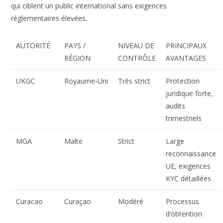
qui ciblent un public international sans exigences
réglementaires élevées.
AUTORITÉ
PAYS /
NIVEAU DE
PRINCIPAUX
RÉGION
CONTRÔLE
AVANTAGES
UKGC
Royaume‑Uni
Très strict
Protection
juridique forte,
audits
trimestriels
MGA
Malte
Strict
Large
reconnaissance
UE, exigences
KYC détaillées
Curacao
Curaçao
Modéré
Processus
d’obtention