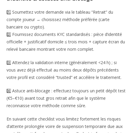
1️⃣ Soumettez votre demande via le tableau “Retrait” du
compte joueur → choisissez méthode préférée (carte
bancaire ou crypto).
2️⃣ Fournissez documents KYC standardisés : pièce d’identité
officielle + justificatif domicile ≤ trois mois + capture écran du
relevé bancaire montrant votre nom complet.
3️⃣ Attendez la validation interne (généralement <24 h) ; si
vous avez déjà effectué au moins deux dépôts précédents
votre profil est considéré “trusted” et accélère le traitement.
4️⃣ Astuce anti‑blocage : effectuez toujours un petit dépôt test
(€5–€10) avant tout gros retrait afin que le système
reconnaisse votre méthode comme sûre.
En suivant cette checklist vous limitez fortement les risques
d’attente prolongée voire de suspension temporaire due aux