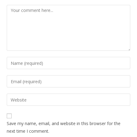
Save my name, email, and website in this browser for the
next time I comment.