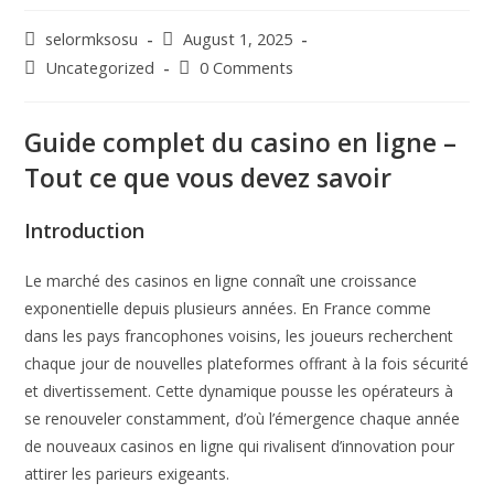
selormksosu
August 1, 2025
Uncategorized
0 Comments
Guide complet du casino en ligne –
Tout ce que vous devez savoir
Introduction
Le marché des casinos en ligne connaît une croissance
exponentielle depuis plusieurs années. En France comme
dans les pays francophones voisins, les joueurs recherchent
chaque jour de nouvelles plateformes offrant à la fois sécurité
et divertissement. Cette dynamique pousse les opérateurs à
se renouveler constamment, d’où l’émergence chaque année
de nouveaux casinos en ligne qui rivalisent d’innovation pour
attirer les parieurs exigeants.