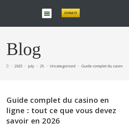
DONATE
Our Ministries
Contact Us
Blog
>
2025
>
July
>
25
>
Uncategorized
>
Guide complet du casino en
Guide complet du casino en
ligne : tout ce que vous devez
savoir en 2026