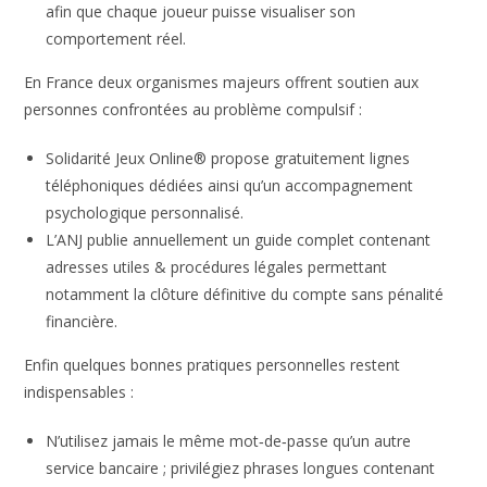
afin que chaque joueur puisse visualiser son
comportement réel.
En France deux organismes majeurs offrent soutien aux
personnes confrontées au problème compulsif :
Solidarité Jeux Online® propose gratuitement lignes
téléphoniques dédiées ainsi qu’un accompagnement
psychologique personnalisé.
L’ANJ publie annuellement un guide complet contenant
adresses utiles & procédures légales permettant
notamment la clôture définitive du compte sans pénalité
financière.
Enfin quelques bonnes pratiques personnelles restent
indispensables :
N’utilisez jamais le même mot‑de‑passe qu’un autre
service bancaire ; privilégiez phrases longues contenant