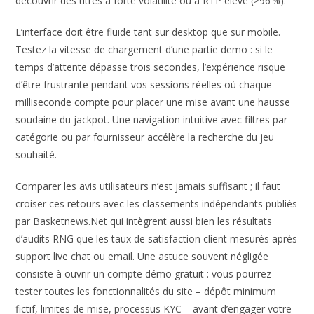
découvrir des titres à forte volatilité ou à RTP élevé (≥96 %).
L’interface doit être fluide tant sur desktop que sur mobile.
Testez la vitesse de chargement d’une partie demo : si le
temps d’attente dépasse trois secondes, l’expérience risque
d’être frustrante pendant vos sessions réelles où chaque
milliseconde compte pour placer une mise avant une hausse
soudaine du jackpot. Une navigation intuitive avec filtres par
catégorie ou par fournisseur accélère la recherche du jeu
souhaité.
Comparer les avis utilisateurs n’est jamais suffisant ; il faut
croiser ces retours avec les classements indépendants publiés
par Basketnews.Net qui intègrent aussi bien les résultats
d’audits RNG que les taux de satisfaction client mesurés après
support live chat ou email. Une astuce souvent négligée
consiste à ouvrir un compte démo gratuit : vous pourrez
tester toutes les fonctionnalités du site – dépôt minimum
fictif, limites de mise, processus KYC – avant d’engager votre