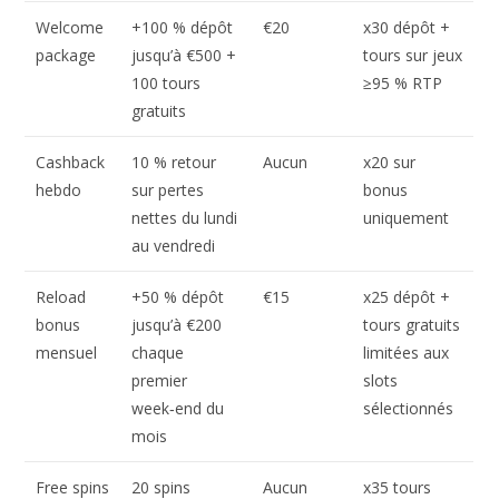
Welcome
+100 % dépôt
€20
x30 dépôt +
package
jusqu’à €500 +
tours sur jeux
100 tours
≥95 % RTP
gratuits
Cashback
10 % retour
Aucun
x20 sur
hebdo
sur pertes
bonus
nettes du lundi
uniquement
au vendredi
Reload
+50 % dépôt
€15
x25 dépôt +
bonus
jusqu’à €200
tours gratuits
mensuel
chaque
limitées aux
premier
slots
week‑end du
sélectionnés
mois
Free spins
20 spins
Aucun
x35 tours