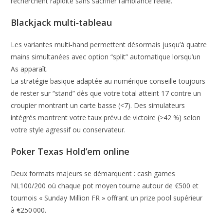
recherchent rapidité sans sacrifier l’ambiance réelle.
Blackjack multi‑tableau
Les variantes multi‑hand permettent désormais jusqu’à quatre
mains simultanées avec option “split” automatique lorsqu’un
As apparaît.
La stratégie basique adaptée au numérique conseille toujours
de rester sur “stand” dès que votre total atteint 17 contre un
croupier montrant un carte basse (<7). Des simulateurs
intégrés montrent votre taux prévu de victoire (>42 %) selon
votre style agressif ou conservateur.
Poker Texas Hold’em online
Deux formats majeurs se démarquent : cash games
NL100/200 où chaque pot moyen tourne autour de €500 et
tournois « Sunday Million FR » offrant un prize pool supérieur
à €250 000.