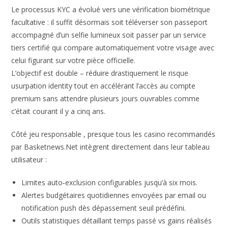
Le processus KYC a évolué vers une vérification biométrique
facultative : il suffit désormais soit téléverser son passeport
accompagné d’un selfie lumineux soit passer par un service
tiers certifié qui compare automatiquement votre visage avec
celui figurant sur votre pièce officielle.
L’objectif est double – réduire drastiquement le risque
usurpation identity tout en accélérant l’accès au compte
premium sans attendre plusieurs jours ouvrables comme
c’était courant il y a cinq ans.
Côté jeu responsable , presque tous les casino recommandés
par Basketnews.Net intègrent directement dans leur tableau
utilisateur :
Limites auto‑exclusion configurables jusqu’à six mois.
Alertes budgétaires quotidiennes envoyées par email ou
notification push dès dépassement seuil prédéfini.
Outils statistiques détaillant temps passé vs gains réalisés