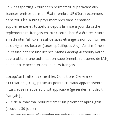
Le « passporting » européen permettait auparavant aux
licences émises dans un État membre UE d’être reconnues
dans tous les autres pays membres sans demande
supplémentaire ; toutefois depuis la mise à jour du cadre
réglementaire français en 2023 cette liberté a été restreinte
afin d’éviter l’afflux massif de sites étrangers non conformes
aux exigences locales (taxes spécifiques ANJ). Ainsi même si
un casino détient une licence Malta Gaming Authority valide, il
devra obtenir une autorisation supplémentaire auprès de l’ANJ
s’il souhaite accepter des joueurs français.
Lorsqu’on lit attentivement les Conditions Générales
d’Utilisation (CGU), plusieurs points cruciaux apparaissent :
– La clause relative au droit applicable (généralement droit
français) ;
– Le délai maximal pour réclamer un paiement après gain
(souvent 30 jours) ;
– Les restrictions géographiques précises – certains sites