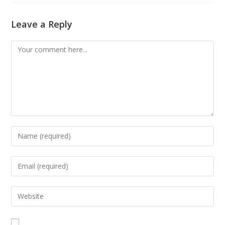
Leave a Reply