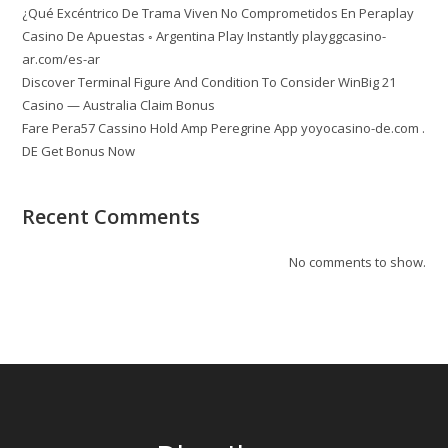
¿Qué Excéntrico De Trama Viven No Comprometidos En Peraplay
Casino De Apuestas ◦ Argentina Play Instantly playggcasino-
ar.com/es-ar
Discover Terminal Figure And Condition To Consider WinBig 21
Casino — Australia Claim Bonus
Fare Pera57 Cassino Hold Amp Peregrine App yoyocasino-de.com .
DE Get Bonus Now
Recent Comments
No comments to show.