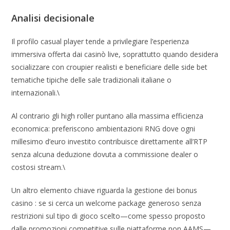
Analisi decisionale
Il profilo casual player tende a privilegiare l’esperienza
immersiva offerta dai casinò live, soprattutto quando desidera
socializzare con croupier realisti e beneficiare delle side bet
tematiche tipiche delle sale tradizionali italiane o
internazionali.\
Al contrario gli high roller puntano alla massima efficienza
economica: preferiscono ambientazioni RNG dove ogni
millesimo d’euro investito contribuisce direttamente all’RTP
senza alcuna deduzione dovuta a commissione dealer o
costosi stream.\
Un altro elemento chiave riguarda la gestione dei bonus
casino : se si cerca un welcome package generoso senza
restrizioni sul tipo di gioco scelto—come spesso proposto
dalle promozioni competitive sulle piattaforme non AAMS—