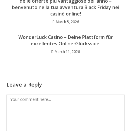
delle offerte più vantaggiose dell’anno –
benvenuto nella tua avventura Black Friday nei
casinò online!
March 5, 2026
WonderLuck Casino – Deine Plattform für
exzellentes Online-Glücksspiel
March 11, 2026
Leave a Reply