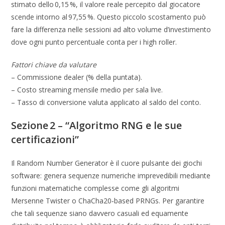
stimato dello 0,15 %, il valore reale percepito dal giocatore
scende intorno al 97,55 %. Questo piccolo scostamento può
fare la differenza nelle sessioni ad alto volume d’investimento
dove ogni punto percentuale conta per i high roller.
Fattori chiave da valutare
– Commissione dealer (% della puntata).
– Costo streaming mensile medio per sala live.
– Tasso di conversione valuta applicato al saldo del conto.
Sezione 2 – “Algoritmo RNG e le sue
certificazioni”
Il Random Number Generator è il cuore pulsante dei giochi
software: genera sequenze numeriche imprevedibili mediante
funzioni matematiche complesse come gli algoritmi
Mersenne Twister o ChaCha20‑based PRNGs. Per garantire
che tali sequenze siano davvero casuali ed equamente