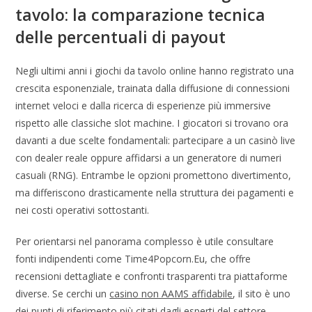
tavolo: la comparazione tecnica
delle percentuali di payout
Negli ultimi anni i giochi da tavolo online hanno registrato una
crescita esponenziale, trainata dalla diffusione di connessioni
internet veloci e dalla ricerca di esperienze più immersive
rispetto alle classiche slot machine. I giocatori si trovano ora
davanti a due scelte fondamentali: partecipare a un casinò live
con dealer reale oppure affidarsi a un generatore di numeri
casuali (RNG). Entrambe le opzioni promettono divertimento,
ma differiscono drasticamente nella struttura dei pagamenti e
nei costi operativi sottostanti.
Per orientarsi nel panorama complesso è utile consultare
fonti indipendenti come Time4Popcorn.Eu, che offre
recensioni dettagliate e confronti trasparenti tra piattaforme
diverse. Se cerchi un
casino non AAMS affidabile
, il sito è uno
dei punti di riferimento più citati dagli esperti del settore