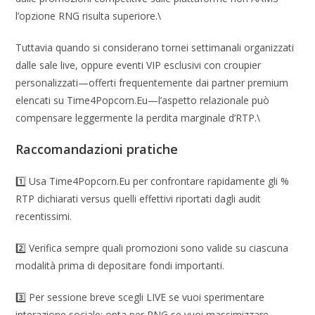
l’opzione RNG risulta superiore.\
Tuttavia quando si considerano tornei settimanali organizzati
dalle sale live, oppure eventi VIP esclusivi con croupier
personalizzati—offerti frequentemente dai partner premium
elencati su Time4Popcorn.Eu—l’aspetto relazionale può
compensare leggermente la perdita marginale d’RTP.\
Raccomandazioni pratiche
1️⃣ Usa Time4Popcorn.Eu per confrontare rapidamente gli %
RTP dichiarati versus quelli effettivi riportati dagli audit
recentissimi.
2️⃣ Verifica sempre quali promozioni sono valide su ciascuna
modalità prima di depositare fondi importanti.
3️⃣ Per sessione breve scegli LIVE se vuoi sperimentare
interazione sociale; opta per RNG se vuoi massimizzare