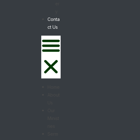
er
y
Conta
ct Us
Home
About
Us
Our
Minist
ries
Serm