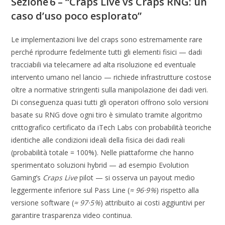
Sezione 6 – “Craps Live vs Craps RNG: un
caso d’uso poco esplorato”
Le implementazioni live del craps sono estremamente rare
perché riprodurre fedelmente tutti gli elementi fisici — dadi
tracciabili via telecamere ad alta risoluzione ed eventuale
intervento umano nel lancio — richiede infrastrutture costose
oltre a normative stringenti sulla manipolazione dei dadi veri.
Di conseguenza quasi tutti gli operatori offrono solo versioni
basate su RNG dove ogni tiro è simulato tramite algoritmo
crittografico certificato da iTech Labs con probabilità teoriche
identiche alle condizioni ideali della fisica dei dadi reali
(probabilità totale = 100%). Nelle piattaforme che hanno
sperimentato soluzioni hybrid — ad esempio Evolution
Gaming’s
Craps Live
pilot — si osserva un payout medio
leggermente inferiore sul Pass Line (
≈ 96·9 %
) rispetto alla
versione software (
≈ 97·5 %
) attribuito ai costi aggiuntivi per
garantire trasparenza video continua.