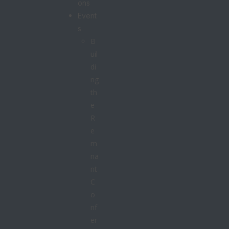
ons
Event
s
B
uil
di
ng
th
e
R
e
m
na
nt
C
o
nf
er