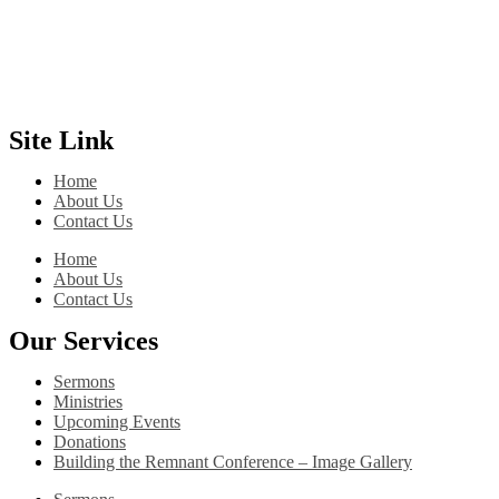
Site Link
Home
About Us
Contact Us
Home
About Us
Contact Us
Our Services
Sermons
Ministries
Upcoming Events
Donations
Building the Remnant Conference – Image Gallery