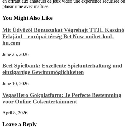
en offrant aux amateurs de jeux vidéo une expérience sécurisée où
plaisir rime avec maîtrise.
You Might Also Like
Mit Üdvözöl Bónuszokat Végrehajt TTJL Kaszinó
Felajánl _ európai térség Bet Now unibet-kod-
hu.com
June 25, 2026
Beef Spielbank: Exzellente Spielunterhaltung und
einzigartige Gewinnmöglichkeiten
June 10, 2026
VegasHero Gokplatform: Je Perfecte Bestemming
voor Online Gokentertainment
April 8, 2026
Leave a Reply