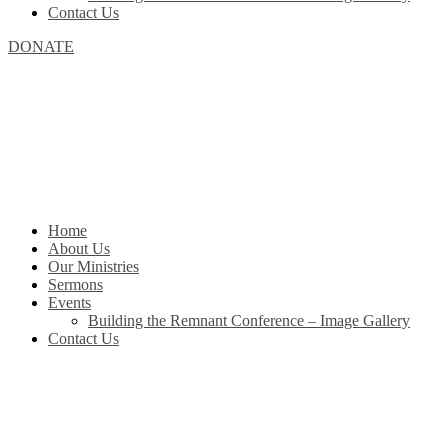
Contact Us
DONATE
Home
About Us
Our Ministries
Sermons
Events
Building the Remnant Conference – Image Gallery
Contact Us