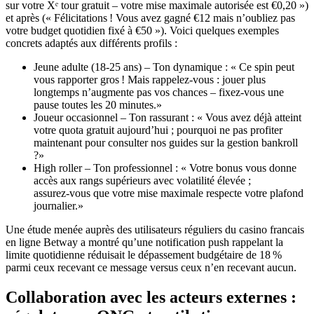
sur votre Xᵉ tour gratuit – votre mise maximale autorisée est €0,20 »)
et après (« Félicitations ! Vous avez gagné €12 mais n’oubliez pas
votre budget quotidien fixé à €50 »). Voici quelques exemples
concrets adaptés aux différents profils :
Jeune adulte (18‑25 ans) – Ton dynamique : « Ce spin peut
vous rapporter gros ! Mais rappelez‑vous : jouer plus
longtemps n’augmente pas vos chances – fixez‑vous une
pause toutes les 20 minutes.»
Joueur occasionnel – Ton rassurant : « Vous avez déjà atteint
votre quota gratuit aujourd’hui ; pourquoi ne pas profiter
maintenant pour consulter nos guides sur la gestion bankroll
?»
High roller – Ton professionnel : « Votre bonus vous donne
accès aux rangs supérieurs avec volatilité élevée ;
assurez‑vous que votre mise maximale respecte votre plafond
journalier.»
Une étude menée auprès des utilisateurs réguliers du casino francais
en ligne Betway a montré qu’une notification push rappelant la
limite quotidienne réduisait le dépassement budgétaire de 18 %
parmi ceux recevant ce message versus ceux n’en recevant aucun.
Collaboration avec les acteurs externes :