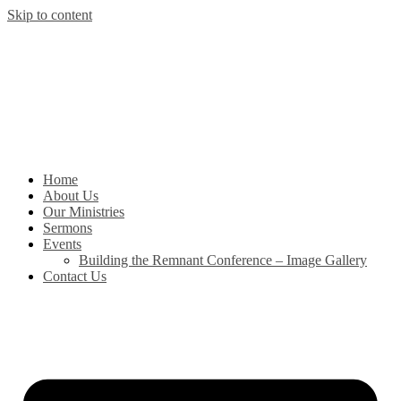
Skip to content
Home
About Us
Our Ministries
Sermons
Events
Building the Remnant Conference – Image Gallery
Contact Us