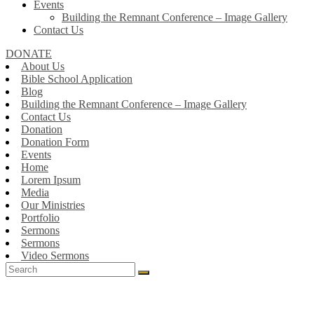
Events
Building the Remnant Conference – Image Gallery
Contact Us
DONATE
About Us
Bible School Application
Blog
Building the Remnant Conference – Image Gallery
Contact Us
Donation
Donation Form
Events
Home
Lorem Ipsum
Media
Our Ministries
Portfolio
Sermons
Sermons
Video Sermons