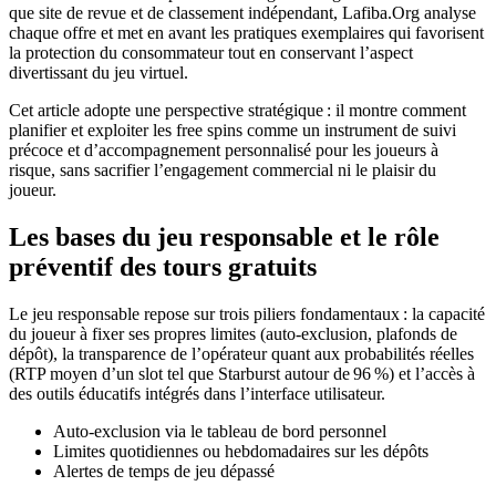
que site de revue et de classement indépendant, Lafiba.Org analyse
chaque offre et met en avant les pratiques exemplaires qui favorisent
la protection du consommateur tout en conservant l’aspect
divertissant du jeu virtuel.
Cet article adopte une perspective stratégique : il montre comment
planifier et exploiter les free spins comme un instrument de suivi
précoce et d’accompagnement personnalisé pour les joueurs à
risque, sans sacrifier l’engagement commercial ni le plaisir du
joueur.
Les bases du jeu responsable et le rôle
préventif des tours gratuits
Le jeu responsable repose sur trois piliers fondamentaux : la capacité
du joueur à fixer ses propres limites (auto‑exclusion, plafonds de
dépôt), la transparence de l’opérateur quant aux probabilités réelles
(RTP moyen d’un slot tel que Starburst autour de 96 %) et l’accès à
des outils éducatifs intégrés dans l’interface utilisateur.
Auto‑exclusion via le tableau de bord personnel
Limites quotidiennes ou hebdomadaires sur les dépôts
Alertes de temps de jeu dépassé