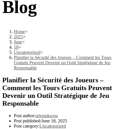
Blog
Home
>
2025
>
June
>
18
>
Uncategorized
>
Planifier la Sécurité des Joueurs – Comment les Tours
Gratuits Peuvent Devenir un Outil Stratégique de Jeu
Responsable
Planifier la Sécurité des Joueurs –
Comment les Tours Gratuits Peuvent
Devenir un Outil Stratégique de Jeu
Responsable
Post author:
selormksosu
Post published:
June 18, 2025
Post category:
Uncategorized